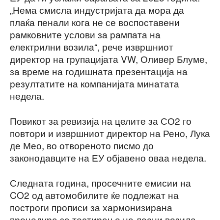
„Нема смисла индустријата да мора да
плаќа пенали кога не се воспоставени
рамковните услови за рампата на
електрилни возила“, рече извршниот
директор на групацијата VW, Оливер Блуме,
за време на годишната презентација на
резултатите на компанијата минатата
недела.
Повикот за ревизија на целите за СО2 го
повтори и извршниот директор на Рено, Лука
де Мео, во отвореното писмо до
законодавците на ЕУ објавено оваа недела.
Следната година, просечните емисии на
CO2 од автомобилите ќе подлежат на
построги прописи за хармонизирана
процедура за тестирање на лесни возила