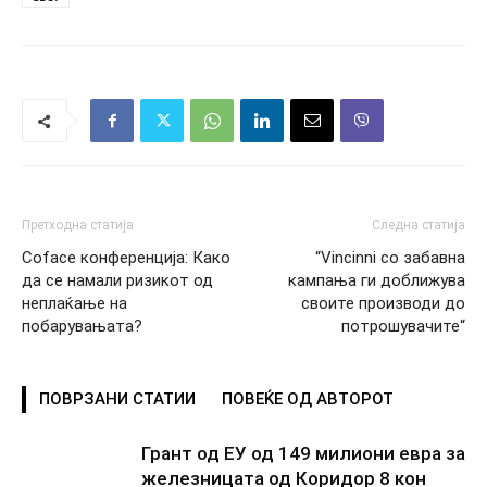
Претходна статија
Следна статија
Coface конференција: Како
“Vincinni со забавна
да се намали ризикот од
кампања ги доближува
неплаќање на
своите производи до
побарувањата?
потрошувачите“
ПОВРЗАНИ СТАТИИ
ПОВЕЌЕ ОД АВТОРОТ
Грант од ЕУ од 149 милиони евра за
железницата од Коридор 8 кон