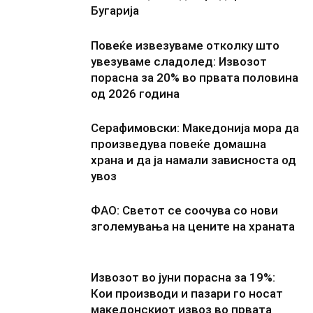
Бугарија
Повеќе извезуваме отколку што
увезуваме сладолед: Извозот
порасна за 20% во првата половина
од 2026 година
Серафимовски: Македонија мора да
произведува повеќе домашна
храна и да ја намали зависноста од
увоз
ФАО: Светот се соочува со нови
зголемувања на цените на храната
Извозот во јуни порасна за 19%:
Кои производи и пазари го носат
македонскиот извоз во првата