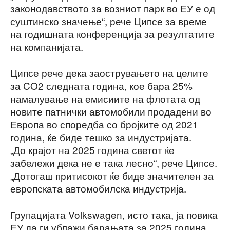
законодавството за возниот парк во ЕУ е од
суштинско значење“, рече Ципсе за време
на годишната конференција за резултатите
на компанијата.
Ципсе рече дека заострувањето на целите
за CO2 следната година, кое бара 25%
намалување на емисиите на флотата од
новите патнички автомобили продадени во
Европа во споредба со бројките од 2021
година, ќе биде тешко за индустријата.
„До крајот на 2025 година светот ќе
забележи дека не е така лесно“, рече Ципсе.
„Дотогаш притисокот ќе биде значителен за
европската автомобилска индустрија.
Групацијата Volkswagen, исто така, ја повика
ЕУ да ги ублажи барањата за 2025 година.