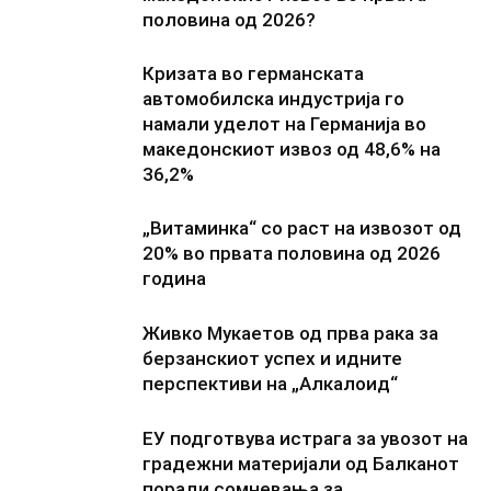
половина од 2026?
Кризата во германската
автомобилска индустрија го
намали уделот на Германија во
македонскиот извоз од 48,6% на
36,2%
„Витаминка“ со раст на извозот од
20% во првата половина од 2026
година
Живко Мукаетов од прва рака за
берзанскиот успех и идните
перспективи на „Алкалоид“
ЕУ подготвува истрага за увозот на
градежни материјали од Балканот
поради сомневања за