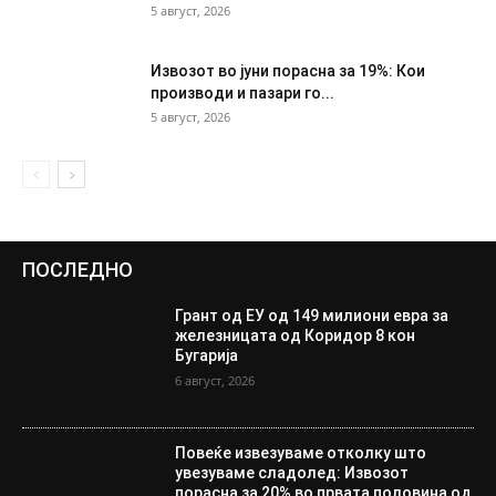
5 август, 2026
Извозот во јуни порасна за 19%: Кои
производи и пазари го...
5 август, 2026
ПОСЛЕДНО
Грант од ЕУ од 149 милиони евра за
железницата од Коридор 8 кон
Бугарија
6 август, 2026
Повеќе извезуваме отколку што
увезуваме сладолед: Извозот
порасна за 20% во првата половина од