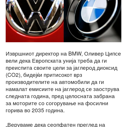
Извршниот директор на BMW, Оливер Ципсе
вели дека Европската унија треба да ги
преиспита своите цели за јаглерод диоксид
(CO2), бидејќи притисокот врз
производителите на автомобили да ги
намалат емисиите на јаглерод се заострува
следната година, пред целосната забрана
за моторите со согорување на фосилни
горива во 2035 година.
„Веруваме дека сеопфатен преглед на