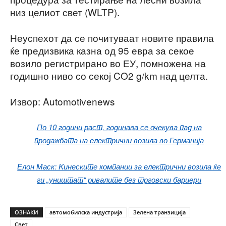
низ целиот свет (WLTP).
Неуспехот да се почитуваат новите правила
ќе предизвика казна од 95 евра за секое
возило регистрирано во ЕУ, помножена на
годишно ниво со секој CO2 g/km над целта.
Извор: Automotivenews
По 10 години раст, годинава се очекува пад на
продажбата на електрични возила во Германија
Елон Маск: Kинеските компании за електрични возила ќе
ги „уништат“ ривалите без трговски бариери
ОЗНАКИ
автомобилска индустрија
Зелена транзиција
Свет