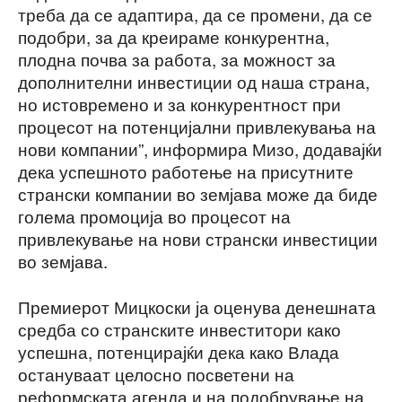
треба да се адаптира, да се промени, да се
подобри, за да креираме конкурентна,
плодна почва за работа, за можност за
дополнителни инвестиции од наша страна,
но истовремено и за конкурентност при
процесот на потенцијални привлекувања на
нови компании”, информира Мизо, додавајќи
дека успешното работење на присутните
странски компании во земјава може да биде
голема промоција во процесот на
привлекување на нови странски инвестиции
во земјава.
Премиерот Мицкоски ја оценува денешната
средба со странските инвеститори како
успешна, потенцирајќи дека како Влада
остануваат целосно посветени на
реформската агенда и на подобрување на