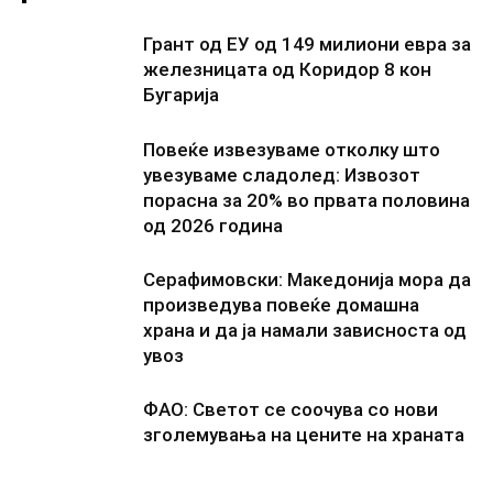
Грант од ЕУ од 149 милиони евра за
железницата од Коридор 8 кон
Бугарија
Повеќе извезуваме отколку што
увезуваме сладолед: Извозот
порасна за 20% во првата половина
од 2026 година
Серафимовски: Македонија мора да
произведува повеќе домашна
храна и да ја намали зависноста од
увоз
ФАО: Светот се соочува со нови
зголемувања на цените на храната