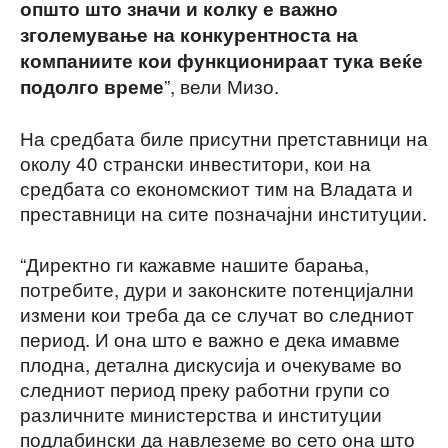
општо што значи и колку е важно
зголемување на конкурентноста на
компаниите кои функционираат тука веќе
”, вели Мизо.
подолго време
На средбата биле присутни претставници на
околу 40 странски инвеститори, кои на
средбата со економскиот тим на Владата и
преставници на сите позначајни институции.
“Директно ги кажавме нашите барања,
потребите, дури и законските потенцијални
измени кои треба да се случат во следниот
период. И она што е важно е дека имавме
плодна, детална дискусија и очекуваме во
следниот период преку работни групи со
различните министерства и институции
подлабински да навлеземе во сето она што