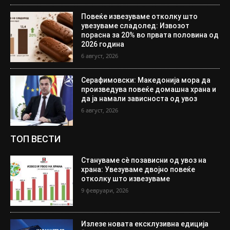
Повеќе извезуваме отколку што
увезуваме сладолед: Извозот
порасна за 20% во првата половина од
2026 година
6 август, 2026
Серафимовски: Македонија мора да
произведува повеќе домашна храна и
да ја намали зависноста од увоз
6 август, 2026
ТОП ВЕСТИ
Стануваме сè позависни од увоз на
храна: Увезуваме двојно повеќе
отколку што извезуваме
9 февруари, 2026
Излезе новата ексклузивна едиција