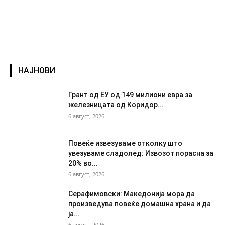
НАЈНОВИ
Грант од ЕУ од 149 милиони евра за
железницата од Коридор...
6 август, 2026
Повеќе извезуваме отколку што
увезуваме сладолед: Извозот порасна за
20% во...
6 август, 2026
Серафимовски: Македонија мора да
произведува повеќе домашна храна и да
ја...
6 август, 2026