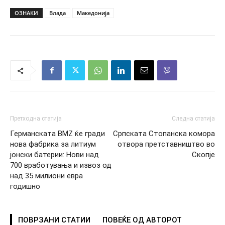
ОЗНАКИ
Влада
Македонија
Претходна статија
Следна статија
Германската BMZ ќе гради
Српската Стопанска комора
нова фабрика за литиум
отвора претставништво во
јонски батерии: Нови над
Скопје
700 вработувања и извоз од
над 35 милиони евра
годишно
ПОВРЗАНИ СТАТИИ
ПОВЕЌЕ ОД АВТОРОТ