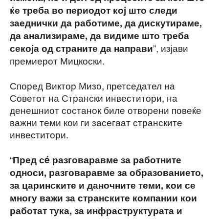
ќе треба во периодот кој што следи
заеднички да работиме, да дискутираме,
да анализираме, да видиме што треба
”, изјави
секоја од страните да направи
премиерот Мицкоски.
Според Виктор Мизо, претседател на
Советот на Странски инвеститори, на
денешниот состанок биле отворени повеќе
важни теми кои ги засегаат странските
инвеститори.
“
Пред сé разговаравме за работните
односи, разговаравме за образованието,
за царинските и даночните теми, кои се
многу важи за странските компании кои
работат тука, за инфраструктурата и