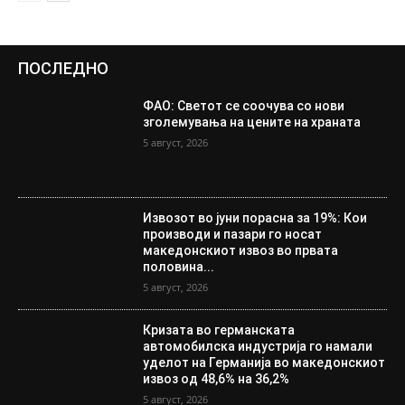
ПОСЛЕДНО
ФАО: Светот се соочува со нови
зголемувања на цените на храната
5 август, 2026
Извозот во јуни порасна за 19%: Кои
производи и пазари го носат
македонскиот извоз во првата
половина...
5 август, 2026
Кризата во германската
автомобилска индустрија го намали
уделот на Германија во македонскиот
извоз од 48,6% на 36,2%
5 август, 2026