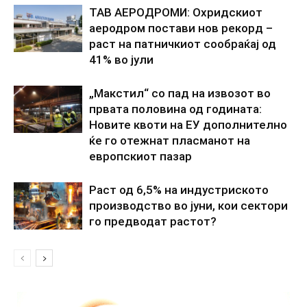
ТАВ АЕРОДРОМИ: Охридскиот
аеродром постави нов рекорд –
раст на патничкиот сообраќај од
41% во јули
„Макстил“ со пад на извозот во
првата половина од годината:
Новите квоти на ЕУ дополнително
ќе го отежнат пласманот на
европскиот пазар
Раст од 6,5% на индустриското
производство во јуни, кои сектори
го предводат растот?