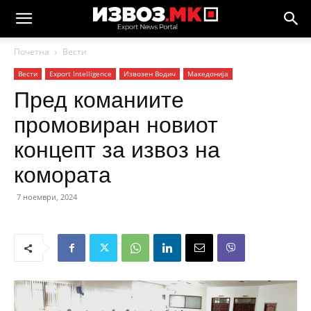
Почетна
Вести
Вести
Еxport Intelligence
Извозен Водич
Македонија
Пред команиите
промовиран новиот
концепт за извоз на
комората
7 ноември, 2024