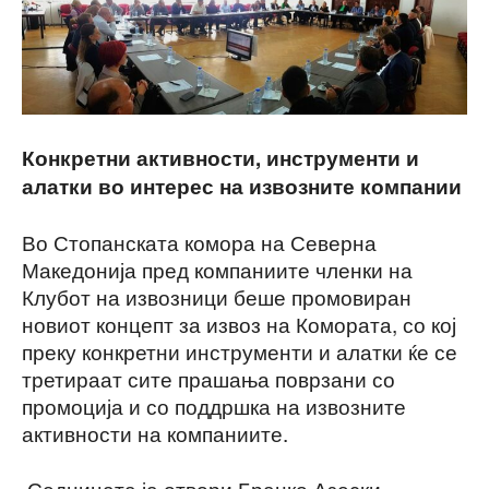
Конкретни активности, инструменти и
алатки во интерес на извозните компании
Во Стопанската комора на Северна
Македонија пред компаниите членки на
Клубот на извозници беше промовиран
новиот концепт за извоз на Комората, со кој
преку конкретни инструменти и алатки ќе се
третираат сите прашања поврзани со
промоција и со поддршка на извозните
активности на компаниите.
Седницата ја отвори Бранко Азески,