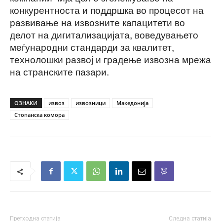
конкурентноста и поддршка во процесот на
развивање на извозните капацитети во
делот на дигитализацијата, воведувањето
меѓународни стандарди за квалитет,
технолошки развој и градење извозна мрежа
на странските пазари.
ОЗНАКИ
извоз
извозници
Македонија
Стопанска комора
Претходна статија
Следна статија