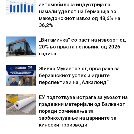
автомобилска индустрија го
намали уделот на Германија во
македонскиот извоз од 48,6% на
36,2%
„Витаминка“ со раст на извозот од
20% во првата половина од 2026
година
Живко Мукаетов од прва рака за
берзанскиот успех и идните
перспективи на „Алкалоид“
ЕУ подготвува истрага за увозот на
градежни материјали од Балканот
поради сомневања за
заобиколување на царините за
кинески производи