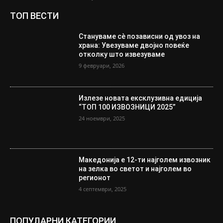
ТОП ВЕСТИ
Стануваме сè позависни од увоз на
храна: Увезуваме двојно повеќе
отколку што извезуваме
9 февруари, 2026
Излезе новата ексклузивна едиција
“ТОП 100 ИЗВОЗНИЦИ 2025”
24 ноември, 2025
Македонија е 12-ти најголем извозник
на зелка во светот и најголем во
регионот
4 септември, 2025
ПОПУЛАРНИ КАТЕГОРИИ