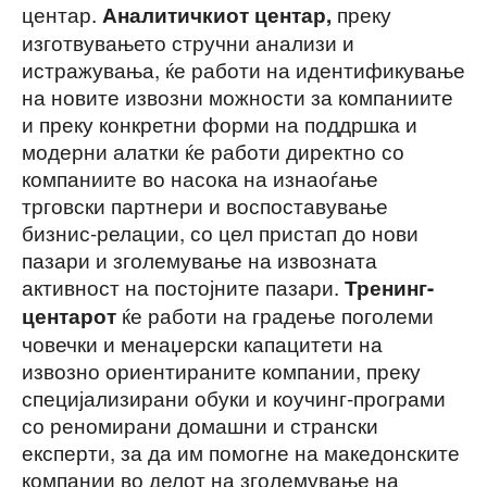
центар.
преку
Аналитичкиот центар,
изготвувањето стручни анализи и
истражувања, ќе работи на идентификување
на новите извозни можности за компаниите
и преку конкретни форми на поддршка и
модерни алатки ќе работи директно со
компаниите во насока на изнаоѓање
трговски партнери и воспоставување
бизнис-релации, со цел пристап до нови
пазари и зголемување на извозната
активност на постојните пазари.
Тренинг-
ќе работи на градење поголеми
центарот
човечки и менаџерски капацитети на
извозно ориентираните компании, преку
специјализирани обуки и коучинг-програми
со реномирани домашни и странски
експерти, за да им помогне на македонските
компании во делот на зголемување на