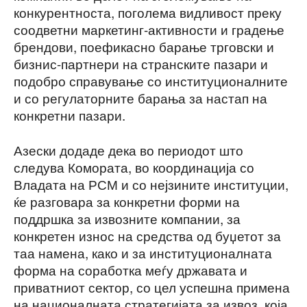
конкурентноста, поголема видливост преку
соодветни маркетинг-активности и градење
брендови, поефикасно барање трговски и
бизнис-партнери на странските пазари и
подобро справување со институционалните
и со регулаторните барања за настап на
конкретни пазари.
Азески додаде дека во периодот што
следува Комората, во координација со
Владата на РСМ и со нејзините институции,
ќе разговара за конкретни форми на
поддршка за извозните компании, за
конкретен износ на средства од буџетот за
таа намена, како и за институционалната
форма на соработка меѓу државата и
приватниот сектор, со цел успешна примена
на националната стратегијата за извоз, која