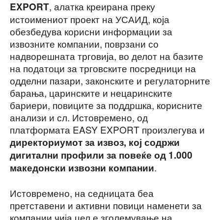
, алатка креирана преку
EXPORT
истоимениот проект на УСАИД, која
обезбедува корисни информации за
извозните компании, поврзани со
надворешната трговија, во делот на базите
на податоци за трговските посредници на
одделни пазари, законските и регулаторните
барања, царинските и нецаринските
бариери, повиците за поддршка, корисните
анализи и сл. Истовремено, од
платформата EASY EXPORT произлегува и
директориумот за извоз, кој содржи
дигитални профили за повеќе од 1.000
.
македонски извозни компании
Истовремено, на седницата беа
претставени и активни повици наменети за
компании чија цел е зголемување на