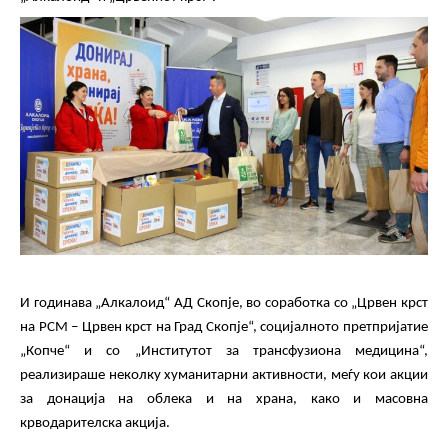
И годинава „Алкалоид“ АД Скопје, во соработка со „Црвен крст
на РСМ – Црвен крст на Град Скопје“,
социјалното претпријатие
„Копче“ и со
„
Институтот за трансфузиона медицин
а“,
реализираше неколку хуманитарни активности, меѓу кои акции
за донација на облека и на храна, како и масовна
крводарителска акција.