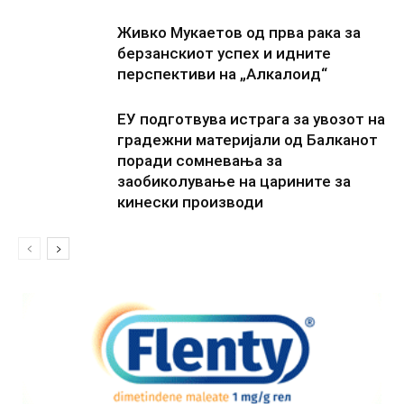
Живко Мукаетов од прва рака за
берзанскиот успех и идните
перспективи на „Алкалоид“
ЕУ подготвува истрага за увозот на
градежни материјали од Балканот
поради сомневања за
заобиколување на царините за
кинески производи