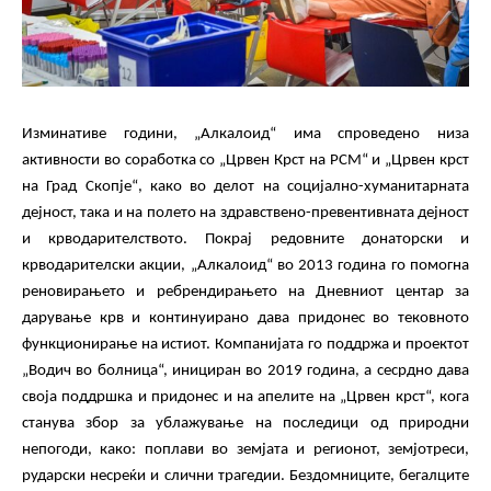
Изминативе години,
„Алкалоид“ има спроведено
низа
активности
во соработка со
„
Црвен Крст
на РСМ“ и „Црвен крст
на Град Скопје“
,
како во делот на социјално-хуманитарната
дејност, така и на полето на
здравствено-превентивната дејност
и крводарителството. Покрај редовните донаторски и
крводарителски акции,
„Алкалоид“
во 2013 година
го помогна
реновирањето и ребрендирањето на Дневниот центар за
дарување крв и континуирано
дава придонес во
тековното
функционирање на истиот.
Компанијата го поддржа и проектот
„
В
одич во болница“, инициран во 2019 година, а
сесрдно
дава
своја поддр
ш
ка и придонес и на апелите на „
Црвен крст
“, к
ога
станува збор за
ублажување на последици од
природни
непогоди
,
како: поплави
во
земјата и регионот,
земјотреси
,
рударски
несреќ
и
и слични трагедии
. Бездомниците, бегалците