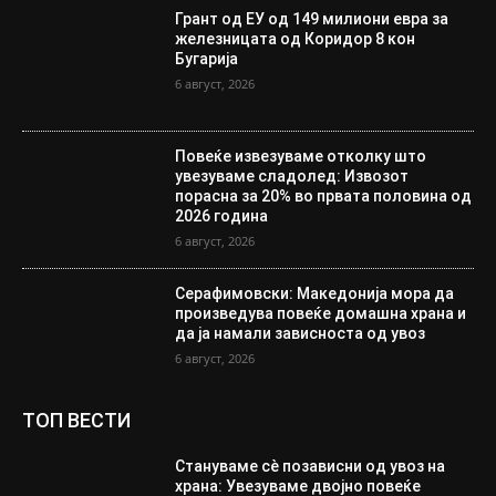
Грант од ЕУ од 149 милиони евра за
железницата од Коридор 8 кон
Бугарија
6 август, 2026
Повеќе извезуваме отколку што
увезуваме сладолед: Извозот
порасна за 20% во првата половина од
2026 година
6 август, 2026
Серафимовски: Македонија мора да
произведува повеќе домашна храна и
да ја намали зависноста од увоз
6 август, 2026
ТОП ВЕСТИ
Стануваме сè позависни од увоз на
храна: Увезуваме двојно повеќе