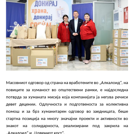
Масовниот одговор од страна на вработените во „Алкалоид“, на
повиците за хуманост во
општеств
ени рамки, е најдоследна
потврда за хуманата мисија која компанијата ја негува речиси
девет децении.
Одлучноста
и
подготвеноста
за колективна
помо
ш
и
за
брз хуманитарен одговор во заедницата
, бе
ш
е
стартна позиција на многу значајни проекти и активности во
знакот на солидарноста, реализирани под закрила на
„Алкалоид“ и „Црвениот крст“.