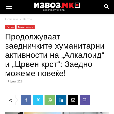
Почетна
Вести
Вести
Македонија
Продолжуваат
заедничките хуманитарни
активности на „Алкалоид“
и „Црвен крст“: Заедно
можеме повеќе!
17 јуни, 2024