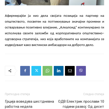
Афирмирајќи ја низ дела својата позиција
на партнер на
општеството
,
посветен на поттикнување значајни промени и
остварување позитивно влијание, „Алкалоид“ континуирано ги
исполнува своите заложби
од
корпоративната
општествено
–
одговорн
а
стратегија
,
низ која вработените на компанијата се
издвојуваат како вистински амбасадори на доброто дело.
Претходна статија
Следна статија
Грција воведува шестдневна
ОДВ Електрик прослави 10
работна недела
години развој: Од десет