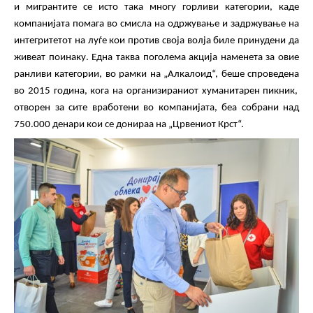
и мигрантите се исто така многу горливи категории
,
каде
компанијата помага
во
смисла
на одржување и задржување на
интегритетот на луѓе кои против своја волја биле принудени да
живеат поинаку
.
Една таква поголема акција наменета за овие
ранливи категории, во рамки на „Алкалоид“,
бе
ш
е спроведена
во 2015 година
, кога на
организираниот хуманитарен пикник,
отворен за сите вработени во компанијата, беа собрани над
750.000 денари кои се донираа на „Црвениот Крст“.