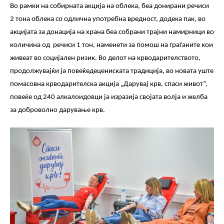
Во рамки на собирната акција на облека, беа донирани речиси
2 тона облека со одлична употребна вредност, додека пак, во
акцијата за донација на храна беа собрани трајни намирници во
количина од речиси 1 тон, наменети за помош на граѓаните кои
живеат во социјален ризик. Во делот на крводарителството,
продолжувајќи ја повеќедецениската традиција, во новата уште
помасовна крводарителска акција „Дарувај крв, спаси живот“,
повеќе од 240 алкалоидовци ја изразија својата волја и желба
за доброволно дарување крв.