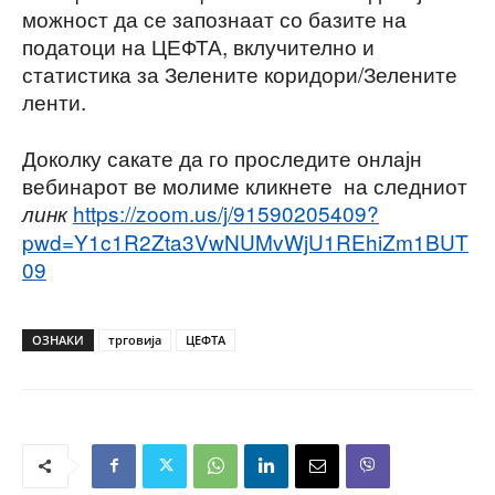
можност да се запознаат со базите на
податоци на ЦЕФТА, вклучително и
статистика за Зелените коридори/Зелените
ленти.
Доколку сакате да го проследите онлајн
вебинарот ве молиме кликнете на следниот
https://zoom.us/j/91590205409?
линк
pwd=Y1c1R2Zta3VwNUMvWjU1REhiZm1BUT
09
ОЗНАКИ
трговија
ЦЕФТА