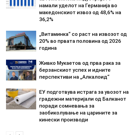
намали уделот на Германија во
македонскиот извоз од 48,6% на
36,2%
„Витаминка“ со раст на извозот од
20% во првата половина од 2026
година
Живко Мукаетов од прва рака за
берзанскиот успех и идните
перспективи на „Алкалоид“
ЕУ подготвува истрага за увозот на
градежни материјали од Балканот
поради сомневања за
заобиколување на царините за
кинески производи