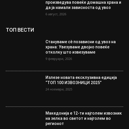
произведува повеќе домашна храна и
да ја намали зависноста од увоз
6 август, 2026
ТОП ВЕСТИ
Стануваме сè позависни од увоз на
храна: Увезуваме двојно повеќе
отколку што извезуваме
9 февруари, 2026
Излезе новата ексклузивна едиција
“ТОП 100 ИЗВОЗНИЦИ 2025”
24 ноември, 2025
Македонија е 12-ти најголем извозник
на зелка во светот и најголем во
регионот