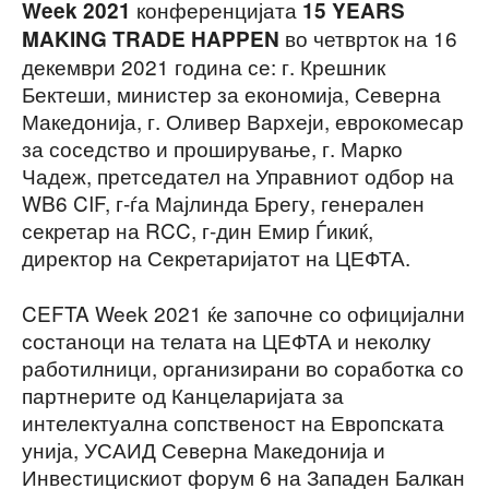
конференцијата
Week 2021
15 YEARS
во четврток на 16
MAKING TRADE HAPPEN
декември 2021 година се: г. Крешник
Бектеши, министер за економија, Северна
Македонија, г. Оливер Вархеји, еврокомесар
за соседство и проширување, г. Марко
Чадеж, претседател на Управниот одбор на
WB6 CIF, г-ѓа Мајлинда Брегу, генерален
секретар на RCC, г-дин Емир Ѓикиќ,
директор на Секретаријатот на ЦЕФТА.
CEFTA Week 2021 ќе започне со официјални
состаноци на телата на ЦЕФТА и неколку
работилници, организирани во соработка со
партнерите од Канцеларијата за
интелектуална сопственост на Европската
унија, УСАИД Северна Македонија и
Инвестицискиот форум 6 на Западен Балкан