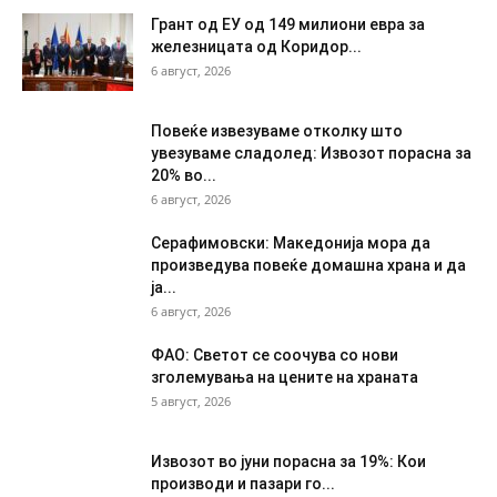
Грант од ЕУ од 149 милиони евра за
железницата од Коридор...
6 август, 2026
Повеќе извезуваме отколку што
увезуваме сладолед: Извозот порасна за
20% во...
6 август, 2026
Серафимовски: Македонија мора да
произведува повеќе домашна храна и да
ја...
6 август, 2026
ФАО: Светот се соочува со нови
зголемувања на цените на храната
5 август, 2026
Извозот во јуни порасна за 19%: Кои
производи и пазари го...