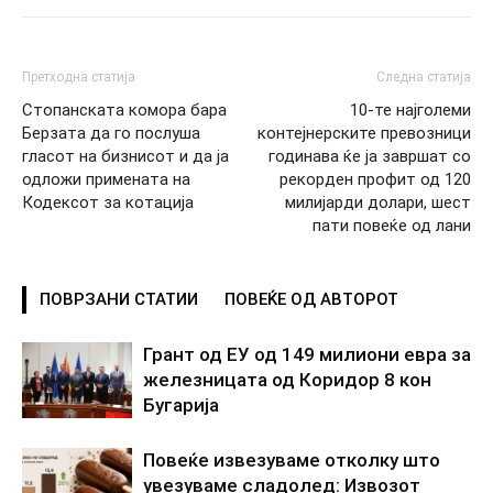
Претходна статија
Следна статија
Стопанската комора бара
10-те најголеми
Берзата да го послуша
контејнерските превозници
гласот на бизнисот и да ја
годинава ќе ја завршат со
одложи примената на
рекорден профит од 120
Кодексот за котација
милијарди долари, шест
пати повеќе од лани
ПОВРЗАНИ СТАТИИ
ПОВЕЌЕ ОД АВТОРОТ
Грант од ЕУ од 149 милиони евра за
железницата од Коридор 8 кон
Бугарија
Повеќе извезуваме отколку што
увезуваме сладолед: Извозот