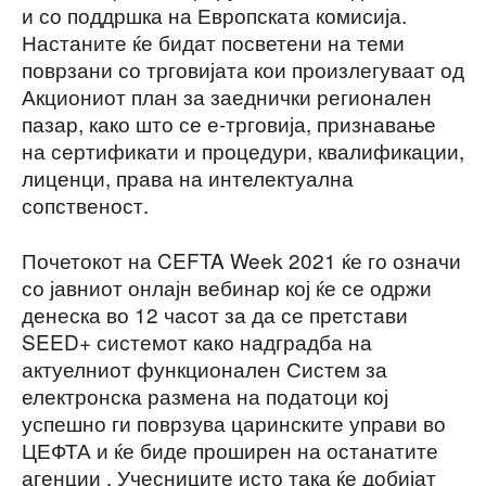
и со поддршка на Европската комисија.
Настаните ќе бидат посветени на теми
поврзани со трговијата кои произлегуваат од
Акциониот план за заеднички регионален
пазар, како што се е-трговија, признавање
на сертификати и процедури, квалификации,
лиценци, права на интелектуална
сопственост.
Почетокот на CEFTA Week 2021 ќе го означи
со јавниот онлајн вебинар кој ќе се одржи
денеска во 12 часот за да се претстави
SEED+ системот како надградба на
актуелниот функционален Систем за
електронска размена на податоци кој
успешно ги поврзува царинските управи во
ЦЕФТА и ќе биде проширен на останатите
агенции . Учесниците исто така ќе добијат