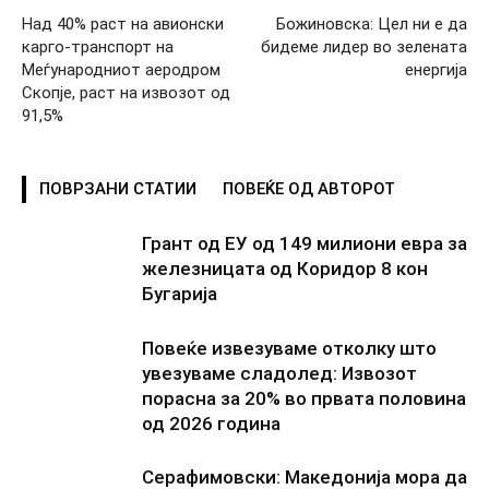
Над 40% раст на авионски
Божиновска: Цел ни е да
карго-транспорт на
бидеме лидер во зелената
Меѓународниот аеродром
енергија
Скопје, раст на извозот од
91,5%
ПОВРЗАНИ СТАТИИ
ПОВЕЌЕ ОД АВТОРОТ
Грант од ЕУ од 149 милиони евра за
железницата од Коридор 8 кон
Бугарија
Повеќе извезуваме отколку што
увезуваме сладолед: Извозот
порасна за 20% во првата половина
од 2026 година
Серафимовски: Македонија мора да