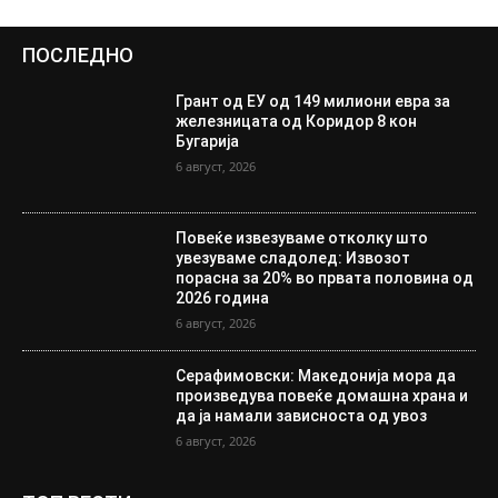
ПОСЛЕДНО
Грант од ЕУ од 149 милиони евра за
железницата од Коридор 8 кон
Бугарија
6 август, 2026
Повеќе извезуваме отколку што
увезуваме сладолед: Извозот
порасна за 20% во првата половина од
2026 година
6 август, 2026
Серафимовски: Македонија мора да
произведува повеќе домашна храна и
да ја намали зависноста од увоз
6 август, 2026