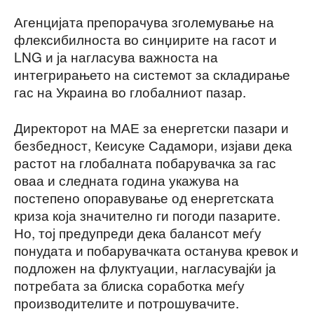
Агенцијата препорачува зголемување на
флексибилноста во синџирите на гасот и
LNG и ја нагласува важноста на
интегрирањето на системот за складирање
гас на Украина во глобалниот пазар.
Директорот на МАЕ за енергетски пазари и
безбедност, Кеисуке Садамори, изјави дека
растот на глобалната побарувачка за гас
оваа и следната година укажува на
постепено опоравување од енергетската
криза која значително ги погоди пазарите.
Но, тој предупреди дека балансот меѓу
понудата и побарувачката останува кревок и
подложен на флуктуации, нагласувајќи ја
потребата за блиска соработка меѓу
производителите и потрошувачите.