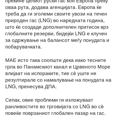
прекине целиот руски гас кон Европа преку
оваа рута, додава агенцијата. Европа ќе
треба да ги зголеми своите увози на течен
природен гас (LNG) во наредната година,
што ќе создаде дополнителен притисок врз
глобалните резерви, бидејќи LNG е клучен
за одржување на балансот меѓу понудата и
побарувачката.
МАЕ исто така соопшти дека иако тесните
грла во Панамскиот канал и Црвеното Море
влијаат на испораките, тие сè уште не
резултирале со намалување на понудата на
LNG, пренесува ДПА.
Сепак, овие проблеми ги изложуваат
ранливостите во трговијата со LNG во сè
повеќе поврзаниот глобален пазар на гас.