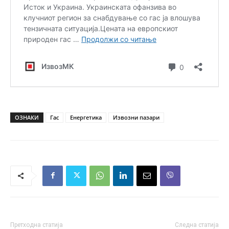
ОЗНАКИ
Гас
Енергетика
Извозни пазари
Претходна статија
Следна статија