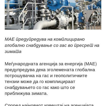
МАЕ предупредува на комплицирано
глобално снабдување со гас во пресрет на
зимата
Меѓународната агенција за енергија (МАЕ)
предупредува дека зголемената глобална
потрошувачка на гас и геополитичките
тензии може да го комплицираат
снабдувањето со гас како што се
приближува зимата.
Според најновиот извештај на агенцијата,