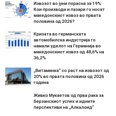
Извозот во јуни порасна за 19%:
Кои производи и пазари го носат
македонскиот извоз во првата
половина од 2026?
Кризата во германската
автомобилска индустрија го
намали уделот на Германија во
македонскиот извоз од 48,6% на
36,2%
„Витаминка“ со раст на извозот од
20% во првата половина од 2026
година
Живко Мукаетов од прва рака за
берзанскиот успех и идните
перспективи на „Алкалоид“