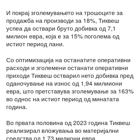
И покрај зголемувањето на трошоците за
продажба на производи за 18%, Тиквеш
успеа да оствари бруто добивка од 7,1
милион евра, која е за 15% поголема од
истиот период лани.
Со оптимизација на останатите оперативни
расходи и зголемени останати оперативни
приходи Тиквеш остварил нето добивка пред
оданочување на износ од 1,94 милииони
евра, што претставува зголемување за 163%
во однос на истиот период од минатата
година.
Во првата половина од 2023 година Тиквеш
реализирал вложувања во материјални
средства од 1,73 милиони евра.