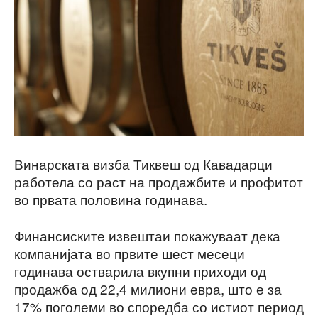
Винарската визба Тиквеш од Кавадарци
работела со раст на продажбите и профитот
во првата половина годинава.
Финансиските извештаи покажуваат дека
компанијата во првите шест месеци
годинава остварила вкупни приходи од
продажба од 22,4 милиони евра, што е за
17% поголеми во споредба со истиот период