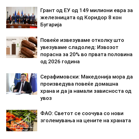
Грант од ЕУ од 149 милиони евра за
железницата од Коридор 8 кон
Бугарија
Повеќе извезуваме отколку што
увезуваме сладолед: Извозот
порасна за 20% во првата половина
од 2026 година
Серафимовски: Македонија мора да
произведува повеќе домашна
храна и да ја намали зависноста од
увоз
ФАО: Светот се соочува со нови
зголемувања на цените на храната