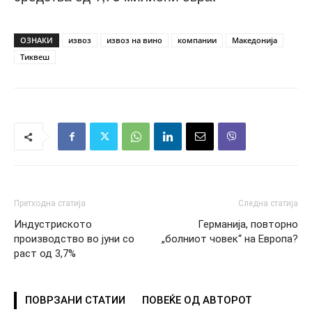
ОЗНАКИ
извоз
извоз на вино
компании
Македонија
Тиквеш
Претходна статија
Следна статија
Индустриското
Германија, повторно
производство во јуни со
„болниот човек“ на Европа?
раст од 3,7%
ПОВРЗАНИ СТАТИИ
ПОВЕЌЕ ОД АВТОРОТ