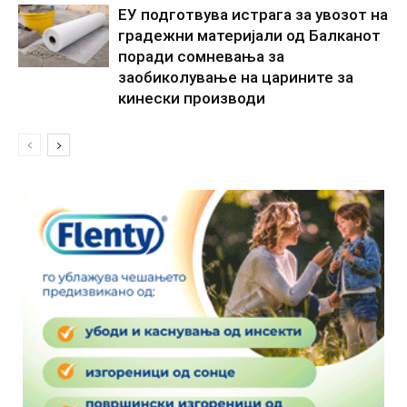
ЕУ подготвува истрага за увозот на
градежни материјали од Балканот
поради сомневања за
заобиколување на царините за
кинески производи