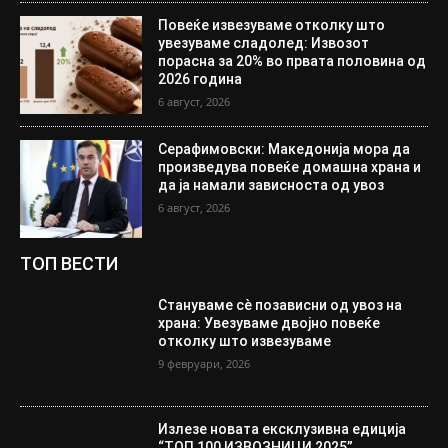
Повеќе извезуваме отколку што
увезуваме сладолед: Извозот
порасна за 20% во првата половина од
2026 година
6 август, 2026
Серафимовски: Македонија мора да
произведува повеќе домашна храна и
да ја намали зависноста од увоз
6 август, 2026
ТОП ВЕСТИ
Стануваме сè позависни од увоз на
храна: Увезуваме двојно повеќе
отколку што извезуваме
9 февруари, 2026
Излезе новата ексклузивна едиција
“ТОП 100 ИЗВОЗНИЦИ 2025”