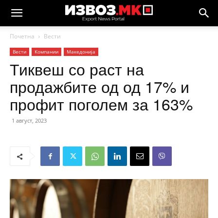
Почетна
Вести
Вести
Компании
Македонија
Тиквеш со раст на
продажбите од од 17% и
профит поголем за 163%
1 август, 2023