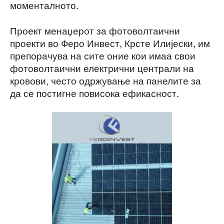
моменталното.
Проект менаџерот за фотоволтаични
проекти во Феро Инвест, Крсте Илијески, им
препорачува на сите оние кои имаа свои
фотоволтаични електрични централи на
кровови, често одржување на панелите за
да се постигне повисока ефикасност.