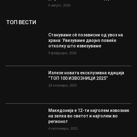
6 август, 2026
ТОП ВЕСТИ
Стануваме сè позависни од увоз на
храна: Увезуваме двојно повеќе
отколку што извезуваме
9 февруари, 2026
Излезе новата ексклузивна едиција
“ТОП 100 ИЗВОЗНИЦИ 2025”
24 ноември, 2025
Македонија е 12-ти најголем извозник
на зелка во светот и најголем во
регионот
4 септември, 2025