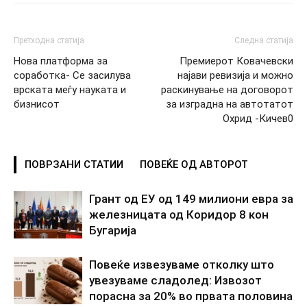
Претходна статија
Следна статија
Нова платформа за
Премиерот Ковачевски
соработка- Се засилува
најави ревизија и можно
врската меѓу науката и
раскинување на договорот
бизнисот
за изградна на автотатот
Охрид -Кичев0
ПОВРЗАНИ СТАТИИ
ПОВЕЌЕ ОД АВТОРОТ
Грант од ЕУ од 149 милиони евра за
железницата од Коридор 8 кон
Бугарија
Повеќе извезуваме отколку што
увезуваме сладолед: Извозот
порасна за 20% во првата половина