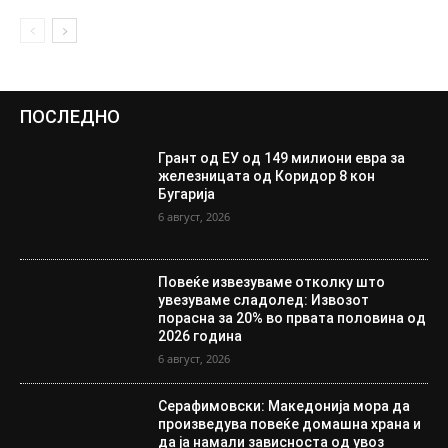
ПОСЛЕДНО
Грант од ЕУ од 149 милиони евра за
железницата од Коридор 8 кон
Бугарија
6 август, 2026
Повеќе извезуваме отколку што
увезуваме сладолед: Извозот
порасна за 20% во првата половина од
2026 година
6 август, 2026
Серафимовски: Македонија мора да
произведува повеќе домашна храна и
да ја намали зависноста од увоз