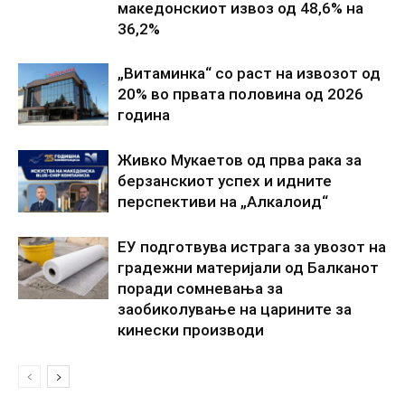
македонскиот извоз од 48,6% на
36,2%
„Витаминка“ со раст на извозот од
20% во првата половина од 2026
година
Живко Мукаетов од прва рака за
берзанскиот успех и идните
перспективи на „Алкалоид“
ЕУ подготвува истрага за увозот на
градежни материјали од Балканот
поради сомневања за
заобиколување на царините за
кинески производи