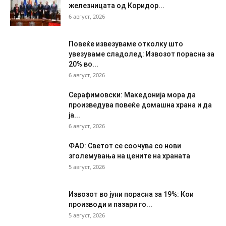
железницата од Коридор...
6 август, 2026
Повеќе извезуваме отколку што
увезуваме сладолед: Извозот порасна за
20% во...
6 август, 2026
Серафимовски: Македонија мора да
произведува повеќе домашна храна и да
ја...
6 август, 2026
ФАО: Светот се соочува со нови
зголемувања на цените на храната
5 август, 2026
Извозот во јуни порасна за 19%: Кои
производи и пазари го...
5 август, 2026