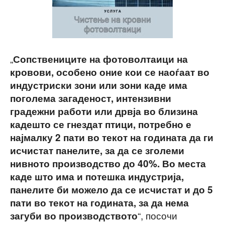
„
Сопствениците на фотоволтаици на
кровови, особено оние кои се наоѓаат во
индустриски зони или зони каде има
поголема загаденост, интензивни
градежни работи или дрвја во близина
кадешто се гнездат птици, потребно е
најмалку 2 пати во текот на годината да ги
исчистат панелите, за да се зголеми
нивното производство до 40%. Во места
каде што има и потешка индустрија,
панелите би можело да се исчистат и до 5
пати во текот на годината, за да нема
“, посочи
загуби во производството