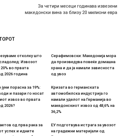
За четири месеци годинава извезени
македонски вина за близу 20 милиони евра
ВТОРОТ
везуваме отколку што
Серафимовски: Македонија мора
 сладолед: Извозот
да произведува повеќе домашна
 20% во првата
храна и да ја намали зависноста
д 2026 година
од увоз
 јуни порасна за 19%:
Кризата во германската
оди и пазари го носат
автомобилска индустрија го
иот извоз во првата
намали уделот на Германија во
д 2026?
македонскиот извоз од 48,6% на
36,2%
етов од прва рака за
ЕУ подготвува истрага за увозот
т успех и идните
на градежни материјали од