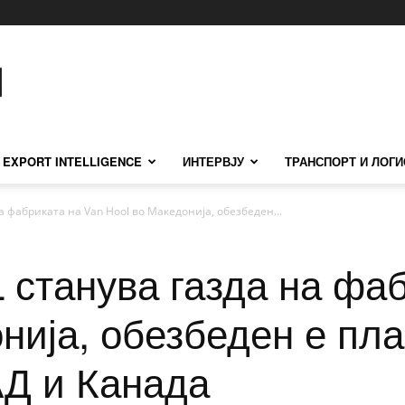
EXPORT INTELLIGENCE
ИНТЕРВЈУ
ТРАНСПОРТ И ЛОГИ
а фабриката на Van Hool во Македонија, обезбеден...
 станува газда на фаб
нија, обезбеден е пл
АД и Канада