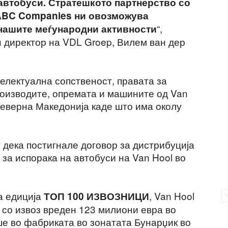
 автобуси. Стратешкото партнерство со
ABC Companies ни овозможува
“,
нашите меѓународни активности
н директор на VDL Groep, Вилем ван дер
телектуална сопственост, правата за
роизводите, опремата и машините од Van
Северна Македонија каде што има околу
дека постигнале договор за дистрибуција
за испорака на автобуси на Van Hool во
а едиција
, Van Hool
ТОП 100 ИЗВОЗНИЦИ
 со извоз вреден 123 милиони евра во
ше во фабриката во зонатата Бунарџик во