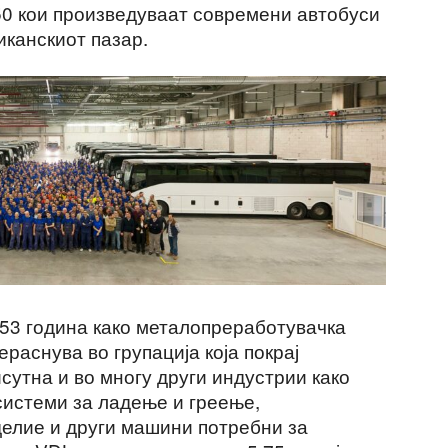
350 кои произведуваат современи автобуси
иканскиот пазар.
953 година како металопреработувачка
раснува во групација која покрај
сутна и во многу други индустрии како
системи за ладење и греење,
делие и други машини потребни за