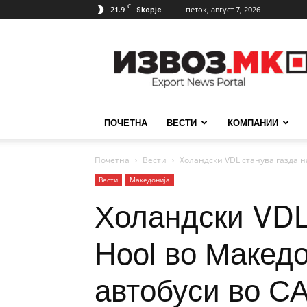
C
21.9
петок, август 7, 2026
Skopje
ИзвозМК
ПОЧЕТНА
ВЕСТИ
КОМПАНИИ
Почетна
Вести
Холандски VDL станува газда н
Вести
Македонија
Холандски VDL
Hool во Македо
автобуси во С