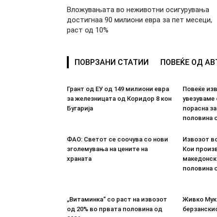
Вложувањата во неживотни осигурувања
достигнаа 90 милиони евра за пет месеци,
раст од 10%
ПОВРЗАНИ СТАТИИ
ПОВЕЌЕ ОД А
Грант од ЕУ од 149 милиони евра
Повеќе из
за железницата од Коридор 8 кон
увезуваме
Бугарија
порасна за
половина о
ФАО: Светот се соочува со нови
Извозот во
зголемувања на цените на
Кои произв
храната
македонск
половина о
„Витаминка“ со раст на извозот
Живко Мука
од 20% во првата половина од
берзанскио