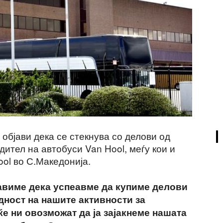
објави дека се стекнува со делови од
ител на автобуси Van Hool, меѓу кои и
ol во С.Македонија.
авиме дека успеавме да купиме делови
едност на нашите активности за
ќе ни овозможат да ја зајакнеме нашата