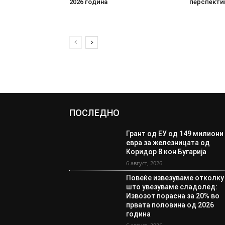
2026 година
перспекти
ПОСЛЕДНО
Грант од ЕУ од 149 милиони
евра за железницата од
Коридор 8 кон Бугарија
6 август, 2026
Повеќе извезуваме отколку
што увезуваме сладолед:
Извозот порасна за 20% во
првата половина од 2026
година