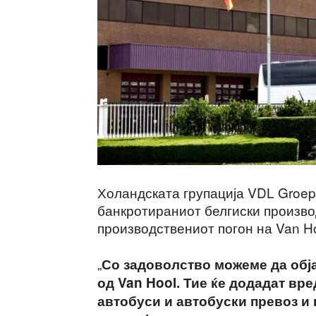
Холандската групација VDL Groep 
банкротираниот белгиски производ
производствениот погон на Van Ho
„
Со задоволство можеме да обј
од Van Hool. Тие ќе додадат вр
автобуси и автобуски превоз и 