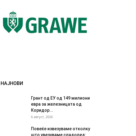
НАЈНОВИ
Грант од ЕУ од 149 милиони
евра за железницата од
Коридор...
6 август, 2026
Повеќе извезуваме отколку
што увезуваме сладолед: