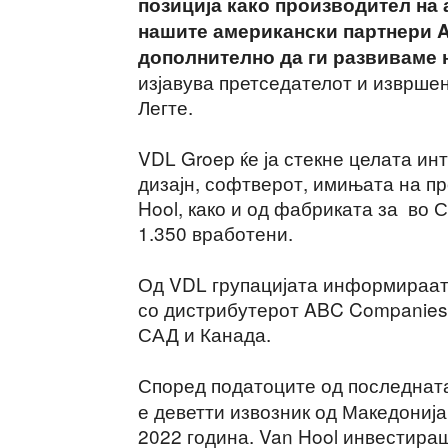
позиција како производител на
нашите американски партнери 
дополнително да ги развиваме 
изјавува претседателот и изврше
Легте.
VDL Groep ќе ја стекне целата ин
дизајн, софтверот, имињата на п
Hool, како и од фабриката за во 
1.350 вработени.
Од VDL групацијата информираат 
со дистрибутерот ABC Companies 
САД и Канада.
Според податоците од последнат
е деветти извозник од Македонија
2022 година. Van Hool инвестира