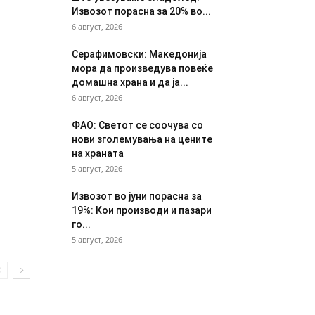
Извозот порасна за 20% во...
6 август, 2026
Серафимовски: Македонија
мора да произведува повеќе
домашна храна и да ја...
6 август, 2026
ФАО: Светот се соочува со
нови зголемувања на цените
на храната
5 август, 2026
Извозот во јуни порасна за
19%: Кои производи и пазари
го...
5 август, 2026