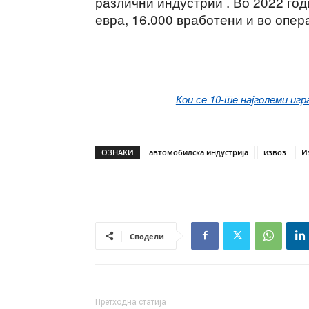
различни индустрии . Во 2022 го
евра, 16.000 вработени и во опер
Кои се 10-те најголеми иг
ОЗНАКИ
автомобилска индустрија
извоз
И
Сподели
Претходна статија