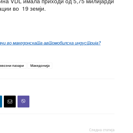
дина VDL имала приходи од 5,75 милијарди
ации во 19 земји.
рачи во македонската автомобилска индустрија?
звозни пазари
Македонија
Следна статија