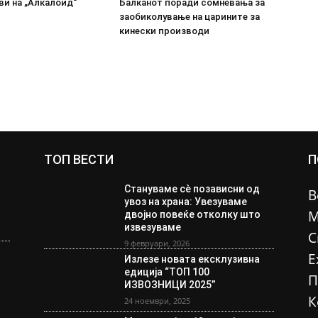
ви на „Алкалоид“
Балканот поради сомневања за
заобиколување на царините за
кинески производи
ТОП ВЕСТИ
П
Стануваме сè позависни од
В
увоз на храна: Увезуваме
М
двојно повеќе отколку што
извезуваме
С
9 февруари, 2026
Е
Излезе новата ексклузивна
едиција “ТОП 100
П
ИЗВОЗНИЦИ 2025”
К
24 ноември, 2025