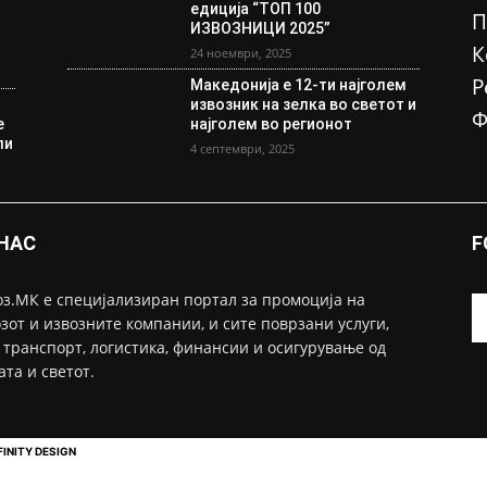
едиција “ТОП 100
П
ИЗВОЗНИЦИ 2025”
К
24 ноември, 2025
Р
Македонија е 12-ти најголем
извозник на зелка во светот и
Ф
е
најголем во регионот
ли
4 септември, 2025
 НАС
F
з.МК е специјализиран портал за промоција на
зот и извозните компании, и сите поврзани услуги,
 транспорт, логистика, финансии и осигурување од
ата и светот.
FINITY DESIGN