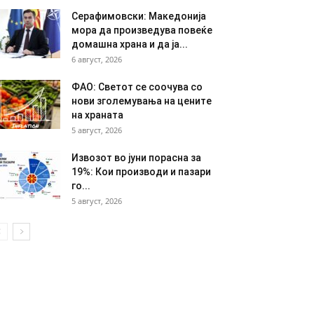
Серафимовски: Македонија
мора да произведува повеќе
домашна храна и да ја...
6 август, 2026
ФАО: Светот се соочува со
нови зголемувања на цените
на храната
5 август, 2026
Извозот во јуни порасна за
19%: Кои производи и пазари
го...
5 август, 2026