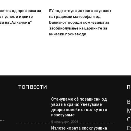
етов од прва рака за
ЕУ подготвува истрага за увозот
т успех и идните
на градежни материјали од
ви на „Алкалоид“
Балканот поради сомневања за
заобиколување на царините за
кинески производи
ТОП ВЕСТИ
П
Стануваме сè позависни од
В
увоз на храна: Увезуваме
М
двојно повеќе отколку што
извезуваме
С
9 февруари, 2026
Е
Излезе новата ексклузивна