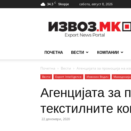
C
34.3
сабота, август 8, 2026
Skopje
ИзвозМК
ПОЧЕТНА
ВЕСТИ
КОМПАНИИ
Почетна
Вести
Агенцијата за промоција на из
Вести
Еxport Intelligence
Извозен Водич
Македонија
Агенцијата за 
текстилните к
22 декември, 2020