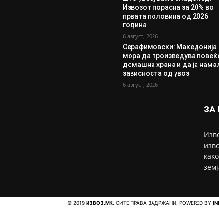
Извозот порасна за 20% во
првата половина од 2026
година
6 август, 2026
Серафимовски: Македонија
мора да произведува повеќ
домашна храна и да ја нама
зависноста од увоз
6 август, 2026
ЗА
Изво
изво
како
земј
© 2019
ИЗВОЗ.МК
. СИТЕ ПРАВА ЗАДРЖАНИ. POWERED BY
IN