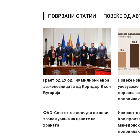
ПОВРЗАНИ СТАТИИ
ПОВЕЌЕ ОД А
Грант од ЕУ од 149 милиони евра
Повеќе из
за железницата од Коридор 8 кон
увезуваме
Бугарија
порасна за
половина о
ФАО: Светот се соочува со нови
Извозот во
зголемувања на цените на
Кои произв
храната
македонск
половина о