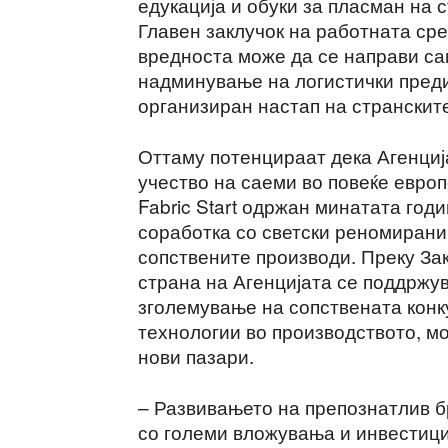
едукација и обуки за пласман на 
Главен заклучок на работната ср
вредноста може да се направи са
надминување на логистички преди
организиран настап на странските
Оттаму потенцираат дека Агенциј
учество на саеми во повеќе европ
Fabric Start одржан минатата год
соработка со светски реномирани
сопствените производи. Преку За
страна на Агенцијата се поддржу
зголемување на сопствената конк
технологии во производството, м
нови пазари.
– Развивањето на препознатлив б
со големи вложувања и инвестиции,