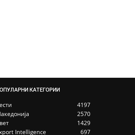
ОПУЛАРНИ КАТЕГОРИИ
ести
4197
акедонија
2570
вет
1429
xport Intelligence
697