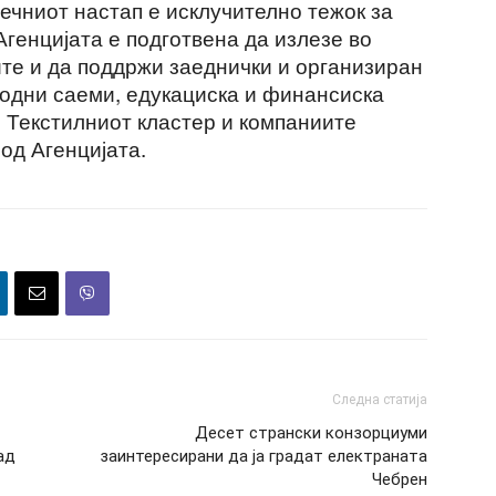
ечниот настап е исклучително тежок за
Агенцијата е подготвена да излезе во
те и да поддржи заеднички и организиран
родни саеми, едукациска и финансиска
 Текстилниот кластер и компаниите
 од Агенцијата.
Следна статија
Десет странски конзорциуми
ад
заинтересирани да ја градат електраната
Чебрен