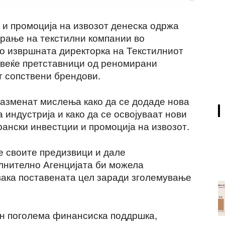
 и промоција на извозот денеска одржа
рање на текстилни компании во
о извршната директорка на Текстилниот
овеќе претставници од реномирани
т сопствени брендови.
разменат мислења како да се додаде нова
 индустрија и како да се освојуваат нови
трански инвестции и промоција на извозот.
е своите предизвици и дале
олнително Агенцијата би можела
 вака поставената цел заради зголемување
он поголема финансиска поддршка,