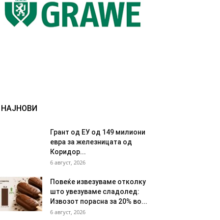
НАЈНОВИ
Грант од ЕУ од 149 милиони
евра за железницата од
Коридор...
6 август, 2026
Повеќе извезуваме отколку
што увезуваме сладолед:
Извозот порасна за 20% во...
6 август, 2026