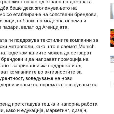
странскиот пазар од страна на државата.
едба беше дека зголемувањето на
мо со етаблирање на сопствени брендови,
звици, набавка на модерна опрема и
 пазари, велат од Агенцијата.
ата ги поддржува текстилните компании за
ски метрополи, како што е саемот Munich
ина, каде компаниите можеа да остварат
 брендови и да направат промоција на
конот за финансиска поддршка и од
ваат компаниите во активностите за
урентност, воведување на нови
одернизирање на опремата, освојување на
ренд претставува тешка и напорна работа
 како и едукација, маркетинг, дизајн,