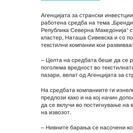
Агенцијата за странски инвестции
работена средба на тема „Бренди
Република Северна Македонија“ с
кластер, Наташа Сивевска и со п
текстилни компании кои развиваа
– Целта на средбата беше да се 
поголема вредност во текстилната
пазари, велат од Агенцијата за с
На средбата компаниите ги изнел
предлози како и на кој начин доп
да се вклучи во постигнување на
на извозот.
– Нивните барања се насочени к