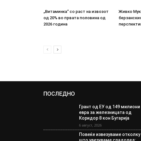
„Витаминка“ со раст на извозот
Живко Мука
од 20% во првата половина од
берзанскио
2026 година
перспекти
ПОСЛЕДНО
Грант од ЕУ од 149 милиони
евра за железницата од
Коридор 8 кон Бугарија
6 август, 2026
Повеќе извезуваме отколку
што увезуваме сладолед: