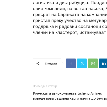
логистика и дистрибуција. Поедин
овие компании, па во таа насока, 
пресрет на барањата на компании
пристап преку учество на меѓуна
поддршка и редовни состаноци со
членки на кластерот, истакнуваат
Сподели
Претходна статија
Кинеската авиокомпанија Jisheng Airlines
воведе прва редовна карго линија до Белгр