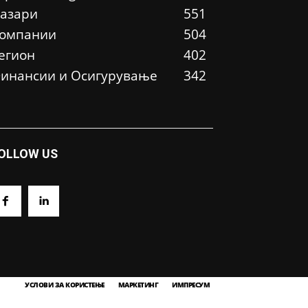
азари
551
омпании
504
егион
402
инансии и Осигурување
342
OLLOW US
УСЛОВИ ЗА КОРИСТЕЊЕ
МАРКЕТИНГ
ИМПРЕСУМ