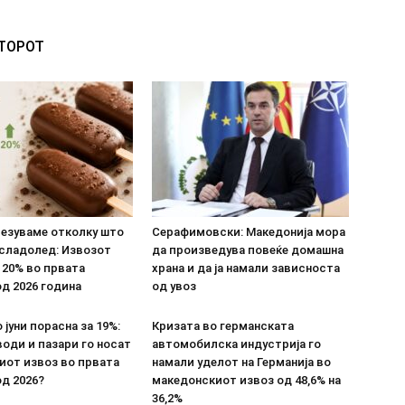
ВТОРОТ
везуваме отколку што
Серафимовски: Македонија мора
 сладолед: Извозот
да произведува повеќе домашна
 20% во првата
храна и да ја намали зависноста
д 2026 година
од увоз
 јуни порасна за 19%:
Кризата во германската
оди и пазари го носат
автомобилска индустрија го
иот извоз во првата
намали уделот на Германија во
д 2026?
македонскиот извоз од 48,6% на
36,2%