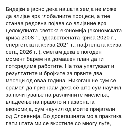
Бидејќи е јасно дека нашата земја не може
да влијае врз глобалните процеси, а тие
станаа редовна појава со влијание врз
целокупната светска економија (економската
криза 2008 г., здравствената криза 2020 г.,
енергетската криза 2021 г., нафтената криза
сега, 2026 г. ), сметам дека е погоден
момент барем на домашен план да ги
потсредиме работите. На тоа упатуваат и
резултатите и бројките за првите два
месеци од оваа година. Никогаш не сум се
срамел да признаам дека сè што сум научил
за почитување на различните мислења,
владеење на правото и пазарната
економија, сум научил од моите пријатели
од Словенија. Во досегашната моја практика
патиштата ми се вкрстиле со многу луѓе,