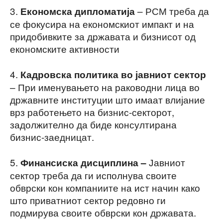
3.
– РСМ треба да
Економска дипломатија
се фокусира на економскиот импакт и на
придобивките за државата и бизнисот од
економските активности
4.
Кадровска политика во јавниот сектор
– При именувањето на раководни лица во
државните институции што имаат влијание
врз работењето на бизнис-секторот,
задолжително да биде консултирана
бизнис-заедницат.
5.
Јавниот
Финансиска дисциплина –
сектор треба да ги исполнува своите
обврски кон компаниите на ист начин како
што приватниот сектор редовно ги
подмирува своите обврски кон државата.