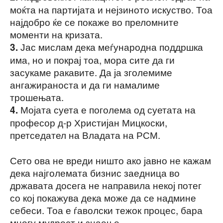
моќта на партијата и нејзиното искуство. Тоа
најдобро ќе се покаже во преломните
моменти на кризата.
Јас мислам дека меѓународна поддршка
3.
има, но и покрај тоа, мора сите да ги
засукаме ракавите. Да ја зголемиме
ангажираноста и да ги намалиме
трошењата.
Мојата суета е поголема од суетата на
4.
професор д-р Христијан Мицкоски,
претседател на Владата на РСМ.
Сето ова не вреди ништо ако јавно не кажам
дека најголемата бизнис заедница во
државата досега не направила некој потег
со кој покажува дека може да се надмине
себеси. Тоа е ѓаволски тежок процес, бара
многу мудрост и знаење.