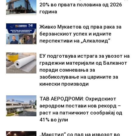
20% во првата половина од 2026
година
Живко Мукаетов од прва рака за
берзанскиот успех и идните
перспективи на „Алкалоид“
ЕУ подготвува истрага за увозот на
градежни материјали од Балканот
поради сомневања за
заобиколување на царините за
кинески производи
ТАВ АЕРОДРОМИ: Охридскиот
аеродром постави нов рекорд –
раст на патничкиот сообраќај од
41% во јули
„Макстил“ со пад на извозот во