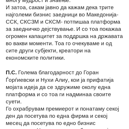
И затоа, сакам јавно да кажам дека трите
најголеми бизнис заедници во Македонија-
ССК, СКСЗМ и СКСМ- потпишаа платформа
за заедничко дејствување. И со тоа покажаа
огромен капацитет за поддршка на државата
во вакви моменти. Тоа го очекуваме и од
сите други субјекти, креатори на
економските политики.
Голема благодарност до Горан
П.С.
Ѓорѓиевски и Нухи Алиу, кои ја прифатија
мојата идеја да се здружиме околу една
платформа и со тоа ги надминаа своите
суети.
Го охрабрувам премиерот и понатаму секој
ден да посетува по една фирма и секој
месец да посетува по едно бизнис