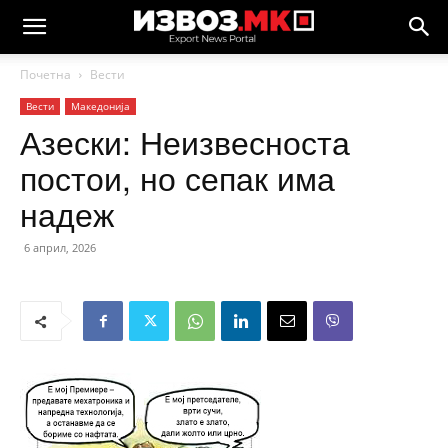
Почетна
Вести
Вести
Македонија
Азески: Неизвесноста
постои, но сепак има
надеж
6 април, 2026