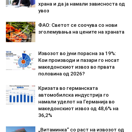
храна и да ја намали зависноста од
увоз
ФАО: Светот се соочува со нови
зголемувања на цените на храната
Извозот во јуни порасна за 19%:
Кои производи и пазари го носат
македонскиот извоз во првата
половина од 2026?
Кризата во германската
автомобилска индустрија го
намали уделот на Германија во
македонскиот извоз од 48,6% на
36,2%
„Витаминка“ со раст на извозот од