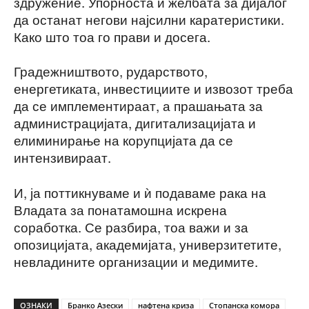
здружение. Упорноста и желбата за дијалог
да останат негови најсилни каратеристики.
Како што тоа го прави и досега.
Градежништвото, рударството,
енергетиката, инвестициите и извозот треба
да се имплементираат, а прашањата за
администрацијата, дигитализацијата и
елиминирање на корупцијата да се
интензивираат.
И, ја поттикнуваме и ѝ подаваме рака на
Владата за понатамошна искрена
соработка. Се разбира, тоа важи и за
опозицијата, академијата, универзитетите,
невладините организации и медимите.
ОЗНАКИ
Бранко Азески
нафтена криза
Стопанска комора