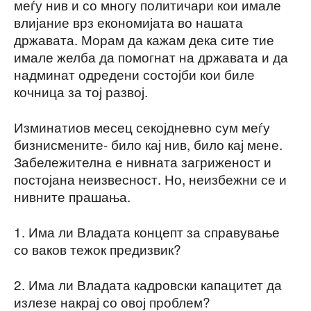
меѓу нив и со многу политичари кои имале
влијание врз економијата во нашата
државата. Морам да кажам дека сите тие
имале желба да помогнат на државата и да
надминат одредени состојби кои биле
кочница за тој развој.
Изминатиов месец секојдневно сум меѓу
бизнисмените- било кај нив, било кај мене.
Забележителна е нивната загриженост и
постојана неизвесност. Но, неизбежни се и
нивните прашања.
1. Има ли Владата концепт за справување
со ваков тежок предизвик?
2. Има ли Владата кадровски капацитет да
излезе накрај со овој проблем?