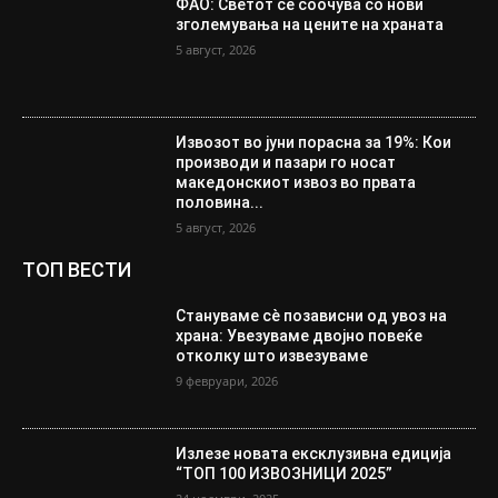
ФАО: Светот се соочува со нови
зголемувања на цените на храната
5 август, 2026
Извозот во јуни порасна за 19%: Кои
производи и пазари го носат
македонскиот извоз во првата
половина...
5 август, 2026
ТОП ВЕСТИ
Стануваме сè позависни од увоз на
храна: Увезуваме двојно повеќе
отколку што извезуваме
9 февруари, 2026
Излезе новата ексклузивна едиција
“ТОП 100 ИЗВОЗНИЦИ 2025”