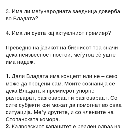
3. Има ли меѓународната заедница доверба
во Владата?
4. Има ли суета кај актуелниот премиер?
Преведно на јазикот на бизнисот тоа значи
дека неизвесност постои, меѓутоа сè уште
има надеж.
Дали Владата има концепт или не – секој
1.
може да процени сам. Моите сознанија се
дека Владата и премиерот упорно
разговарат, разговараат и разговараат. Со
сите субјекти кои можат да помогнат во оваа
ситуација. Меѓу другите, и со членките на
Стопанската комора.
Кадровскиот капацитет е реален одраз на
2.