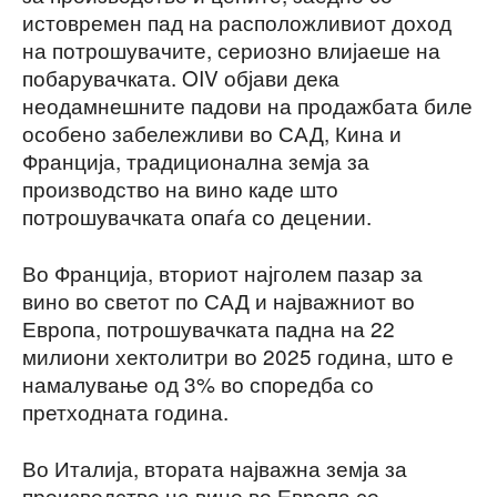
истовремен пад на расположливиот доход
на потрошувачите, сериозно влијаеше на
побарувачката. OIV објави дека
неодамнешните падови на продажбата биле
особено забележливи во САД, Кина и
Франција, традиционална земја за
производство на вино каде што
потрошувачката опаѓа со децении.
Во Франција, вториот најголем пазар за
вино во светот по САД и најважниот во
Европа, потрошувачката падна на 22
милиони хектолитри во 2025 година, што е
намалување од 3% во споредба со
претходната година.
Во Италија, втората најважна земја за
производство на вино во Европа со