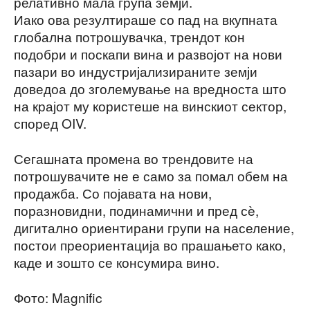
релативно мала група земји.
Иако ова резултираше со пад на вкупната
глобална потрошувачка, трендот кон
подобри и поскапи вина и развојот на нови
пазари во индустријализираните земји
доведоа до зголемување на вредноста што
на крајот му користеше на винскиот сектор,
според OIV.
Сегашната промена во трендовите на
потрошувачите не е само за помал обем на
продажба. Со појавата на нови,
поразновидни, подинамични и пред сè,
дигитално ориентирани групи на население,
постои преориентација во прашањето како,
каде и зошто се консумира вино.
Фото: Magnific