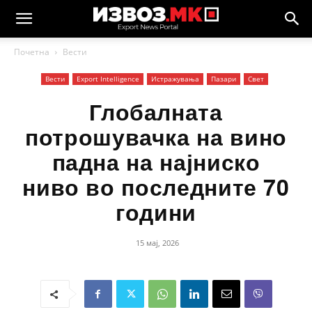
Почетна
Вести
Вести
Еxport Intelligence
Истражувања
Пазари
Свет
Глобалната
потрошувачка на вино
падна на најниско
ниво во последните 70
години
15 мај, 2026