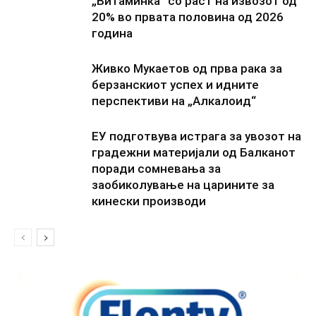
„Витаминка“ со раст на извозот од
20% во првата половина од 2026
година
Живко Мукаетов од прва рака за
берзанскиот успех и идните
перспективи на „Алкалоид“
ЕУ подготвува истрага за увозот на
градежни материјали од Балканот
поради сомневања за
заобиколување на царините за
кинески производи