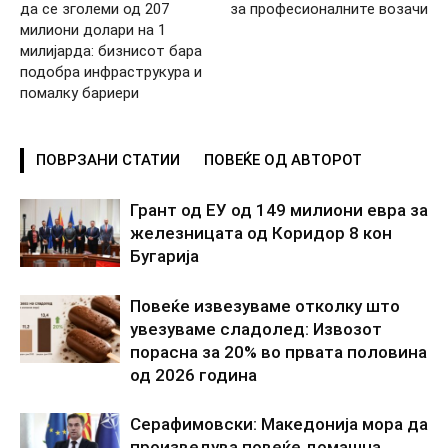
да се зголеми од 207
за професионалните возачи
милиони долари на 1
милијарда: бизнисот бара
подобра инфраструкура и
помалку бариери
ПОВРЗАНИ СТАТИИ
ПОВЕЌЕ ОД АВТОРОТ
Грант од ЕУ од 149 милиони евра за
железницата од Коридор 8 кон
Бугарија
Повеќе извезуваме отколку што
увезуваме сладолед: Извозот
порасна за 20% во првата половина
од 2026 година
Серафимовски: Македонија мора да
произведува повеќе домашна