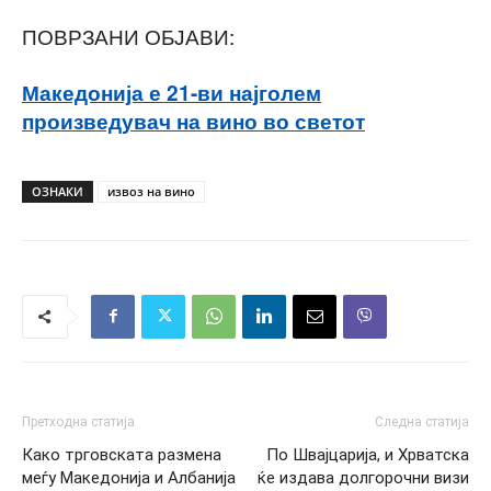
ПОВРЗАНИ ОБЈАВИ:
Македонија е 21-ви најголем
произведувач на вино во светот
ОЗНАКИ
извоз на вино
Претходна статија
Следна статија
Како трговската размена
По Швајцарија, и Хрватска
меѓу Македонија и Албанија
ќе издава долгорочни визи