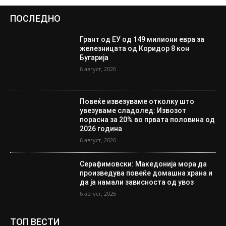
ПОСЛЕДНО
Грант од ЕУ од 149 милиони евра за
железницата од Коридор 8 кон
Бугарија
6 август, 2026
Повеќе извезуваме отколку што
увезуваме сладолед: Извозот
порасна за 20% во првата половина од
2026 година
6 август, 2026
Серафимовски: Македонија мора да
произведува повеќе домашна храна и
да ја намали зависноста од увоз
6 август, 2026
ТОП ВЕСТИ