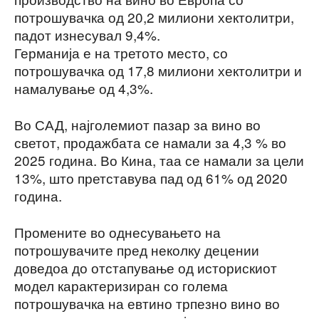
потрошувачка од 20,2 милиони хектолитри,
падот изнесувал 9,4%.
Германија е на третото место, со
потрошувачка од 17,8 милиони хектолитри и
намалување од 4,3%.
Во САД, најголемиот пазар за вино во
светот, продажбата се намали за 4,3 % во
2025 година. Во Кина, таа се намали за цели
13%, што претставува пад од 61% од 2020
година.
Промените во однесувањето на
потрошувачите пред неколку децении
доведоа до отстапување од историскиот
модел карактеризиран со голема
потрошувачка на евтино трпезно вино во