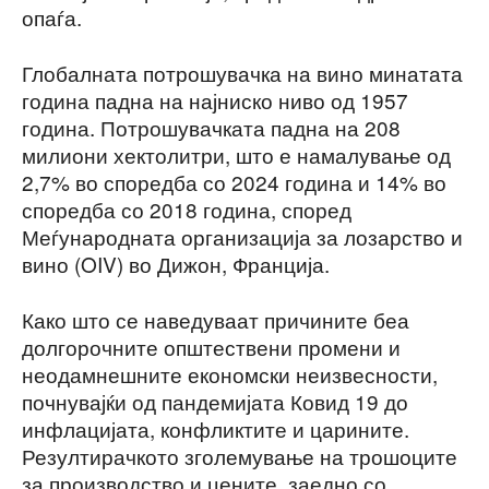
опаѓа.
Глобалната потрошувачка на вино минатата
година падна на најниско ниво од 1957
година. Потрошувачката падна на 208
милиони хектолитри, што е намалување од
2,7% во споредба со 2024 година и 14% во
споредба со 2018 година, според
Меѓународната организација за лозарство и
вино (OIV) во Дижон, Франција.
Како што се наведуваат причините беа
долгорочните општествени промени и
неодамнешните економски неизвесности,
почнувајќи од пандемијата Ковид 19 до
инфлацијата, конфликтите и царините.
Резултирачкото зголемување на трошоците
за производство и цените, заедно со