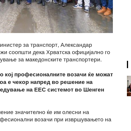
инистер за транспорт, Александар
ежи соопшти дека Хрватска официјално го
нување за македонските транспортери.
со кој професионалните возачи ќе можат
оа е чекор напред во решение на
ведување на ЕЕС системот во Шенген
шение значително ќе им олесни на
офесионални возачи при извршувањето на