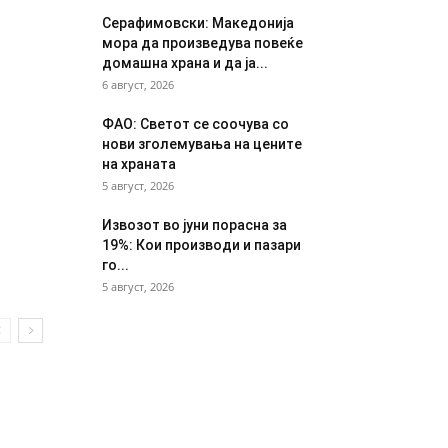
Серафимовски: Македонија
мора да произведува повеќе
домашна храна и да ја...
6 август, 2026
ФАО: Светот се соочува со
нови зголемувања на цените
на храната
5 август, 2026
Извозот во јуни порасна за
19%: Кои производи и пазари
го...
5 август, 2026