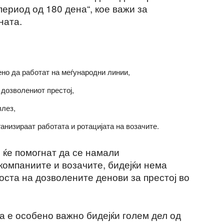
период од 180 дена“, кое важи за
ната.
ено да работат на меѓународни линии,
дозволениот престој,
влез,
ганизираат работата и ротацијата на возачите.
 ќе помогнат да се намали
компаниите и возачите, бидејќи нема
оста на дозволените денови за престој во
а е особено важно бидејќи голем дел од