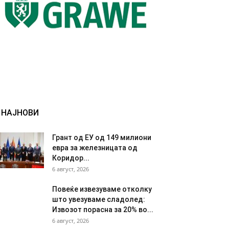
НАЈНОВИ
Грант од ЕУ од 149 милиони
евра за железницата од
Коридор...
6 август, 2026
Повеќе извезуваме отколку
што увезуваме сладолед:
Извозот порасна за 20% во...
6 август, 2026