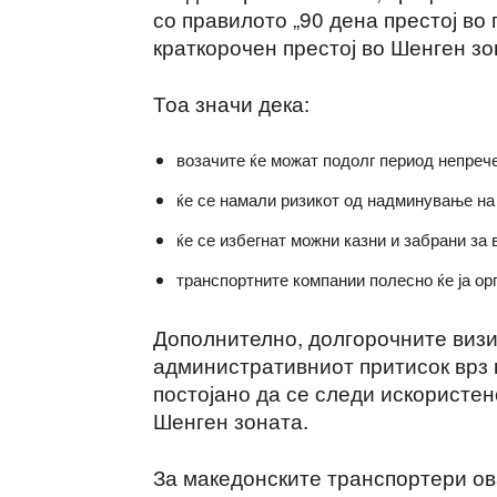
со правилото „90 дена престој во 
краткорочен престој во Шенген зо
Тоа значи дека:
возачите ќе можат подолг период непреч
ќе се намали ризикот од надминување на 
ќе се избегнат можни казни и забрани за 
транспортните компании полесно ќе ја ор
Дополнително, долгорочните визи
административниот притисок врз 
постојано да се следи искористен
Шенген зоната.
За македонските транспортери ов