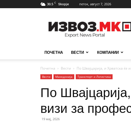
C
30.5
петок, август 7, 2026
Skopje
ИзвозМК
ПОЧЕТНА
ВЕСТИ
КОМПАНИИ
Почетна
Вести
По Швајцарија, и Хрватска ќе
Вести
Македонија
Транспорт и Логистика
По Швајцарија,
визи за профе
19 мај, 2026