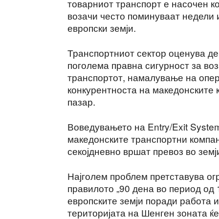
товарниот транспорт е насочен к
возачи често поминуваат недели 
европски земји.
Транспортниот сектор оценува де
поголема правна сигурност за во
транспортот, намалување на опе
конкурентноста на македонските 
пазар.
Воведувањето на Entry/Exit Syste
македонските транспортни компан
секојдневно вршат превоз во земј
Најголем проблем претставува ог
правилото „90 дена во период од 
европските земји поради работа и
територијата на Шенген зоната ќе