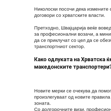
Николоски посочи дека измените 
договори со хрватските власти.
Претходно, Швајцарија веќе вове
за професионални возачи, а мини
да се приклучат со цел да се обе
транспортниот сектор.
Како одлуката на Хрватска ќ
македонските транспортери
Новите мерки се очекува да помо
произлегуваат од новите правила 
зоната.
Со долгорочните визи, професион