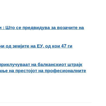
зи : Што се предвидува за возачите на
 од земјите на ЕУ, од кои 47 ги
приклучуваат на балканскиот штрајк
ање на престојот на професионалните