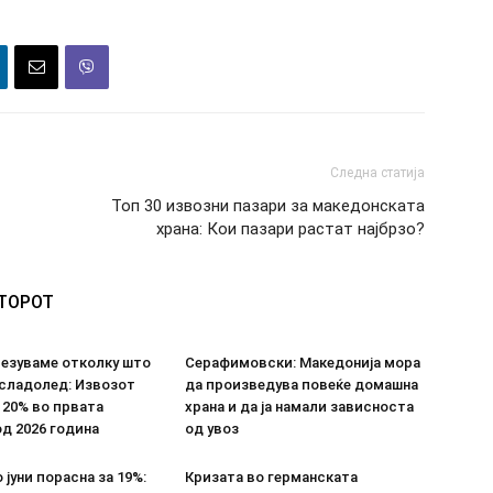
Следна статија
Топ 30 извозни пазари за македонската
храна: Кои пазари растат најбрзо?
ВТОРОТ
везуваме отколку што
Серафимовски: Македонија мора
 сладолед: Извозот
да произведува повеќе домашна
 20% во првата
храна и да ја намали зависноста
д 2026 година
од увоз
 јуни порасна за 19%:
Кризата во германската