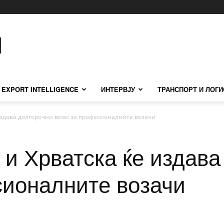
EXPORT INTELLIGENCE
ИНТЕРВЈУ
ТРАНСПОРТ И ЛОГИ
 издава долгорочни визи за професионалните возачи
 и Хрватска ќе издава
сионалните возачи