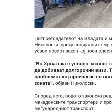
Потпретседателот на Владата и м
Николоски, преку социјалните мр
усвои новиот закон кој носи олес
“
Во Хрватска е усвоен законот 
да добиваат долгорочни визи. Т
проблемот кој произлезе со во
, објави Николоски.
зоната”
Според него, новото законско ре
македонските транспортери и пр
меѓународниот транспорт.