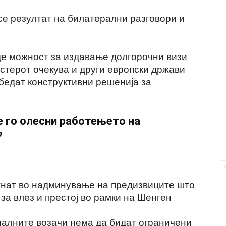
се резултат на билатерални разговори и
де можност за издавање долгорочни визи
стерот очекува и други европски држави
збедат конструктивни решенија за
е го олесни работењето на
?
гнат во надминување на предизвиците што
за влез и престој во рамки на Шенген
алните возачи нема да бидат ограничени