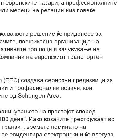
он европските пазари, а професионалните
или месеци на релации низ повеќе
ка ваквото решение ќе придонесе за
зачите, поефикасна организација на
ративните трошоци и зачувување на
компании на европскиот транспортен
m (ЕЕС) создава сериозни предизвици за
ии и професионални возачи, кои
ите од Schengen Area.
раничувањето на престојот според
180 дена“. Иако возачите престојуваат во
 транзит, времето поминато на
 се евидентира електронски и ќе влегува