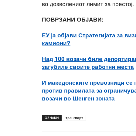
во дозволениот лимит за престој.
ПОВРЗАНИ ОБЈАВИ:
ЕУ ја објави Стратегијата за ви
камиони?
Над 100 возачи биле депортирани
загубиле своите работни места
И македонските превозници се 
против правилата за ограничув
возачи во Шенген зоната
ОЗНАКИ
транспорт