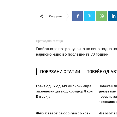
Сподели
Претходна статија
Глобалната потрошувачка на вино падна на
најниско ниво во последните 70 години
ПОВРЗАНИ СТАТИИ
ПОВЕЌЕ ОД А
Грант од ЕУ од 149 милиони евра
Повеќе из
за железницата од Коридор 8 кон
увезуваме
Бугарија
порасна за
половина о
ФАО: Светот се соочува со нови
Извозот во