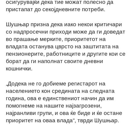
осигурувајќи дека тие можат полесно да
пристапат до секојдневните потреби.
Шушњар призна дека иако некои критичари
со надпросечни приходи може да ги доведат
во прашање мерките, приоритетот на
владата останува цврсто на заштитата на
пензионерите, работниците и другите кои се
борат да ги наполнат своите дневни
кошнички.
„Додека не го добиеме регистарот на
населението кон средината на следната
година, ова е единствениот начин да им
помогнеме на нашите најзагрозени,
најранливи групи, и ова ќе биде и ќе остане
приоритет на оваа влада“, тврди Шушњар.