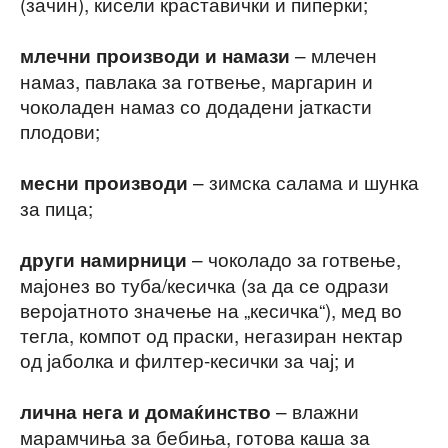
(зачин), кисели краставички и пиперки;
– млечен
млечни производи и намази
намаз, павлака за готвење, маргарин и
чоколаден намаз со додадени јаткасти
плодови;
– зимска салама и шунка
месни производи
за пица;
– чоколадо за готвење,
други намирници
мајонез во туба/кесичка (за да се одрази
веројатното значење на „кесичка“), мед во
тегла, компот од праски, негазиран нектар
од јаболка и филтер-кесички за чај; и
– влажни
лична нега и домаќинство
марамчиња за бебиња, готова каша за