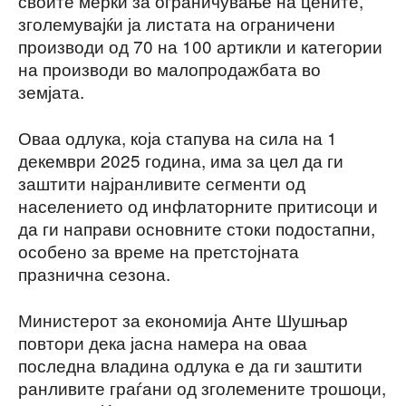
своите мерки за ограничување на цените,
зголемувајќи ја листата на ограничени
производи од 70 на 100 артикли и категории
на производи во малопродажбата во
земјата.
Оваа одлука, која стапува на сила на 1
декември 2025 година, има за цел да ги
заштити најранливите сегменти од
населението од инфлаторните притисоци и
да ги направи основните стоки подостапни,
особено за време на претстојната
празнична сезона.
Министерот за економија Анте Шушњар
повтори дека јасна намера на оваа
последна владина одлука е да ги заштити
ранливите граѓани од зголемените трошоци,