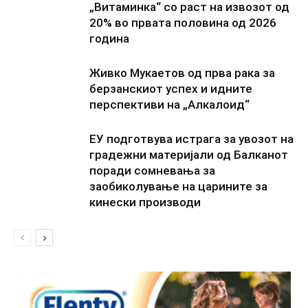
„Витаминка“ со раст на извозот од
20% во првата половина од 2026
година
Живко Мукаетов од прва рака за
берзанскиот успех и идните
перспективи на „Алкалоид“
ЕУ подготвува истрага за увозот на
градежни материјали од Балканот
поради сомневања за
заобиколување на царините за
кинески производи