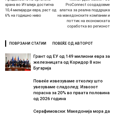
храна во Италија достигна
ProConnect создадовме
10,4 милијарди евра, раст од
алатка за реална поддршка
6% на годишно ниво
на македонските компании и
поттик на економската
соработка во регионот
ПОВРЗАНИ СТАТИИ
ПОВЕЌЕ ОД АВТОРОТ
Грант од ЕУ од 149 милиони евра за
железницата од Коридор 8 кон
Бугарија
Повеќе извезуваме отколку што
увезуваме сладолед: Извозот
порасна за 20% во првата половина
од 2026 година
Серафимовски: Македонија мора да