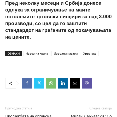
Пред неколку месеци и Србија донесе
одлука за ограничување на маите
воголемите трговски синџири за над 3.000
производи, со цел да го заштити
стандардот на граѓаните од покачувањата
на цените.
ОЗНАКИ
Извоз на храна
Извозни пазари
Хрватска
Претходна статија
Следна статија
Продажбата на органска
Милан Дамчевски : Со