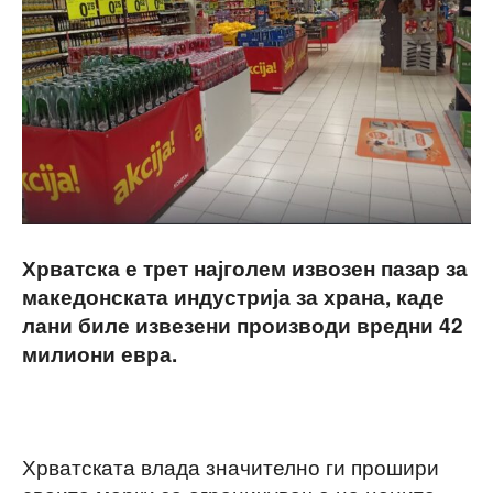
Хрватска е трет најголем извозен пазар за
македонската индустрија за храна, каде
лани биле извезени производи вредни 42
милиони евра.
.
Хрватската влада значително ги прошири