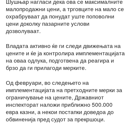
Шушњар нагласи дека ова се максималните
малопродажни цени, а трговците на мало се
охрабруваат да понудат уште поповолни
цени доколку пазарните услови
дозволуваат.
Владата активно ќе ги следи движењата на
цените и ќе ја контролира имплементацијата
на оваа одлука, подготвена да реагира и
брзо да ги прилагоди мерките.
Од февруари, во следењето на
имплементацијата на претходните мерки за
ограничување на цените, Државниот
инспекторат наложи приближно 500.000
евра казни, а некои постапки доведоа до
обвиненија пред судот за прекршоци.