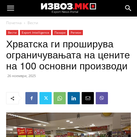
Почетна
Вести
Вести
Еxport Intelligence
Пазари
Регион
Хрватска ги проширува
ограничувањата на цените
на 100 основни производи
26 ноември, 2025