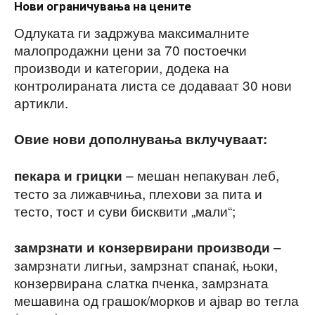
Нови ограничувања на цените
Одлуката ги задржува максималните
малопродажни цени за 70 постоечки
производи и категории, додека на
контролираната листа се додаваат 30 нови
артикли.
Овие нови дополнувања вклучуваат:
– мешан непакуван леб,
пекара и грицки
тесто за лижавчиња, плехови за пита и
тесто, тост и суви бисквити „мали“;
–
замрзнати и конзервирани производи
замрзнати лигњи, замрзнат спанаќ, њоки,
конзервирана слатка пченка, замрзната
мешавина од грашок/морков и ајвар во тегла