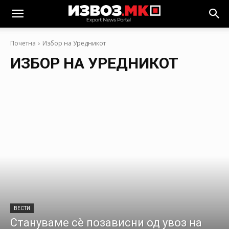
Почетна
Избор на Уредникот
ИЗБОР НА УРЕДНИКОТ
ВЕСТИ
Стануваме сè позависни од увоз на