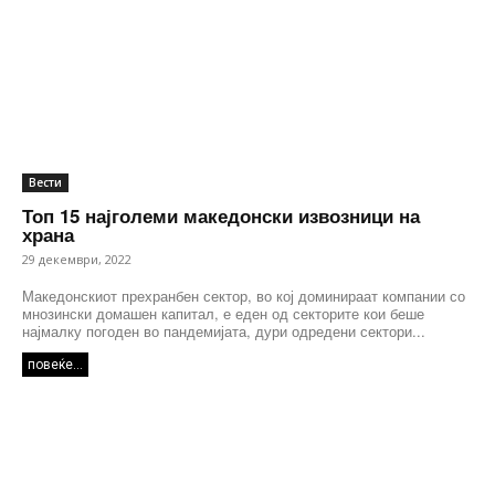
Вести
Топ 15 најголеми македонски извозници на
храна
29 декември, 2022
Македонскиот прехранбен сектор, во кој доминираат компании со
мнозински домашен капитал, е еден од секторите кои беше
најмалку погоден во пандемијата, дури одредени сектори...
повеќе...