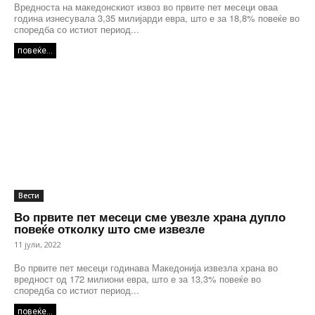
Вредноста на македонскиот извоз во првите пет месеци оваа
година изнесувала 3,35 милијарди евра, што е за 18,8% повеќе во
споредба со истиот период...
повеќе...
Вести
Во првите пет месеци сме увезле храна дупло
повеќе отколку што сме извезле
11 јули, 2022
Во првите пет месеци годинава Македонија извезла храна во
вредност од 172 милиони евра, што е за 13,3% повеќе во
споредба со истиот период...
повеќе...