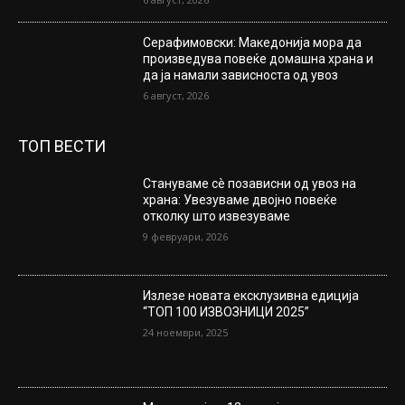
Серафимовски: Македонија мора да
произведува повеќе домашна храна и
да ја намали зависноста од увоз
6 август, 2026
ТОП ВЕСТИ
Стануваме сè позависни од увоз на
храна: Увезуваме двојно повеќе
отколку што извезуваме
9 февруари, 2026
Излезе новата ексклузивна едиција
“ТОП 100 ИЗВОЗНИЦИ 2025”
24 ноември, 2025