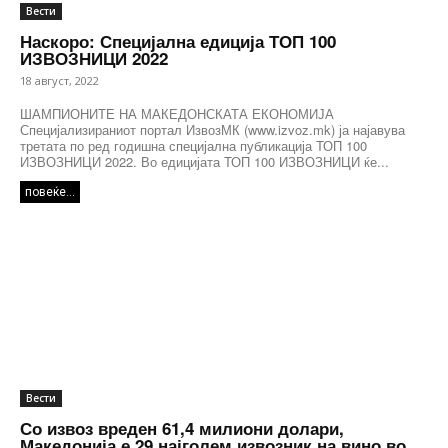
Вести
Наскоро: Специјална едиција ТОП 100
ИЗВОЗНИЦИ 2022
18 август, 2022
ШАМПИОНИТЕ НА МАКЕДОНСКАТА ЕКОНОМИЈА
Специјализираниот портал ИзвозМК (www.izvoz.mk) ја најавува
третата по ред годишна специјална публикација ТОП 100
ИЗВОЗНИЦИ 2022. Во едицијата ТОП 100 ИЗВОЗНИЦИ ќе...
повеќе...
Вести
Со извоз вреден 61,4 милиони долари,
Македонија е 29 најголем извозник на вино во