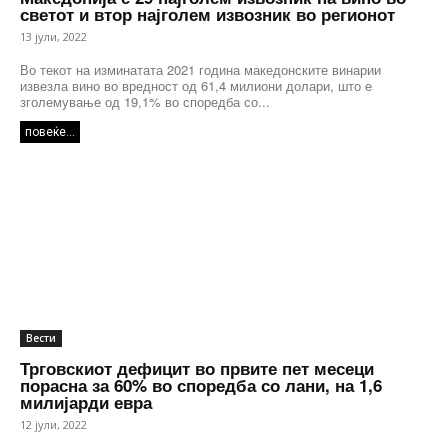
светот и втор најголем извозник во регионот
13 јули, 2022
Во текот на изминатата 2021 година македонските винарии
извезла вино во вредност од 61,4 милиони долари, што е
зголемување од 19,1% во споредба со...
повеќе...
Вести
Трговскиот дефицит во првите пет месеци
порасна за 60% во споредба со лани, на 1,6
милијарди евра
12 јули, 2022