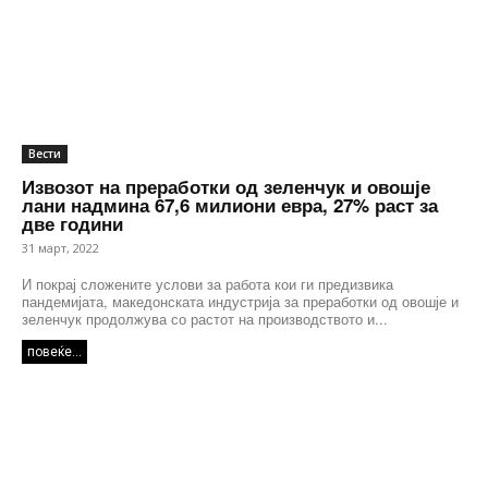
Вести
Извозот на преработки од зеленчук и овошје
лани надмина 67,6 милиони евра, 27% раст за
две години
31 март, 2022
И покрај сложените услови за работа кои ги предизвика
пандемијата, македонската индустрија за преработки од овошје и
зеленчук продолжува со растот на производството и...
повеќе...