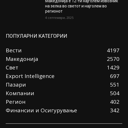
Македонија е 12-ти најголем извозник
на зелка во светот и најголем во
регионот
4 септември, 2025
ПОПУЛАРНИ КАТЕГОРИИ
Вести
4197
Македонија
2570
Свет
1429
Еxport Intelligence
697
Пазари
551
Компании
504
Регион
402
Финансии и Осигурување
342