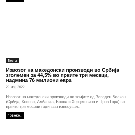
Вести
Извозот на македонски производи во Србија
зголемен за 44,5% во првите три месеци,
надмина 76 милиони евра
20 мај, 2022
Извозот на македонски производи во земјите од Западен Балкан
(Србија, Косово, Албанија, Босна и Херцеговина и Црна Гора) во
првите три месеци годинава изнесувал...
повеќе...