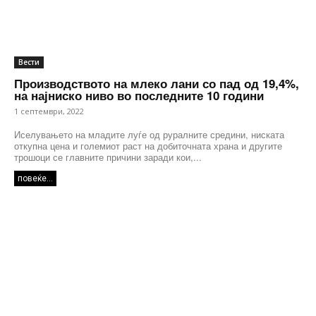
Вести
Производството на млеко лани со пад од 19,4%,
на најниско ниво во последните 10 години
1 септември, 2022
Иселувањето на младите луѓе од руралните средини, ниската
откупна цена и големиот раст на добиточната храна и другите
трошоци се главните причини заради кои,...
повеќе...