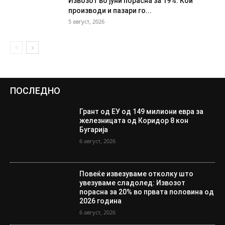
Извозот во јуни порасна за 19%: Кои
производи и пазари го...
5 август, 2026
ПОСЛЕДНО
Грант од ЕУ од 149 милиони евра за
железницата од Коридор 8 кон
Бугарија
6 август, 2026
Повеќе извезуваме отколку што
увезуваме сладолед: Извозот
порасна за 20% во првата половина од
2026 година
6 август, 2026