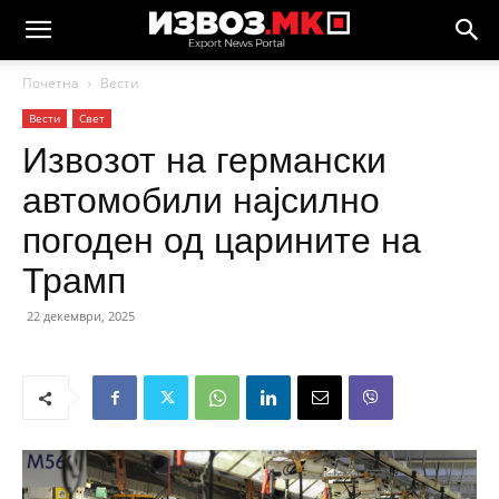
Почетна
Вести
Вести
Свет
Извозот на германски
автомобили најсилно
погоден од царините на
Трамп
22 декември, 2025