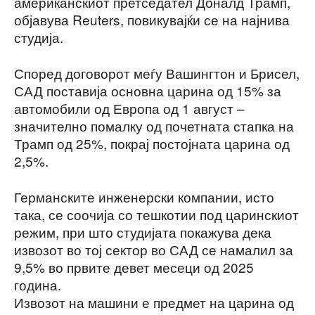
американскиот претседател Доналд Трамп,
објавува Reuters, повикувајќи се на најнива
студија.
Според договорот меѓу Вашингтон и Брисел,
САД поставија основна царина од 15% за
автомобили од Европа од 1 август –
значително помалку од почетната стапка на
Трамп од 25%, покрај постојната царина од
2,5%.
Германските инженерски компании, исто
така, се соочија со тешкотии под царинскиот
режим, при што студијата покажува дека
извозот во тој сектор во САД се намалил за
9,5% во првите девет месеци од 2025
година.
Извозот на машини е предмет на царина од