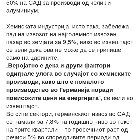
50% на САД за производи од челик и
алуминиум.
Хемиската индустрија, исто така, забележа
пад на извозот на најголемиот извозен
пазар во земјата за 9,5%, иако во извештајот
се вели дека ова не може да се припише
само на царините.
„
Веројатно е дека и други фактори
одиграле улога во случајот со хемиските
производи, како што е помалото
производство во Германија поради
“, се вели во
повисоките цени на енергијата
извештајот.
Во сите сектори, германскиот извоз во САД
се намали за 7,8% на годишно ниво во текот
на трите квартали – по просечниот раст од
речиси 5% во споредливите периоди од