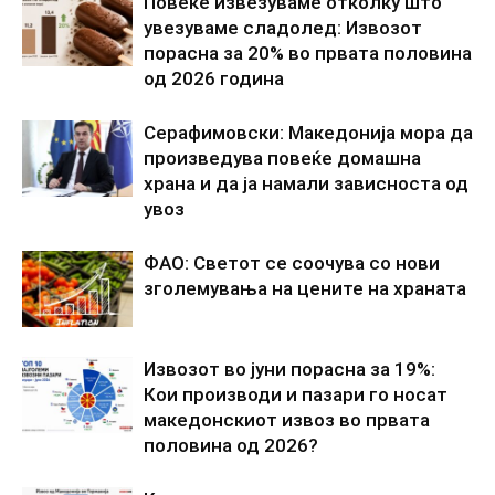
Повеќе извезуваме отколку што
увезуваме сладолед: Извозот
порасна за 20% во првата половина
од 2026 година
Серафимовски: Македонија мора да
произведува повеќе домашна
храна и да ја намали зависноста од
увоз
ФАО: Светот се соочува со нови
зголемувања на цените на храната
Извозот во јуни порасна за 19%:
Кои производи и пазари го носат
македонскиот извоз во првата
половина од 2026?