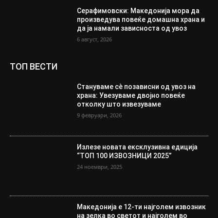
Серафимовски: Македонија мора да
произведува повеќе домашна храна и
да ја намали зависноста од увоз
6 август, 2026
ТОП ВЕСТИ
Стануваме сè позависни од увоз на
храна: Увезуваме двојно повеќе
отколку што извезуваме
9 февруари, 2026
Излезе новата ексклузивна едиција
“ТОП 100 ИЗВОЗНИЦИ 2025”
24 ноември, 2025
Македонија е 12-ти најголем извозник
на зелка во светот и најголем во