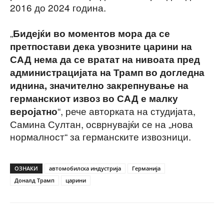
2016 до 2024 година.
„
Бидејќи во моментов мора да се
претпостави дека увозните царини на
САД нема да се вратат на нивоата пред
администрацијата на Трамп во догледна
иднина, значително закрепнување на
германскиот извоз во САД е малку
“, рече авторката на студијата,
веројатно
Самина Султан, осврнувајќи се на „нова
нормалност“ за германските извозници.
ОЗНАКИ
автомобилска индустрија
Германија
Доналд Трамп
царини