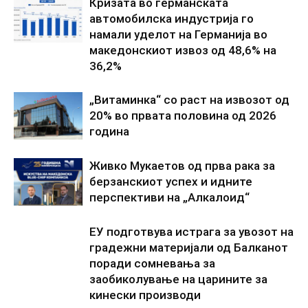
Кризата во германската
автомобилска индустрија го
намали уделот на Германија во
македонскиот извоз од 48,6% на
36,2%
„Витаминка“ со раст на извозот од
20% во првата половина од 2026
година
Живко Мукаетов од прва рака за
берзанскиот успех и идните
перспективи на „Алкалоид“
ЕУ подготвува истрага за увозот на
градежни материјали од Балканот
поради сомневања за
заобиколување на царините за
кинески производи