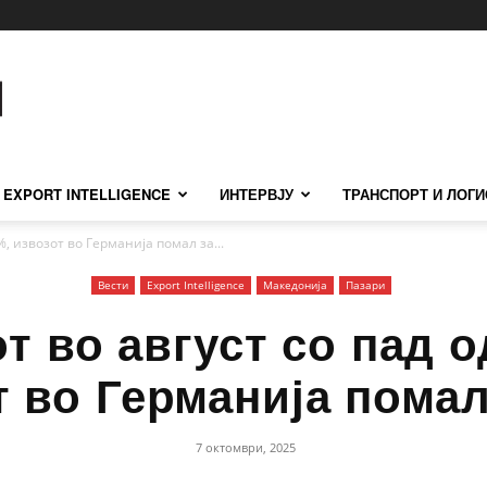
EXPORT INTELLIGENCE
ИНТЕРВЈУ
ТРАНСПОРТ И ЛОГИ
%, извозот во Германија помал за...
Вести
Еxport Intelligence
Македонија
Пазари
т во август со пад о
т во Германија помал
7 октомври, 2025