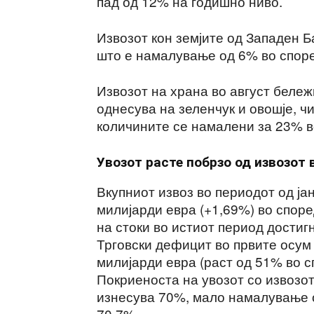
пад од 12% на годишно ниво.
Извозот кон земјите од Западен Б
што е намалување од 6% во споре
Извозот на храна во август бележ
однесува на зеленчук и овошје, ч
количините се намалени за 23% во
Увозот расте побрзо од извозот 
Вкупниот извоз во периодот од ја
милијарди евра (+1,69%) во споре
на стоки во истиот период достиг
Трговски дефицит во првите осум
милијарди евра (раст од 51% во с
Покриеноста на увозот со извозот
изнесува 70%, мало намалување о
70,7%.