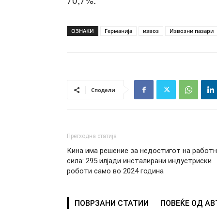
ОЗНАКИ
Германија
извоз
Извозни пазари
Сподели
Претходна статија
Кина има решение за недостигот на работ
сила: 295 илјади инсталирани индустриски
роботи само во 2024 година
ПОВРЗАНИ СТАТИИ
ПОВЕЌЕ ОД А