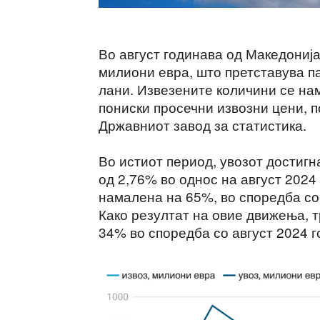
Во август годинава од Македонија
милиони евра, што претставува п
лани. Извезените количини се на
пониски просечни извозни цени, 
Државниот завод за статистика.
Во истиот период, увозот достиг
од 2,76% во однос на август 2024
намалена на 65%, во споредба со 
Како резултат на овие движења, т
34% во споредба со август 2024 г