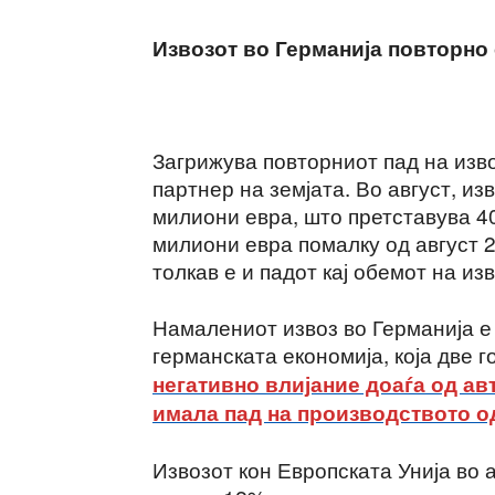
Извозот во Германија повторно 
Загрижува повторниот пад на изво
партнер на земјата. Во август, из
милиони евра, што претставува 40
милиони евра помалку од август 
толкав е и падот кај обемот на из
Намалениот извоз во Германија е
германската економија, која две г
негативно влијание доаѓа од ав
имала пад на производството од
Извозот кон Европската Унија во 