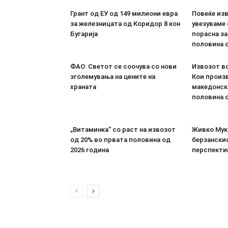
Грант од ЕУ од 149 милиони евра
Повеќе из
за железницата од Коридор 8 кон
увезуваме
Бугарија
порасна за
половина о
ФАО: Светот се соочува со нови
Извозот во
зголемувања на цените на
Кои произв
храната
македонск
половина о
„Витаминка“ со раст на извозот
Живко Мука
од 20% во првата половина од
берзанскио
2026 година
перспекти