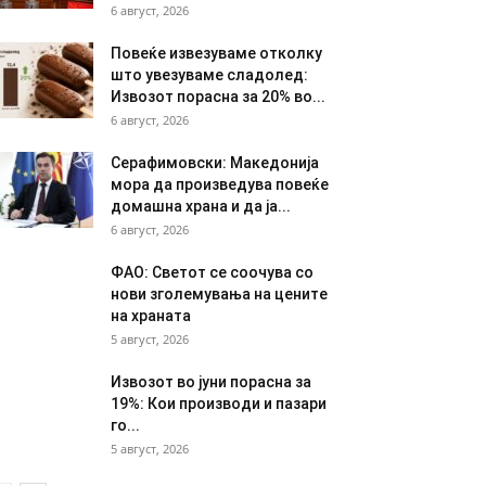
6 август, 2026
Повеќе извезуваме отколку
што увезуваме сладолед:
Извозот порасна за 20% во...
6 август, 2026
Серафимовски: Македонија
мора да произведува повеќе
домашна храна и да ја...
6 август, 2026
ФАО: Светот се соочува со
нови зголемувања на цените
на храната
5 август, 2026
Извозот во јуни порасна за
19%: Кои производи и пазари
го...
5 август, 2026