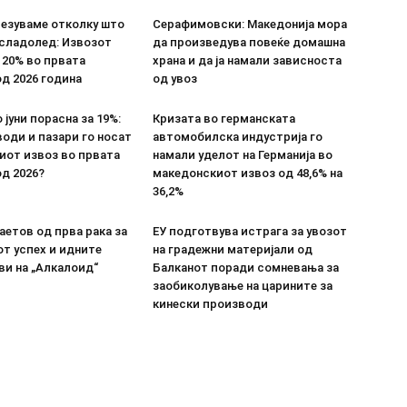
везуваме отколку што
Серафимовски: Македонија мора
 сладолед: Извозот
да произведува повеќе домашна
 20% во првата
храна и да ја намали зависноста
д 2026 година
од увоз
 јуни порасна за 19%:
Кризата во германската
оди и пазари го носат
автомобилска индустрија го
иот извоз во првата
намали уделот на Германија во
д 2026?
македонскиот извоз од 48,6% на
36,2%
етов од прва рака за
ЕУ подготвува истрага за увозот
т успех и идните
на градежни материјали од
ви на „Алкалоид“
Балканот поради сомневања за
заобиколување на царините за
кинески производи