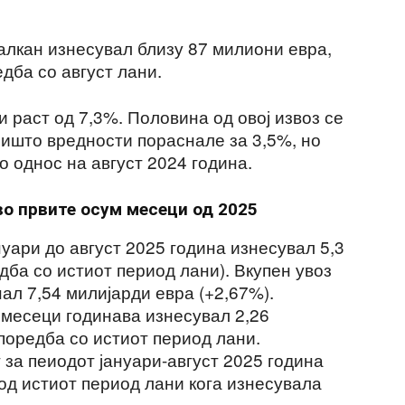
алкан изнесувал близу 87 милиони евра,
дба со август лани.
и раст од 7,3%. Половина од овој извоз се
иишто вредности пораснале за 3,5%, но
 однос на август 2024 година.
во првите осум месеци од 2025
нуари до август 2025 година изнесувал 5,3
дба со истиот период лани). Вкупен увоз
нал 7,54 милијарди евра (+2,67%).
 месеци годинава изнесувал 2,26
поредба со истиот период лани.
 за пеиодот јануари-август 2025 година
д истиот период лани кога изнесувала