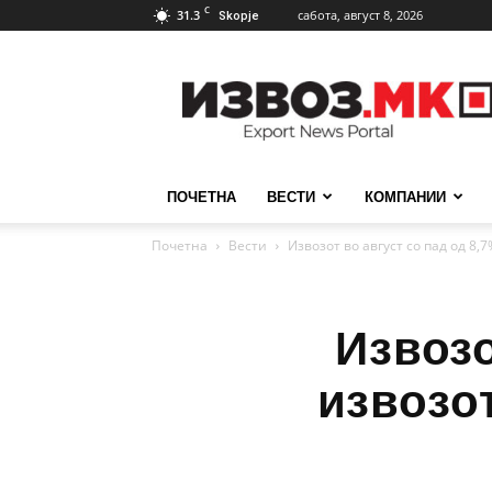
C
31.3
сабота, август 8, 2026
Skopje
ИзвозМК
ПОЧЕТНА
ВЕСТИ
КОМПАНИИ
Почетна
Вести
Извозот во август со пад од 8,7
Извозо
извозо