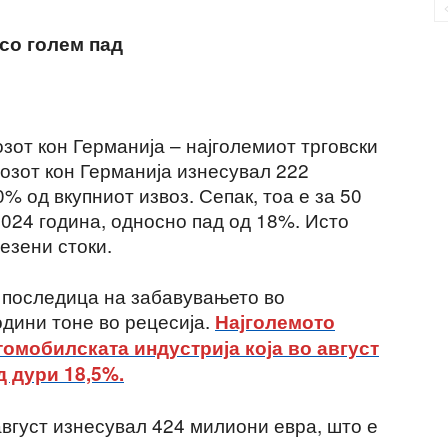
со голем пад
зот кон Германија – најголемиот трговски
возот кон Германија изнесувал 222
% од вкупниот извоз. Сепак, тоа е за 50
2024 година, односно пад од 18%. Исто
везени стоки.
 последица на забавувањето во
одини тоне во рецесија.
Најголемото
томобилската индустрија која во август
 дури 18,5%.
август изнесувал 424 милиони евра, што е