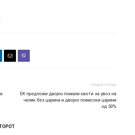
Следна статија
на
ЕK предложи двојно помали квоти за увоз на
челик без царина и двојно повисоки царини
од 50%
ВТОРОТ