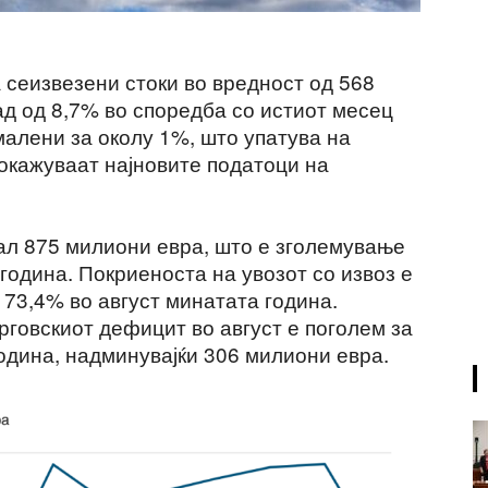
 сеизвезени стоки во вредност од 568
ад од 8,7% во споредба со истиот месец
малени за околу 1%, што упатува на
покажуваат најновите податоци на
нал 875 милиони евра, што е зголемување
 година. Покриеноста на увозот со извоз е
73,4% во август минатата година.
рговскиот дефицит во август е поголем за
одина, надминувајќи 306 милиони евра.