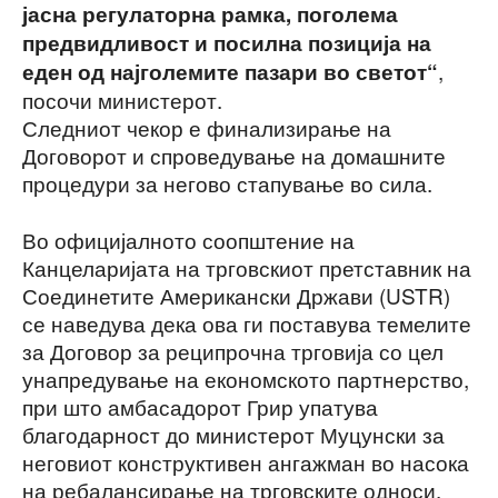
јасна регулаторна рамка, поголема
предвидливост и посилна позиција на
,
еден од најголемите пазари во светот“
посочи министерот.
Следниот чекор е финализирање на
Договорот и спроведување на домашните
процедури за негово стапување во сила.
Во официјалното соопштение на
Канцеларијата на трговскиот претставник на
Соединетите Американски Држави (USTR)
се наведува дека ова ги поставува темелите
за Договор за реципрочна трговија со цел
унапредување на економското партнерство,
при што амбасадорот Грир упатува
благодарност до министерот Муцунски за
неговиот конструктивен ангажман во насока
на ребалансирање на трговските односи.