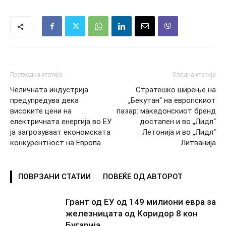
Претходна статија
Следна статија
Челичната индустрија
Стратешко ширење на
предупредува дека
„Бекутан“ на европскиот
високите цени на
пазар: македонскиот бренд
електричната енергија во ЕУ
достапен и во „Лидл“
ја загрозуваат економската
Летонија и во „Лидл“
конкурентност на Европа
Литванија
ПОВРЗАНИ СТАТИИ
ПОВЕЌЕ ОД АВТОРОТ
Грант од ЕУ од 149 милиони евра за
железницата од Коридор 8 кон
Бугарија