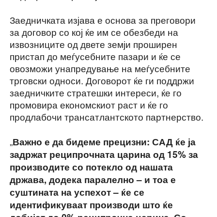
Заедничката изјава е основа за преговори
за договор со кој ќе им се обезбеди на
извозниците од двете земји проширен
пристап до меѓусебните пазари и ќе се
овозможи унапредување на меѓусебните
трговски односи. Договорот ќе ги поддржи
заедничките стратешки интереси, ќе го
промовира економскиот раст и ќе го
продлабочи трансатлантското партнерство.
„
Важно е да бидеме прецизни: САД ќе ја
задржат реципрочната царина од 15% за
производите со потекло од нашата
држава, додека паралелно – и тоа е
суштината на успехот – ќе се
идентификуваат производи што ќе