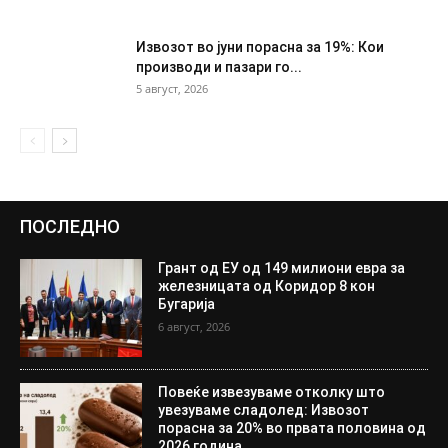
Извозот во јуни порасна за 19%: Кои
производи и пазари го...
5 август, 2026
ПОСЛЕДНО
Грант од ЕУ од 149 милиони евра за
железницата од Коридор 8 кон
Бугарија
6 август, 2026
Повеќе извезуваме отколку што
увезуваме сладолед: Извозот
порасна за 20% во првата половина од
2026 година