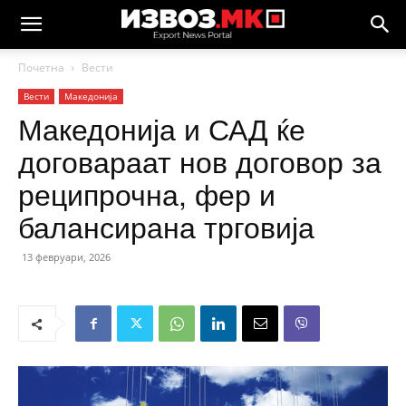
Почетна
Вести
Вести
Македонија
Македонија и САД ќе
договараат нов договор за
реципрочна, фер и
балансирана трговија
13 февруари, 2026