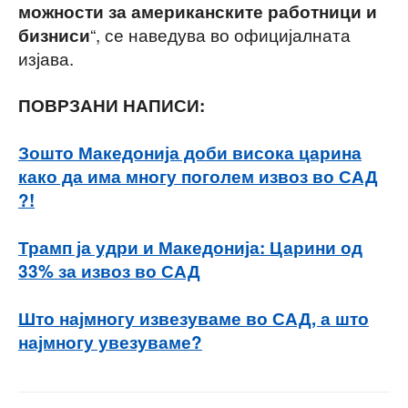
можности за американските работници и
“, се наведува во официјалната
бизниси
изјава.
ПОВРЗАНИ НАПИСИ:
Зошто Македонија доби висока царина
како да има многу поголем извоз во САД
?!
Трамп ја удри и Македонија: Царини од
33% за извоз во САД
Што најмногу извезуваме во САД, а што
најмногу увезуваме?