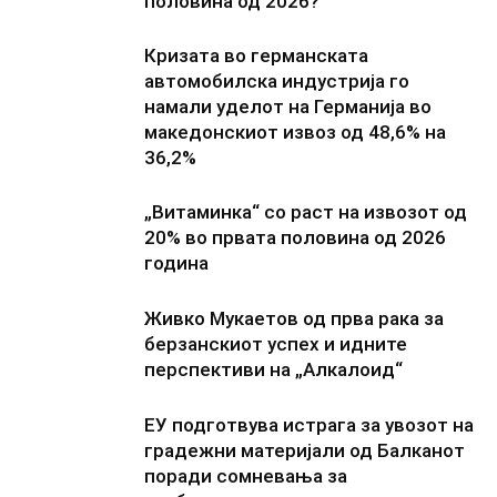
половина од 2026?
Кризата во германската
автомобилска индустрија го
намали уделот на Германија во
македонскиот извоз од 48,6% на
36,2%
„Витаминка“ со раст на извозот од
20% во првата половина од 2026
година
Живко Мукаетов од прва рака за
берзанскиот успех и идните
перспективи на „Алкалоид“
ЕУ подготвува истрага за увозот на
градежни материјали од Балканот
поради сомневања за