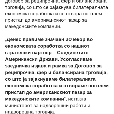
договор за реципрочна, фер и балансирана
трговија, со што се зајакнува билатералната
економска соработка и се отвора поголем
пристап до американскиот пазар за
македонските компании.
„
Денес правиме значаен исчекор во
економската соработка со нашиот
стратешки партнер – Соединетите
Американски Држави. Усогласивме
заедничка изјава и рамка за Договор за
реципрочна, фер и балансирана трговија,
со што ја зајакнуваме билатералната
економска соработка и отвораме поголем
пристап до американскиот пазар за
“, истакна
македонските компании
министерот за надворешни работи и
надворешна трговија.