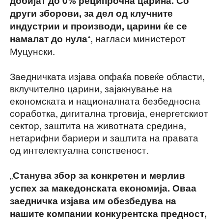
добијат до 0% реципрочна царина. Со
други зборови, за дел од клучните
индустрии и производи, царини ќе се
“, нагласи министерот
намалат до нула
Муцунски.
Заедничката изјава опфаќа повеќе области,
вклучително царини, зајакнување на
економската и националната безбедносна
соработка, дигитална трговија, енергетскиот
сектор, заштита на животната средина,
нетарифни бариери и заштита на правата
од интелектуална сопственост.
„
Станува збор за конкретен и мерлив
успех за македонската економија. Оваа
заедничка изјава им обезбедува на
нашите компании конкурентска предност,