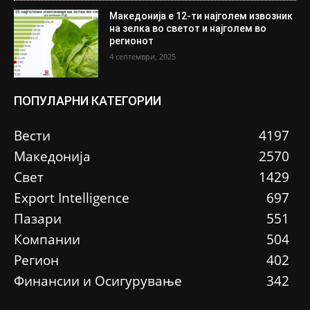
Македонија е 12-ти најголем извозник
на зелка во светот и најголем во
регионот
4 септември, 2025
ПОПУЛАРНИ КАТЕГОРИИ
Вести
4197
Македонија
2570
Свет
1429
Еxport Intelligence
697
Пазари
551
Компании
504
Регион
402
Финансии и Осигурување
342