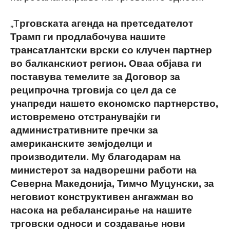
„Т
рговската агенда на претседателот
Трамп ги продлабочува нашите
трансатлантски врски со клучен партнер
во балканскиот регион. Оваа објава ги
поставува темелите за Договор за
реципрочна трговија со цел да се
унапреди нашето економско партнерство,
истовремено отстранувајќи ги
административните пречки за
американските земјоделци и
производители. Му благодарам на
министерот за надворешни работи на
Северна Македонија, Тимчо Муцунски, за
неговиот конструктивен ангажман во
насока на ребалансирање на нашите
трговски односи и создавање нови