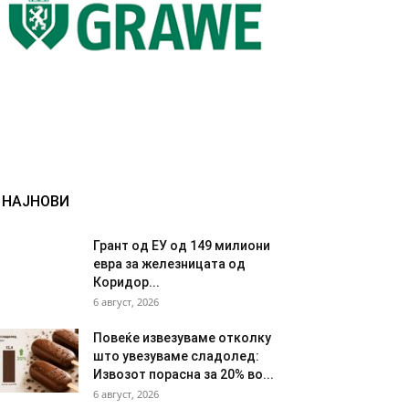
НАЈНОВИ
Грант од ЕУ од 149 милиони
евра за железницата од
Коридор...
6 август, 2026
Повеќе извезуваме отколку
што увезуваме сладолед:
Извозот порасна за 20% во...
6 август, 2026