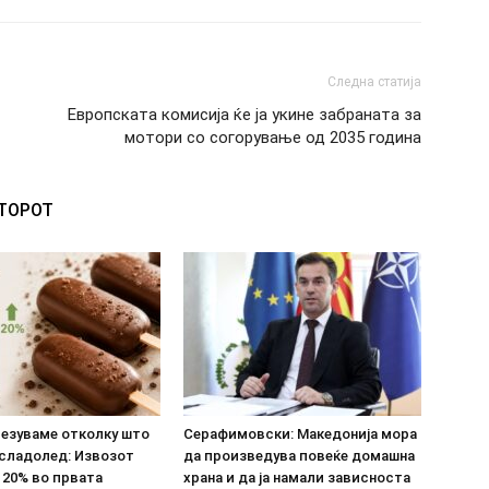
Следна статија
Европската комисија ќе ја укине забраната за
мотори со согорување од 2035 годинa
ВТОРОТ
везуваме отколку што
Серафимовски: Македонија мора
 сладолед: Извозот
да произведува повеќе домашна
 20% во првата
храна и да ја намали зависноста