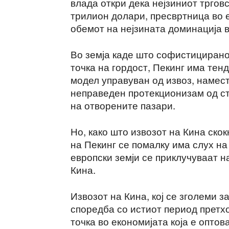
влада откри дека нејзиниот тргов
трилион долари, пресвртница во е
обемот на нејзината доминација 
Во земја каде што софистицирано
точка на гордост, Пекинг има тенд
модел управуван од извоз, намест
неправеден протекционизам од ст
на отворените пазари.
Но, како што извозот на Кина ско
на Пекинг се помалку има слух на
европски земји се приклучуваат н
Кина.
Извозот на Кина, кој се зголеми з
споредба со истиот период претхо
точка во економијата која е опто