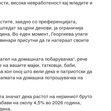
сти, висока невработеност кај младите и
тите, заедно со преференцијата,
штедат за црни денови, ја ограничија
ина. Во еден момент, Георгиева упати
овинари присутни да ги натераат своите
гател на домашната побарувачка“, рече
 на вашите мајки, татковци, баби,
в кон оној што вели дека е патриотски да
стапката на домашна потрошувачка на
а значат дека растот на нејзиниот бруто
бави на околу 4,5% во 2026 година,
дина.