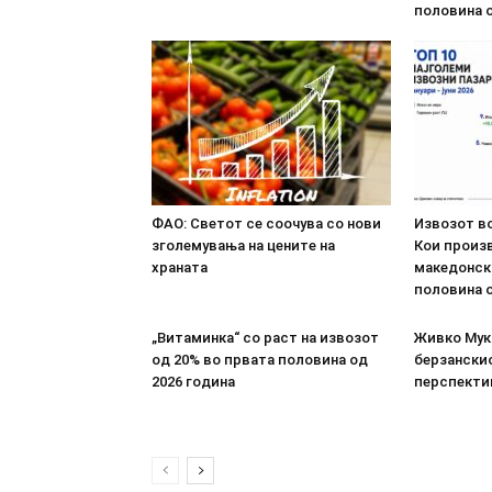
половина о
ФАО: Светот се соочува со нови
Извозот во
зголемувања на цените на
Кои произв
храната
македонск
половина о
„Витаминка“ со раст на извозот
Живко Мука
од 20% во првата половина од
берзанскио
2026 година
перспекти