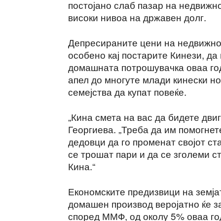
постојано слаб пазар на недвижно
високи нивоа на државен долг.
Депресираните цени на недвижнос
особено кај постарите Кинези, да 
домашната потрошувачка оваа год
апел до многуте млади кинески н
семејства да купат повеќе.
„Кина смета на вас да бидете дви
Георгиева. „Треба да им помогнете
дедовци да го променат својот ста
се трошат пари и да се зголеми 
Кина.“
Економските предизвици на земјат
домашен производ веројатно ќе за
според ММФ, од околу 5% оваа го