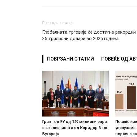
Претходна статија
Глобалната трговија ќе достигне рекордни
35 трилиони долари во 2025 година
ПОВРЗАНИ СТАТИИ
ПОВЕЌЕ ОД А
Грант од ЕУ од 149 милиони евра
Повеќе из
за железницата од Коридор 8 кон
увезуваме
Бугарија
порасна за