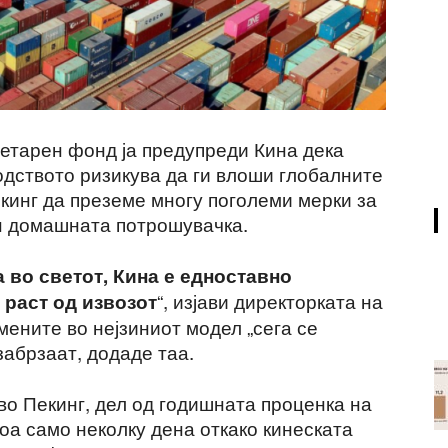
тарен фонд ја предупреди Кина дека
одството ризикува да ги влоши глобалните
Пекинг да преземе многу поголеми мерки за
он домашната потрошувачка.
 во светот, Кина е едноставно
“, изјави директорката на
 раст од извозот
ените во нејзиниот модел „сега се
забрзаат, додаде таа.
во Пекинг, дел од годишната проценка на
оа само неколку дена откако кинеската