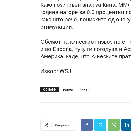
Како позитивен знак за Кина, ММ
година нагоре за 0,3 процентни п
како што рече, пониските од очек
стимулации.
Обемот на кинескиот извоз не е п
и во Европа, туку ги погодува и А
Америка, каде што кинеските прат
Извор: WSJ
ОЗНАКИ
извоз
Кина
Сподели