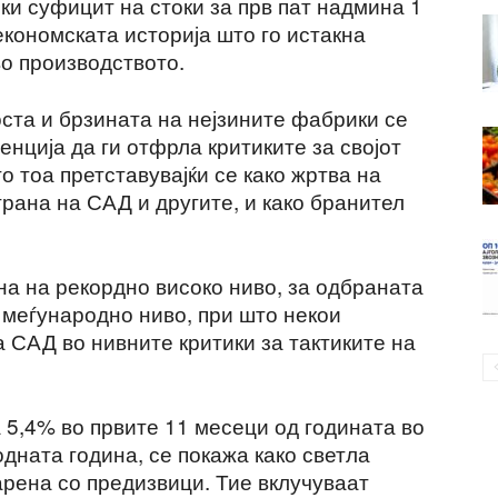
ски суфицит на стоки за прв пат надмина 1
кономската историја што го истакна
во производството.
ста и брзината на нејзините фабрики се
енција да ги отфрла критиките за својот
о тоа претставувајќи се како жртва на
рана на САД и другите, и како бранител
кна на рекордно високо ниво, за одбраната
 меѓународно ниво, при што некои
а САД во нивните критики за тактиките на
а 5,4% во првите 11 месеци од годината во
дната година, се покажа како светла
варена со предизвици. Тие вклучуваат