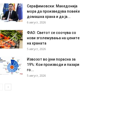
Серафимовски: Македонија
мора да произведува повеќе
домашна храна и да ја...
6 август, 2026
ФАО: Светот се соочува со
нови зголемувања на цените
на храната
5 август, 2026
Извозот во јуни порасна за
19%: Кои производи и пазари
го...
5 август, 2026