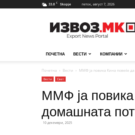
C
33.8
петок, август 7, 2026
Skopje
ИзвозМК
ПОЧЕТНА
ВЕСТИ
КОМПАНИИ
Почетна
Вести
ММФ ја повика Кина повеќе да 
Вести
Свет
ММФ ја повика
домашната потр
10 декември, 2025