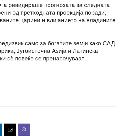
Ф ја ревидираше прогнозата за следната
оени од претходната проекција поради,
уваните царини и влијанието на владините
редизвик само за богатите земји како САД
фрика, Југоисточна Азија и Латинска
ки сè повеќе се пренасочуваат.