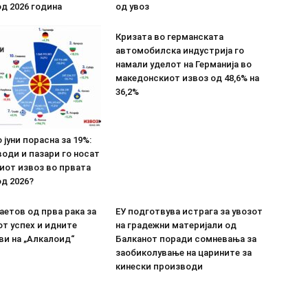
д 2026 година
од увоз
Кризата во германската
автомобилска индустрија го
намали уделот на Германија во
македонскиот извоз од 48,6% на
36,2%
 јуни порасна за 19%:
оди и пазари го носат
иот извоз во првата
д 2026?
етов од прва рака за
ЕУ подготвува истрага за увозот
т успех и идните
на градежни материјали од
ви на „Алкалоид“
Балканот поради сомневања за
заобиколување на царините за
кинески производи