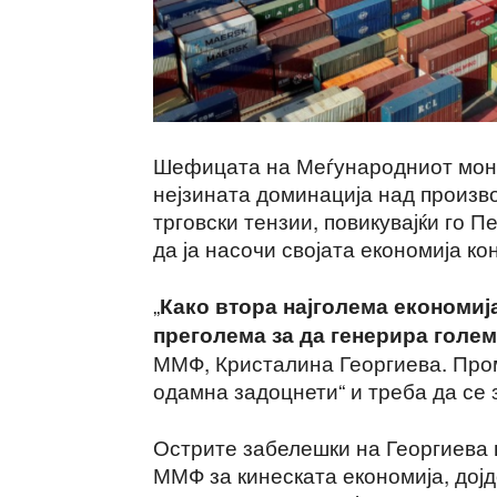
Шефицата на Меѓународниот моне
нејзината доминација над произв
трговски тензии, повикувајќи го 
да ја насочи својата економија к
„
Како втора најголема економија
преголема за да генерира голем
ММФ, Кристалина Георгиева. Пром
одамна задоцнети“ и треба да се 
Острите забелешки на Георгиева 
ММФ за кинеската економија, дојд