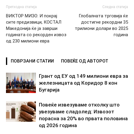
Претходна статија
Следна статија
ВИКТОР МИЗО: И покрај
Глобалната трговија ќе
сите предизвици, КОСТАЛ
достигне рекордни 35
Македонија ќе ја заврши
трилиони долари во 2025
годината со рекорден извоз
година
од 230 милиони евра
ПОВРЗАНИ СТАТИИ
ПОВЕЌЕ ОД АВТОРОТ
Грант од ЕУ од 149 милиони евра за
железницата од Коридор 8 кон
Бугарија
Повеќе извезуваме отколку што
увезуваме сладолед: Извозот
порасна за 20% во првата половина
од 2026 година