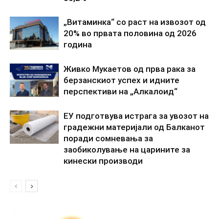
„Витаминка“ со раст на извозот од
20% во првата половина од 2026
година
Живко Мукаетов од прва рака за
берзанскиот успех и идните
перспективи на „Алкалоид“
ЕУ подготвува истрага за увозот на
градежни материјали од Балканот
поради сомневања за
заобиколување на царините за
кинески производи