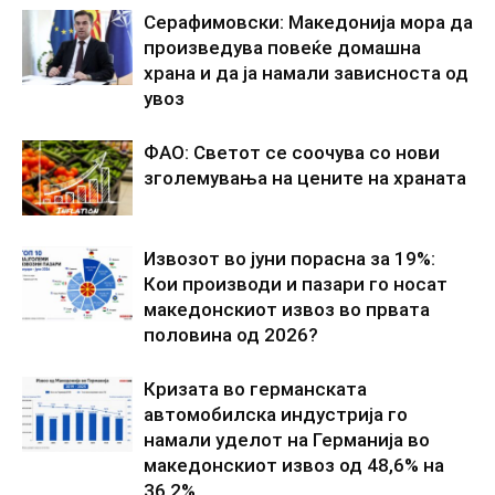
Серафимовски: Македонија мора да
произведува повеќе домашна
храна и да ја намали зависноста од
увоз
ФАО: Светот се соочува со нови
зголемувања на цените на храната
Извозот во јуни порасна за 19%:
Кои производи и пазари го носат
македонскиот извоз во првата
половина од 2026?
Кризата во германската
автомобилска индустрија го
намали уделот на Германија во
македонскиот извоз од 48,6% на
36,2%