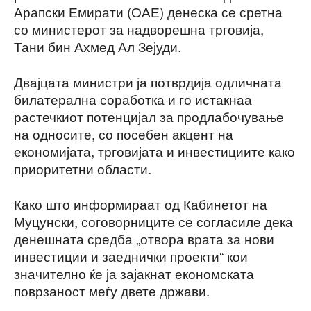
Арапски Емирати (ОАЕ) денеска се сретна
со министерот за надворешна трговија,
Тани бин Ахмед Ал Зејуди.
Двајцата министри ја потврдија одличната
билатерална соработка и го истакнаа
растечкиот потенцијал за продлабочување
на односите, со посебен акцент на
економијата, трговијата и инвестициите како
приоритетни области.
Како што информираат од Кабинетот на
Муцунски, соговорниците се согласиле дека
денешната средба „отвора врата за нови
инвестиции и заеднички проекти“ кои
значително ќе ја зајакнат економската
поврзаност меѓу двете држави.