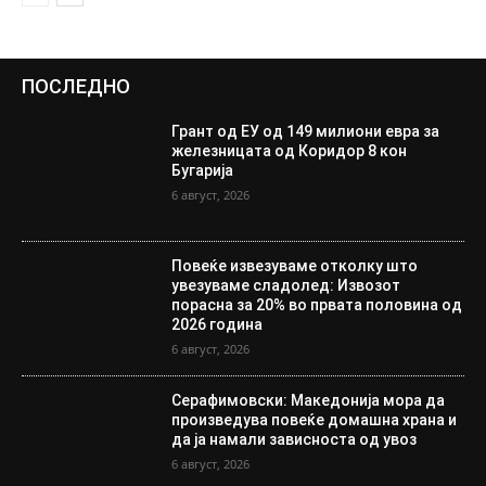
ПОСЛЕДНО
Грант од ЕУ од 149 милиони евра за
железницата од Коридор 8 кон
Бугарија
6 август, 2026
Повеќе извезуваме отколку што
увезуваме сладолед: Извозот
порасна за 20% во првата половина од
2026 година
6 август, 2026
Серафимовски: Македонија мора да
произведува повеќе домашна храна и
да ја намали зависноста од увоз
6 август, 2026