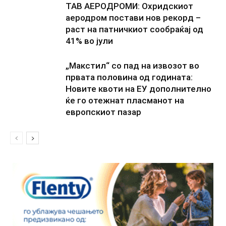
ТАВ АЕРОДРОМИ: Охридскиот
аеродром постави нов рекорд –
раст на патничкиот сообраќај од
41% во јули
„Макстил“ со пад на извозот во
првата половина од годината:
Новите квоти на ЕУ дополнително
ќе го отежнат пласманот на
европскиот пазар