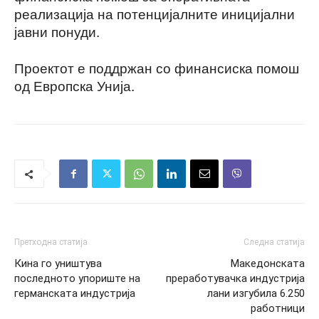
реализација на потенцијалните иницијални
јавни понуди.
Проектот е поддржан со финансиска помош
од Европска Унија.
Претходна статија
Следна статија
Кина го уништува
Македонската
последното упориште на
преработувачка индустрија
германската индустрија
лани изгубила 6.250
работници