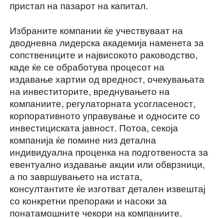
пристап на пазарот на капитал.
Избраните компании ќе учествуваат на
дводневна лидерска академија наменета за
сопствениците и највисокото раководство,
каде ќе се обработува процесот на
издавање хартии од вредност, очекувањата
на инвеститорите, вреднувањето на
компаниите, регулаторната усогласеност,
корпоративното управување и односите со
инвестициската јавност. Потоа, секоја
компанија ќе помине низ детална
индивидуална проценка на подготвеноста за
евентуално издавање акции или обврзници,
а по завршувањето на истата,
консултантите ќе изготват детален извештај
со конкретни препораки и насоки за
понатамошните чекори на компаниите.