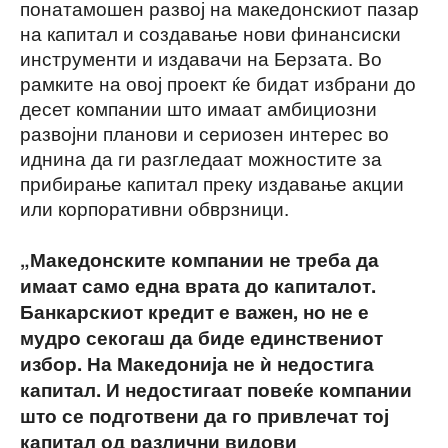
понатамошен развој на македонскиот пазар
на капитал и создавање нови финансиски
инструменти и издавачи на Берзата. Во
рамките на овој проект ќе бидат избрани до
десет компании што имаат амбициозни
развојни планови и сериозен интерес во
иднина да ги разгледаат можностите за
прибирање капитал преку издавање акции
или корпоративни обврзници.
„Македонските компании не треба да
имаат само една врата до капиталот.
Банкарскиот кредит е важен, но не е
мудро секогаш да биде единствениот
избор. На Македонија не ѝ недостига
капитал. И недостигаат повеќе компании
што се подготвени да го привлечат тој
капитал од различни видови