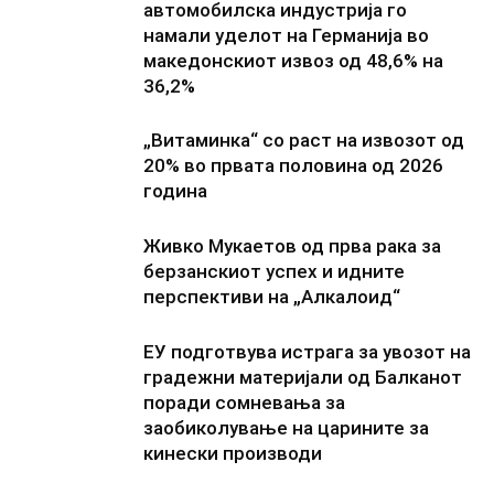
автомобилска индустрија го
намали уделот на Германија во
македонскиот извоз од 48,6% на
36,2%
„Витаминка“ со раст на извозот од
20% во првата половина од 2026
година
Живко Мукаетов од прва рака за
берзанскиот успех и идните
перспективи на „Алкалоид“
ЕУ подготвува истрага за увозот на
градежни материјали од Балканот
поради сомневања за
заобиколување на царините за
кинески производи