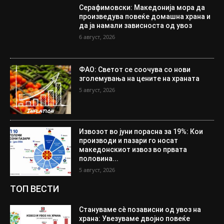
Серафимовски: Македонија мора да
произведува повеќе домашна храна и
да ја намали зависноста од увоз
6 август, 2026
ФАО: Светот се соочува со нови
зголемувања на цените на храната
5 август, 2026
Извозот во јуни порасна за 19%: Кои
производи и пазари го носат
македонскиот извоз во првата
половина...
5 август, 2026
ТОП ВЕСТИ
Стануваме сè позависни од увоз на
храна: Увезуваме двојно повеќе