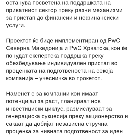
останува посветена на поддршката на
приватниот сектор преку разни механизми
за пристап до финансии и нефинансиски
услуги.
Проектот ќе биде имплементиран од PwC
Северна Македонија и PwC Хрватска, кои ќе
понудат експертска поддршка преку
обезбедување индивидуален пристап во
проценката на подготвеноста на секоја
компанија – учесничка во прокетот.
Наменет е за компании кои имаат
потенцијал за раст, планираат нов
инвестициски циклус, размислуваат за
генерациска сукцесија преку акционерство и
сакаат да добијат независна стручна
проценка за нивната подготвеност за иден