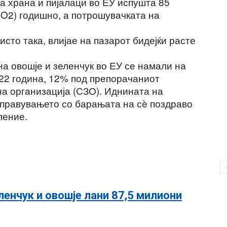
а храна и пијалаци во ЕУ испушта 85
CO2) годишно, а потрошувачката на
исто така, влијае на пазарот бидејќи расте
а овошје и зеленчук во ЕУ се намали на
022 година, 12% под препорачаниот
а организација (СЗО). Иднината на
справувањето со барањата на сè поздраво
ление.
ленчук и овошје лани 87,5 милиони