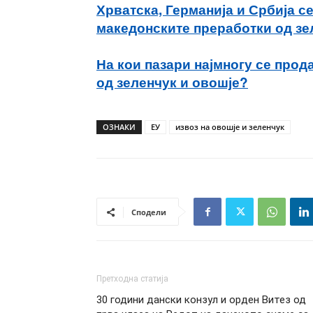
Хрватска, Германија и Србија се
македонските преработки од зе
На кои пазари најмногу се прод
од зеленчук и овошје?
ОЗНАКИ
ЕУ
извоз на овошје и зеленчук
Сподели
Претходна статија
30 години дански конзул и орден Витез од