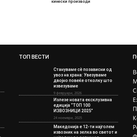
кинески производи
ТОП ВЕСТИ
П
Стануваме сè позависни од
В
увоз на храна: Увезуваме
М
двојно повеќе отколку што
извезуваме
С
9 февруари, 2026
Е
Излезе новата ексклузивна
едиција “ТОП 100
П
ИЗВОЗНИЦИ 2025”
К
24 ноември, 2025
Р
Македонија е 12-ти најголем
извозник на зелка во светот и
Ф