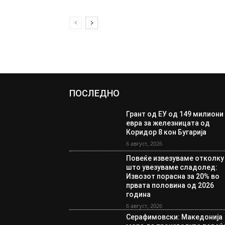
ПОСЛЕДНО
Грант од ЕУ од 149 милиони
евра за железницата од
Коридор 8 кон Бугарија
6 август, 2026
Повеќе извезуваме отколку
што увезуваме сладолед:
Извозот порасна за 20% во
првата половина од 2026
година
6 август, 2026
Серафимовски: Македонија