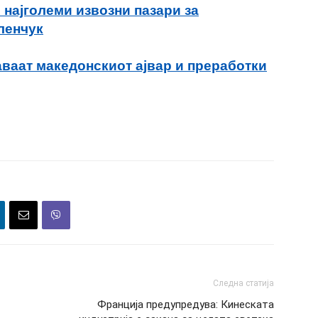
 најголеми извозни пазари за
ленчук
аваат македонскиот ајвар и преработки
Следна статија
Франција предупредува: Кинеската