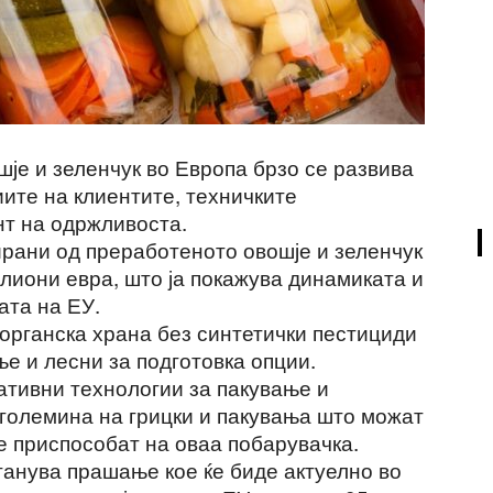
је и зеленчук во Европа брзо се развива
ите на клиентите, техничките
т на одржливоста.
ирани од преработеното овошје и зеленчук
илиони евра, што ја покажува динамиката и
ата на ЕУ.
органска храна без синтетички пестициди
ње и лесни за подготовка опции.
тивни технологии за пакување и
 големина на грицки и пакувања што можат
се приспособат на оваа побарувачка.
танува прашање кое ќе биде актуелно во