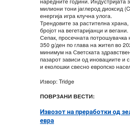
наредните години. Индустријата з
милиони тони јаглерод диоксид (
енергија игра клучна улога.
Трендовите за растителна храна, 
бројот на вегетаријанци и вегани.
Сепак, просечната потрошувачка н
350 g/ден по глава на жител во 2
минимум на Светската здравствен
пазарот зависи од иновациите и 
и еколошки свесно европско насе
Извор: Tridge
ПОВРЗАНИ ВЕСТИ:
Извозот на преработки од зе
евра