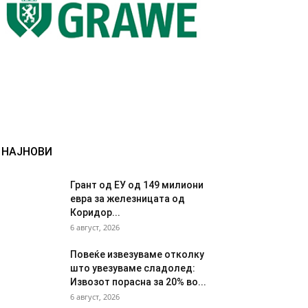
НАЈНОВИ
Грант од ЕУ од 149 милиони
евра за железницата од
Коридор...
6 август, 2026
Повеќе извезуваме отколку
што увезуваме сладолед:
Извозот порасна за 20% во...
6 август, 2026