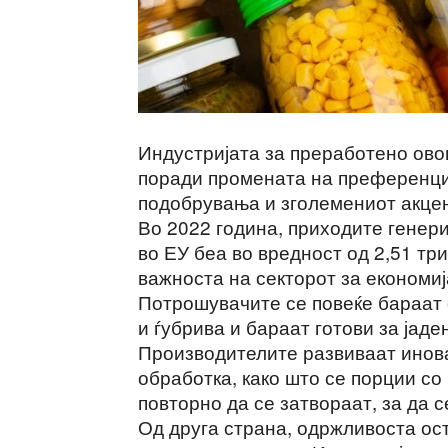
Индустријата за преработено овош
поради промената на преференци
подобрувања и зголемениот акцен
Во 2022 година, приходите генер
во ЕУ беа во вредност од 2,51 тр
важноста на секторот за економиј
Потрошувачите се повеќе бараат 
и ѓубрива и бараат готови за јаде
Производителите развиваат инова
обработка, како што се порции со
повторно да се затвораат, за да 
Од друга страна, одржливоста ос