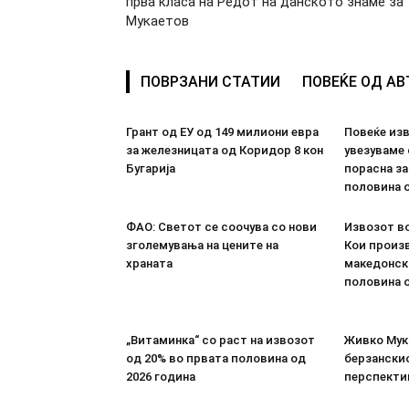
прва класа на Редот на данското знаме за
Мукаетов
ПОВРЗАНИ СТАТИИ
ПОВЕЌЕ ОД А
Грант од ЕУ од 149 милиони евра
Повеќе из
за железницата од Коридор 8 кон
увезуваме
Бугарија
порасна за
половина о
ФАО: Светот се соочува со нови
Извозот во
зголемувања на цените на
Кои произв
храната
македонск
половина о
„Витаминка“ со раст на извозот
Живко Мука
од 20% во првата половина од
берзанскио
2026 година
перспекти