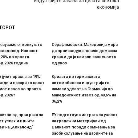
индустрија е закана за целата светска
економија
ВТОРОТ
везуваме отколку што
Серафимовски: Македонија мора
 сладолед: Извозот
да произведува повеќе домашна
 20% во првата
храна и да ја намали зависноста
д 2026 година
од увоз
 јуни порасна за 19%:
Кризата во германската
оди и пазари го носат
автомобилска индустрија го
иот извоз во првата
намали уделот на Германија во
д 2026?
македонскиот извоз од 48,6% на
36,2%
етов од прва рака за
ЕУ подготвува истрага за увозот
т успех и идните
на градежни материјали од
ви на „Алкалоид“
Балканот поради сомневања за
заобиколување на царините за