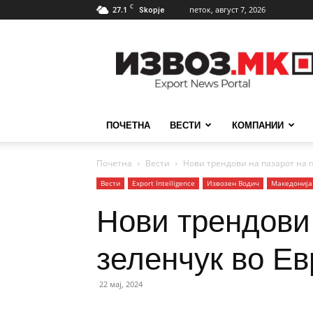
C
27.1
петок, август 7, 2026
Skopje
ИзвозМК
ПОЧЕТНА
ВЕСТИ
КОМПАНИИ
Почетна
Вести
Нови трендови на пазарот на 
Вести
Еxport Intelligence
Извозен Водич
Македонија
Нови трендови 
зеленчук во Е
22 мај, 2024