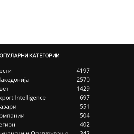
ОПУЛАРНИ КАТЕГОРИИ
ести
4197
акедонија
2570
вет
1429
xport Intelligence
697
азари
551
омпании
504
егион
402
инансии и Осигурување
342