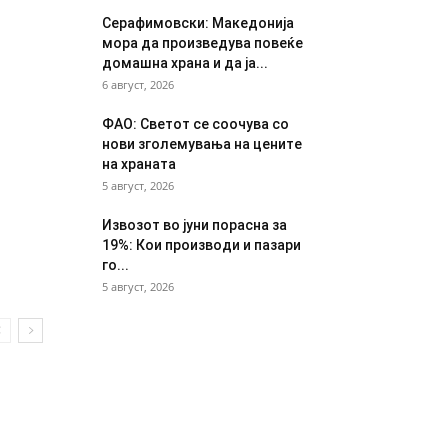
Серафимовски: Македонија
мора да произведува повеќе
домашна храна и да ја...
6 август, 2026
ФАО: Светот се соочува со
нови зголемувања на цените
на храната
5 август, 2026
Извозот во јуни порасна за
19%: Кои производи и пазари
го...
5 август, 2026