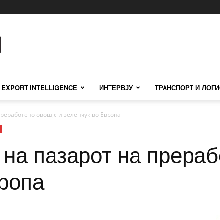
EXPORT INTELLIGENCE
ИНТЕРВЈУ
ТРАНСПОРТ И ЛОГИ
преработено овошје и зеленчук во Европа
на пазарот на прераб
вропа