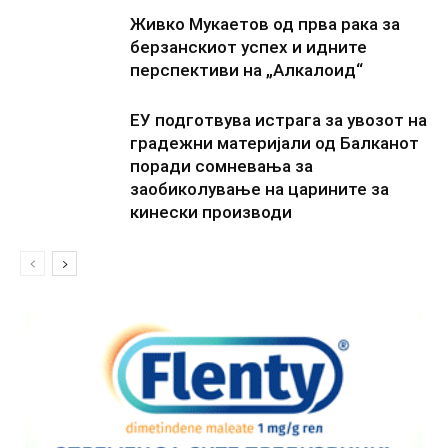
Живко Мукаетов од прва рака за
берзанскиот успех и идните
перспективи на „Алкалоид“
ЕУ подготвува истрага за увозот на
градежни материјали од Балканот
поради сомневања за
заобиколување на царините за
кинески производи