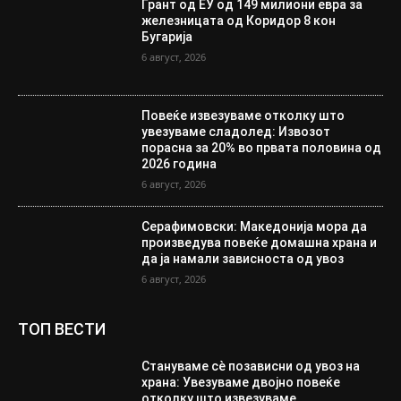
Грант од ЕУ од 149 милиони евра за
железницата од Коридор 8 кон
Бугарија
6 август, 2026
Повеќе извезуваме отколку што
увезуваме сладолед: Извозот
порасна за 20% во првата половина од
2026 година
6 август, 2026
Серафимовски: Македонија мора да
произведува повеќе домашна храна и
да ја намали зависноста од увоз
6 август, 2026
ТОП ВЕСТИ
Стануваме сè позависни од увоз на
храна: Увезуваме двојно повеќе
отколку што извезуваме