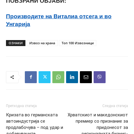
ПОВЗРАНИ ОБЈАВИ:
Производите на Виталиа отсега и во
Унгарија
ОЗНАКИ
Извоз на храна
Топ 100 Извозници
Претходна статија
Следна статија
Кризата во германската
Хрватскиот и македонскиот
автоиндустрија се
премиер со признание за
продлабочува – под удар и
придонесот за
добавувачите
регионалната бизнис-