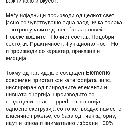
важни како и вкусот.
Меѓу илјадници производи од целиот свет,
јасно се чувствуваше една заедничка порака
– потрошувачите денес бараат повеќе.
Повеќе квалитет. Почист состав. Подобри
состојки. Практичност. Функционалност. Но
и производи со карактер, приказна и
емоција.
Токму од таа идеја е создаден
–
Elements
современ пристап кон категоријата чипс,
инспириран од природните елементи и
нивната енергија. Производите се
создадени со air-popped технологија,
односно екструзија со топол воздух наместо
класично пржење, со база од пченка, ориз,
наут и киноа и внимателно избрани 100%