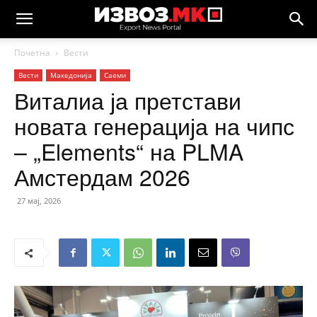
Почетна
Вести
Вести
Македонија
Саеми
Виталиа ја претстави
новата генерација на чипс
– „Elements“ на PLMA
Амстердам 2026
27 мај, 2026