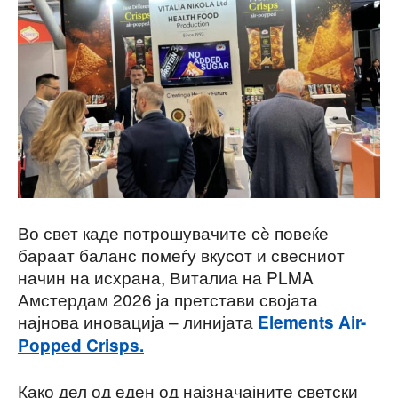
Во свет каде потрошувачите сè повеќе
бараат баланс помеѓу вкусот и свесниот
начин на исхрана, Виталиа на PLMA
Амстердам 2026 ја претстави својата
најнова иновација – линијата
Elements Air-
Popped Crisps.
Како дел од еден од најзначајните светски