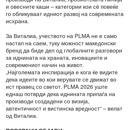
и овесните каши – категории кои сè повеќе
го обликуваат идниот развој на современата
исхрана.
За Виталиа, учеството на PLMA не е само
настап на саем, туку можност македонски
бренд да биде дел од глобалните разговори
за иднината на храната, иновациите и
современиот начин на живот.
„Најголемата инспирација е кога ќе видите
дека идеите во кои верувате се движат во
ист правец со светот. PLMA 2026 уште
еднаш потврди дека иднината припаѓа на
производи создадени со визија,
автентичност и вистинска вредност“ – велат
од Виталиа.