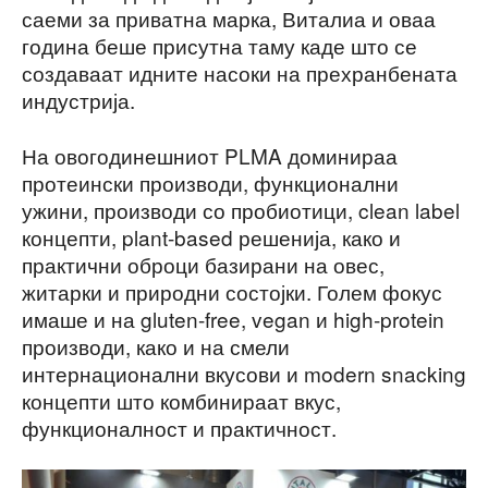
саеми за приватна марка, Виталиа и оваа
година беше присутна таму каде што се
создаваат идните насоки на прехранбената
индустрија.
На овогодинешниот PLMA доминираа
протеински производи, функционални
ужини, производи со пробиотици, clean label
концепти, plant-based решенија, како и
практични оброци базирани на овес,
житарки и природни состојки. Голем фокус
имаше и на gluten-free, vegan и high-protein
производи, како и на смели
интернационални вкусови и modern snacking
концепти што комбинираат вкус,
функционалност и практичност.