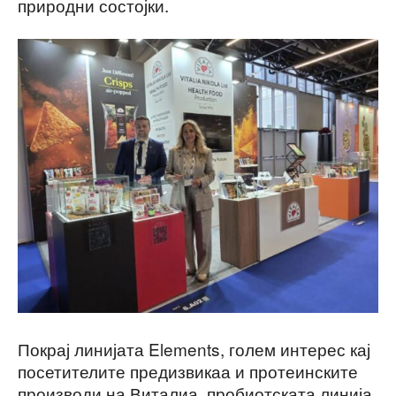
природни состојки.
Покрај линијата Elements, голем интерес кај
посетителите предизвикаа и протеинските
производи на Виталиа, пробиотската линија