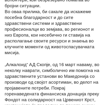
бројни ситуации.
Во оваа прилика, би сакале да искажеме
посебна благодарност и до сите
здравствени системи и здравствени
професионалци во земјава, во регионот и
низ Европа, кои несебично ги ставија на
располагање своите ресурси и знаења во
клучните моменти од животоспасувачката
мисија.
„Алкалоид“ АД Скопје, од 16 март наваму, во
неколку наврати, симболично им помогна на
здравствените установи во Македонија со
производи од својот асортиман, во делот на
пројавените потреби. Покрај
горенаведената финансиска донација преку
Фондот на солидарност на Црвениот Крст,