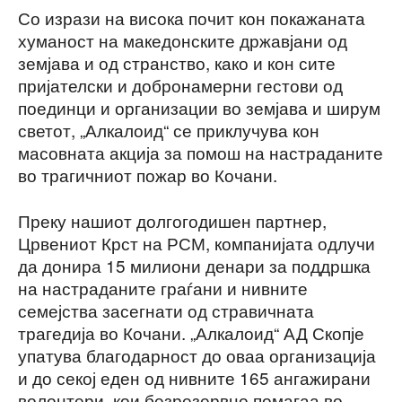
Со изрази на висока почит кон покажаната
хуманост на македонските државјани од
земјава и од странство, како и кон сите
пријателски и добронамерни гестови од
поединци и организации во земјава и ширум
светот, „Алкалоид“ се приклучува кон
масовната акција за помош на настраданите
во трагичниот пожар во Кочани.
Преку нашиот долгогодишен партнер,
Црвениот Крст на РСМ, компанијата одлучи
да донира 15 милиони денари за поддршка
на настраданите граѓани и нивните
семејства засегнати од стравичната
трагедија во Кочани. „Алкалоид“ АД Скопје
упатува благодарност до оваа организација
и до секој еден од нивните 165 ангажирани
волонтери, кои безрезервно помагаа во