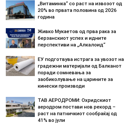
„Витаминка“ со раст на извозот од
20% во првата половина од 2026
година
Живко Мукаетов од прва рака за
берзанскиот успех и идните
перспективи на „Алкалоид“
ЕУ подготвува истрага за увозот на
градежни материјали од Балканот
поради сомневања за
заобиколување на царините за
кинески производи
ТАВ АЕРОДРОМИ: Охридскиот
аеродром постави нов рекорд –
раст на патничкиот сообраќај од
41% во јули