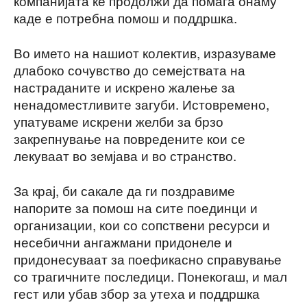
компанијата ќе продолжи да помага онаму
каде е потребна помош и поддршка.
Во името на нашиот колектив, изразуваме
длабоко сочувство до семејствата на
настраданите и искрено жалење за
ненадоместливите загуби. Истовремено,
упатуваме искрени желби за брзо
закрепнување на повредените кои се
лекуваат во земјава и во странство.
За крај, би сакале да ги поздравиме
напорите за помош на сите поединци и
организации, кои со сопствени ресурси и
несебични ангажмани придонеле и
придонесуваат за поефикасно справување
со трагичните последици. Понекогаш, и мал
гест или убав збор за утеха и поддршка