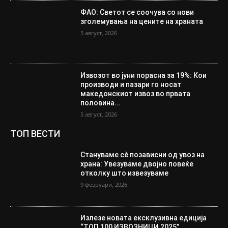
ФАО: Светот се соочува со нови
зголемувања на цените на храната
5 август, 2026
Извозот во јуни порасна за 19%: Кои
производи и пазари го носат
македонскиот извоз во првата
половина...
5 август, 2026
ТОП ВЕСТИ
Стануваме сè позависни од увоз на
храна: Увезуваме двојно повеќе
отколку што извезуваме
9 февруари, 2026
Излезе новата ексклузивна едиција
“ТОП 100 ИЗВОЗНИЦИ 2025”