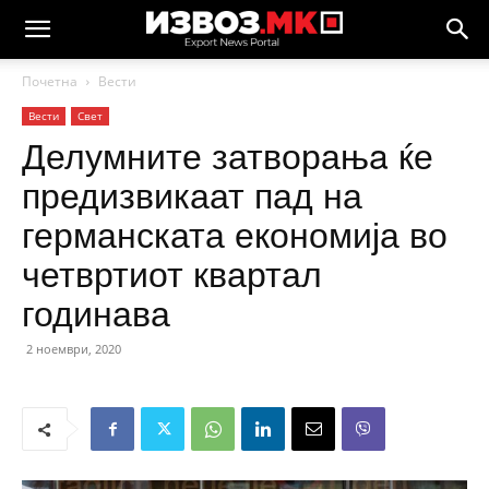
Почетна
Вести
Вести
Свет
Делумните затворањa ќе
предизвикаат пад на
германската економија во
четвртиот квартал
годинава
2 ноември, 2020