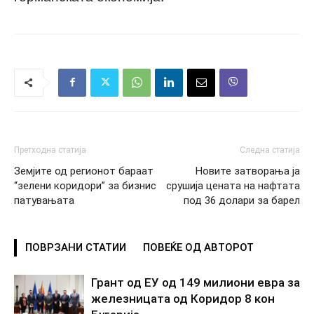
Претходна статија
Следна статија
Земјите од регионот бараат
Новите затворања ја
“зелени коридори” за бизнис
срушија цената на нафтата
патувањата
под 36 долари за барел
ПОВРЗАНИ СТАТИИ
ПОВЕЌЕ ОД АВТОРОТ
Грант од ЕУ од 149 милиони евра за
железницата од Коридор 8 кон