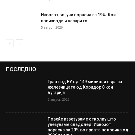
Извозот во јуни порасна за 19%: Кои
производи и пазари го...
5 август, 2026
ПОСЛЕДНО
Грант од ЕУ од 149 милиони евра за
железницата од Коридор 8 кон
Бугарија
6 август, 2026
Повеќе извезуваме отколку што
увезуваме сладолед: Извозот
порасна за 20% во првата половина од