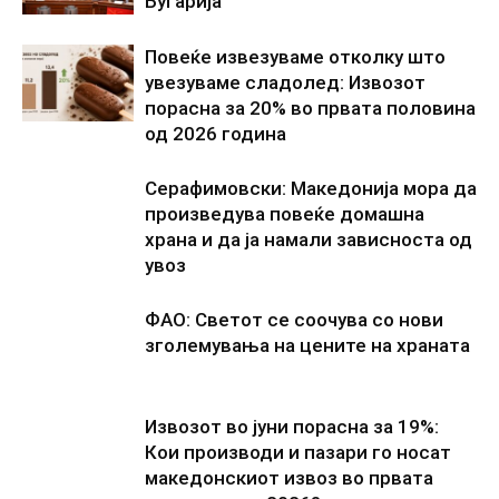
Бугарија
Повеќе извезуваме отколку што
увезуваме сладолед: Извозот
порасна за 20% во првата половина
од 2026 година
Серафимовски: Македонија мора да
произведува повеќе домашна
храна и да ја намали зависноста од
увоз
ФАО: Светот се соочува со нови
зголемувања на цените на храната
Извозот во јуни порасна за 19%:
Кои производи и пазари го носат
македонскиот извоз во првата