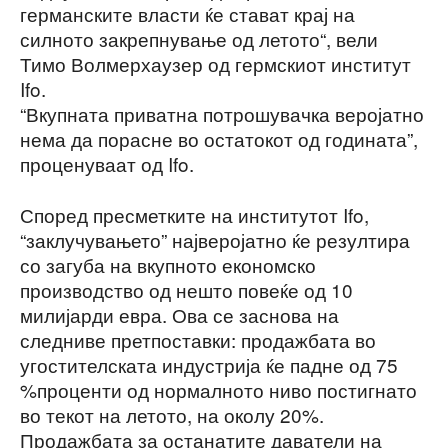
германските власти ќе стават крај на
силното закрепнување од летото“, вели
Тимо Волмерхаузер од гермскиот институт
Ifo.
“Вкупната приватна потрошувачка веројатно
нема да порасне во остатокот од годината”,
проценуваат од Ifo.
Според пресметките на институтот Ifo,
“заклучувањето” најверојатно ќе резултира
со загуба на вкупното економско
производство од нешто повеќе од 10
милијарди евра. Ова се заснова на
следниве претпоставки: продажбата во
угостителската индустрија ќе падне од 75
%проценти од нормалното ниво постигнато
во текот на летото, на околу 20%.
Продажбата за останатите даватели на