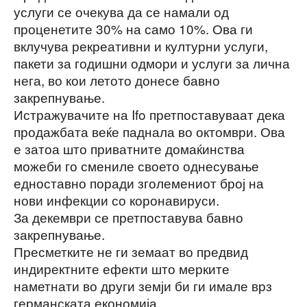
услуги се очекува да се намали од
проценетите 30% на само 10%. Ова ги
вклучува рекреативни и културни услуги,
пакети за годишни одмори и услуги за лична
нега, во кои летото донесе бавно
закрепнување.
Истражувачите на Ifo претпоставуваат дека
продажбата веќе паднала во октомври. Ова
е затоа што приватните домаќинства
можеби го смениле своето однесување
едноставно поради зголемениот број на
нови инфекции со коронавируси.
За декември се претпоставува бавно
закрепнување.
Пресметките не ги земаат во предвид
индиректните ефекти што мерките
наметнати во други земји би ги имале врз
германската економија.