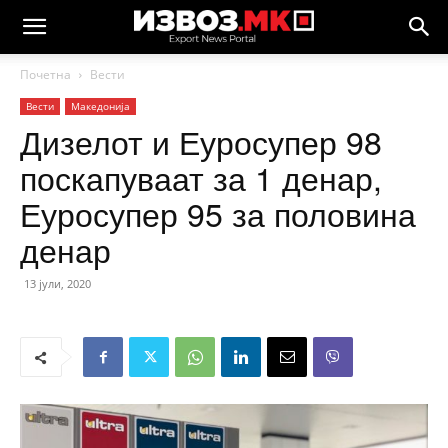
Почетна
Вести
Вести
Македонија
Дизелот и Еуросупер 98
поскапуваат за 1 денар,
Еуросупер 95 за половина
денар
13 јули, 2020