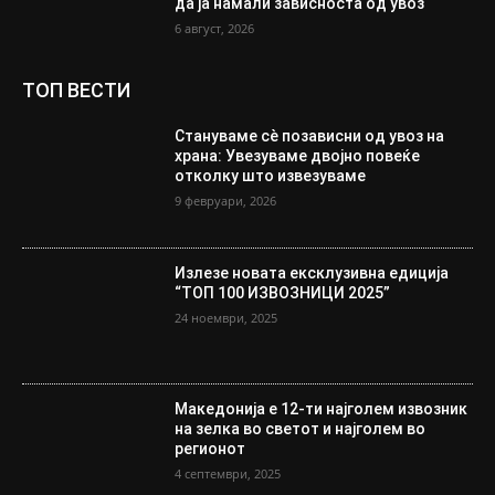
да ја намали зависноста од увоз
6 август, 2026
ТОП ВЕСТИ
Стануваме сè позависни од увоз на
храна: Увезуваме двојно повеќе
отколку што извезуваме
9 февруари, 2026
Излезе новата ексклузивна едиција
“ТОП 100 ИЗВОЗНИЦИ 2025”
24 ноември, 2025
Македонија е 12-ти најголем извозник
на зелка во светот и најголем во
регионот
4 септември, 2025