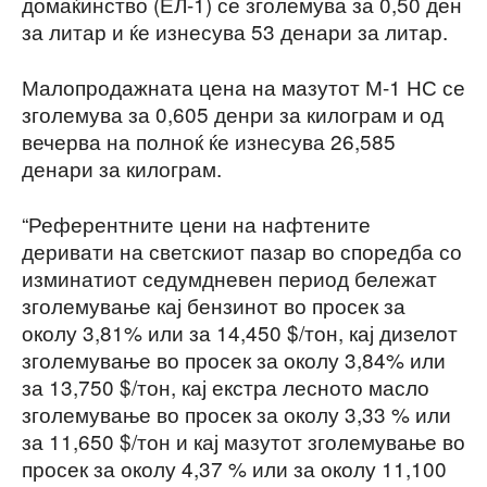
домаќинство (ЕЛ-1) се зголемува за 0,50 ден
за литар и ќе изнесува 53 денари за литар.
Малопродажната цена на мазутот М-1 НС се
зголемува за 0,605 денри за килограм и од
вечерва на полноќ ќе изнесува 26,585
денари за килограм.
“Референтните цени на нафтените
деривати на светскиот пазар во споредба со
изминатиот седумдневен период бележат
зголемување кај бензинот во просек за
околу 3,81% или за 14,450 $/тон, кај дизелот
зголемување во просек за околу 3,84% или
за 13,750 $/тон, кај екстра лесното масло
зголемување во просек за околу 3,33 % или
за 11,650 $/тон и кај мазутот зголемување во
просек за околу 4,37 % или за околу 11,100