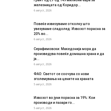
железницата од Коридор...
6 август, 2026
Повеќе извезуваме отколку што
увезуваме сладолед: Извозот порасна за
20% во...
6 август, 2026
Серафимовски: Македонија мора да
произведува повеќе домашна храна и да
ја...
6 август, 2026
ФАО: Светот се соочува со нови
зголемувања на цените на храната
5 август, 2026
Извозот во јуни порасна за 19%: Кои
производи и пазари го...
5 август, 2026