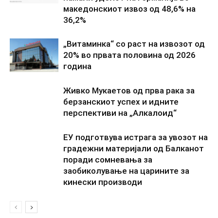
македонскиот извоз од 48,6% на
36,2%
„Витаминка“ со раст на извозот од
20% во првата половина од 2026
година
Живко Мукаетов од прва рака за
берзанскиот успех и идните
перспективи на „Алкалоид“
ЕУ подготвува истрага за увозот на
градежни материјали од Балканот
поради сомневања за
заобиколување на царините за
кинески производи