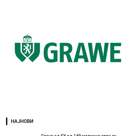
НАЈНОВИ
Грант од ЕУ од 149 милиони евра за