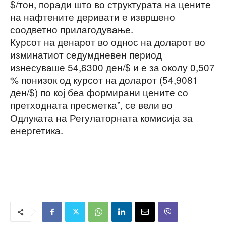
$/тон, поради што во структурата на цените
на нафтените деривати е извршено
соодветно прилагодување.
Курсот на денарот во однос на доларот во
изминатиот седумдневен период
изнесуваше 54,6300 ден/$ и е за околу 0,507
% понизок од курсот на доларот (54,9081
ден/$) по кој беа формирани цените со
претходната пресметка”, се вели во
Одлуката на Регулаторната комисија за
енергетика.