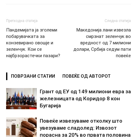
Претходна статија
Следна статија
Пандемијата ја зголеми
Македонија лани извезла
побарувачката за
смрзнат зеленчук во
конзевирано овошје и
вредност од 7 милиони
зеленчук. Кои се
долари, Србија седум пати
најбрзорастечки пазари?
повеќе
ПОВРЗАНИ СТАТИИ
ПОВЕЌЕ ОД АВТОРОТ
Грант од ЕУ од 149 милиони евра за
железницата од Коридор 8 кон
Бугарија
Повеќе извезуваме отколку што
увезуваме сладолед: Извозот
порасна за 20% во првата половина