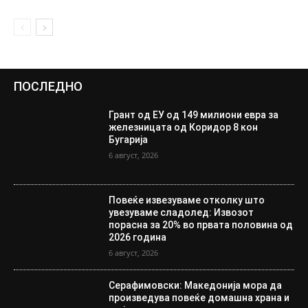
ПОСЛЕДНО
Грант од ЕУ од 149 милиони евра за
железницата од Коридор 8 кон
Бугарија
6 август, 2026
Повеќе извезуваме отколку што
увезуваме сладолед: Извозот
порасна за 20% во првата половина од
2026 година
6 август, 2026
Серафимовски: Македонија мора да
произведува повеќе домашна храна и