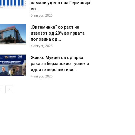
намали уделот на Германија
во...
5 август, 2026
„Витаминка“ со раст на
извозот од 20% во првата
половина од...
4 август, 2026
Живко Мукаетов од прва
рака за берзанскиот успех и
идните перспективи...
4 август, 2026