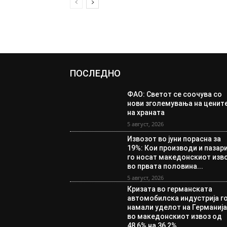
ПОСЛЕДНО
ФАО: Светот се соочува со
нови зголемувања на ценит
на храната
5 август, 2026
Извозот во јуни порасна за
19%: Кои производи и пазар
го носат македонскиот изв
во првата половина...
5 август, 2026
Кризата во германската
автомобилска индустрија г
намали уделот на Германиј
во македонскиот извоз од
48,6% на 36,2%