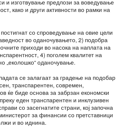
рси и изготвување предлози за воведување
ст, како и други активности во рамки на
 постигнат со спроведување на овие цели
раведност во оданочувањето, 2) подобра
очните приходи во насока на наплата на
нспарентност, 4) поголем квалитет на
ено „еколошко“ оданочување.
адата се залагаат за градење на подобар
сен, транспарентен, современ,
ков ќе биде основа за забрзан економски
е преку еден транспарентен и инклузивен
справи со засегнатите страни, кој започна
министерот за финансии со претставници
олжи и во иднина.