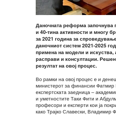
Даночната реформа започнува г
и 40-тина активности и многу б
за 2021 година за спроведување
даночниот систем 2021-2025 го
примена на модели и искуства, 
расправи и консултации. Решени
резултат на овој процес.
Во рамки на овој процес е и ден
министерот за финансии Фатмир 
експертската заедница – академи
и уметностите Таки Фити и Абдул
професори и експерти кои ја пок
како Трајко Славески, Владимир 