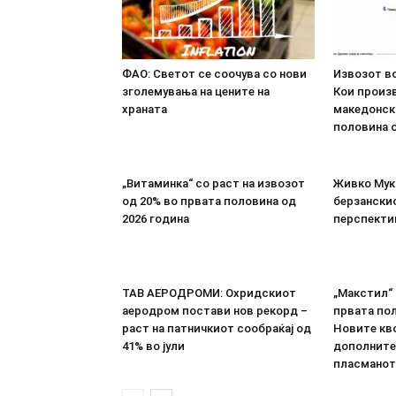
ФАО: Светот се соочува со нови
Извозот во
зголемувања на цените на
Кои произв
храната
македонск
половина о
„Витаминка“ со раст на извозот
Живко Мука
од 20% во првата половина од
берзанскио
2026 година
перспекти
ТАВ АЕРОДРОМИ: Охридскиот
„Макстил“ 
аеродром постави нов рекорд –
првата пол
раст на патничкиот сообраќај од
Новите кво
41% во јули
дополните
пласманот