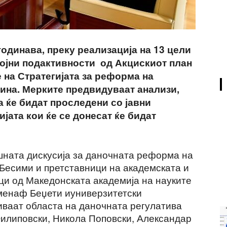
одинава, преку реализација на 13 цели
ројни подактивности од Акцискиот план
 на Стратегијата за реформа на
дина. Мерките предвидуваат анализи,
а ќе бидат проследени со јавни
јата кои ќе се донесат ќе бидат
ешната дискусија за даночната реформа на
Бесими и претставници на академската и
ци од Македонската академија на науките
менаф Беџети иуниверзитетски
риваат областа на даночната регулатива
Филиповски, Никола Поповски, Александар