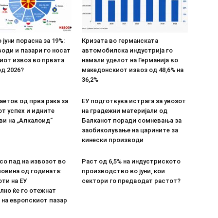
 јуни порасна за 19%:
Кризата во германската
оди и пазари го носат
автомобилска индустрија го
иот извоз во првата
намали уделот на Германија во
д 2026?
македонскиот извоз од 48,6% на
36,2%
етов од прва рака за
ЕУ подготвува истрага за увозот
т успех и идните
на градежни материјали од
ви на „Алкалоид“
Балканот поради сомневања за
заобиколување на царините за
кинески производи
со пад на извозот во
Раст од 6,5% на индустриското
овина од годината:
производство во јуни, кои
ти на ЕУ
сектори го предводат растот?
лно ќе го отежнат
 на европскиот пазар