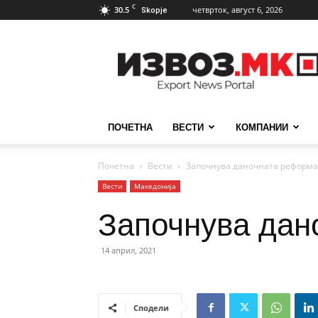
C
30.5
четврток, август 6, 2026
Skopje
ИзвозМК
ПОЧЕТНА
ВЕСТИ
КОМПАНИИ
Почетна
Вести
Започнува даночната реформа
Вести
Македонија
Започнува дан
14 април, 2021
Сподели