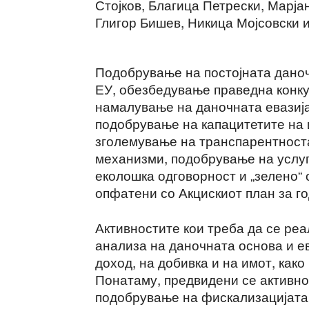
Стојков, Благица Петрески, Марј
Глигор Бишев, Никица Мојсовски и
Подобрување на постојната даноч
ЕУ, обезбедување праведна конку
намалување на даночната евазија
подобрување на капацитетите на 
зголемување на транспарентност
механизми, подобрување на услуг
еколошка одговорност и „зелено“
опфатени со Акцискиот план за г
Активностите кои треба да се реа
анализа на даночната основа и е
доход, на добивка и на имот, как
Понатаму, предвидени се активно
подобрување на фискализацијата