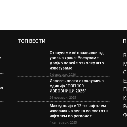
ТОП ВЕСТИ
П
Стануваме сè позависни од
В
е
увоз на храна: Увезуваме
М
двојно повеќе отколку што
извезуваме
С
9 февруари, 2026
Е
Излезе новата ексклузивна
и
едиција “ТОП 100
оз
П
ИЗВОЗНИЦИ 2025”
К
24 ноември, 2025
Р
Македонија е 12-ти најголем
о
извозник на зелка во светот и
Ф
а
најголем во регионот
4 септември, 2025