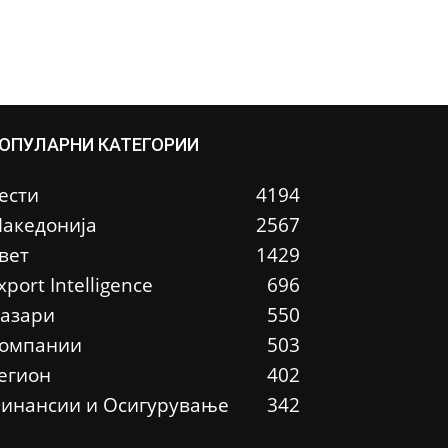
ОПУЛАРНИ КАТЕГОРИИ
ести
4194
акедонија
2567
вет
1429
xport Intelligence
696
азари
550
омпании
503
егион
402
инансии и Осигурување
342