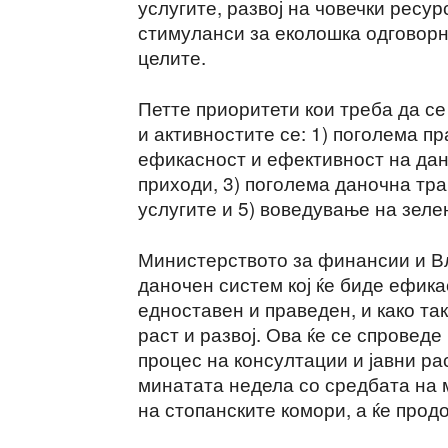
услугите, развој на човечки ресу
стимуланси за еколошка одговорно
целите.
Петте приоритети кои треба да се
и активностите се: 1) поголема п
ефикасност и ефективност на дан
приходи, 3) поголема даночна тра
услугите и 5) воведување на зел
Министерството за финансии и Вл
даночен систем кој ќе биде ефика
едноставен и праведен, и како та
раст и развој. Ова ќе се спровед
процес на консултации и јавни ра
минатата недела со средбата на 
на стопанските комори, а ќе прод