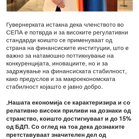
Гувернерката истакна дека членството во
СЕПА е потврда и за високите регулативни
стандарди коишто се применуваат од
страна на финансиските институции, што е
важно за натамошно поттикнување на
конкуренцијата, иновациите, но и за
задржување на финансиската стабилност,
како предуслов и за макроекономската
стабилност којашто е јавно добро.
„
Нашата економија се карактеризира и со
релативно високи приливи на дознаки од
странство, коишто достигнуваат и до 15%
од БДП. Со оглед на тоа дека дознаките
претставуваат значителен дел од