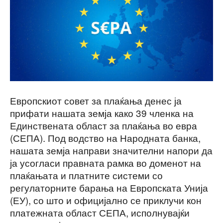
Европскиот совет за плаќања денес ја
прифати нашата земја како 39 членка на
Единствената област за плаќања во евра
(СЕПА). Под водство на Народната банка,
нашата земја направи значителни напори да
ја усогласи правната рамка во доменот на
плаќањата и платните системи со
регулаторните барања на Европската Унија
(ЕУ), со што и официјално се приклучи кон
платежната област СЕПА, исполнувајќи