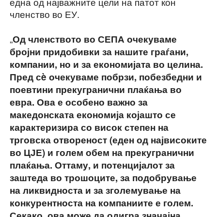
една од најважните цели на патот кон
членство во ЕУ.
„
Од членството во СЕПА очекуваме
бројни придобивки за нашите граѓани,
компании, но и за економијата во целина.
Пред сè очекуваме побрзи, побезбедни и
поевтини прекугранични плаќања во
евра. Ова е особено важно за
македонската економија којашто се
карактеризира со висок степен на
трговска отвореност (еден од највисоките
во ЦЈЕ) и голем обем на прекугранични
плаќања. Оттаму, и потенцијалот за
заштеда во трошоците, за подобрување
на ликвидноста и за зголемување на
конкурентноста на компаниите е голем.
Секако, ова може да одигра значајна