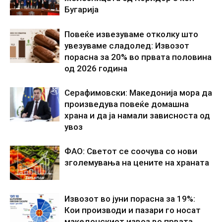
Бугарија
Повеќе извезуваме отколку што
увезуваме сладолед: Извозот
порасна за 20% во првата половина
од 2026 година
Серафимовски: Македонија мора да
произведува повеќе домашна
храна и да ја намали зависноста од
увоз
ФАО: Светот се соочува со нови
зголемувања на цените на храната
Извозот во јуни порасна за 19%:
Кои производи и пазари го носат
македонскиот извоз во првата