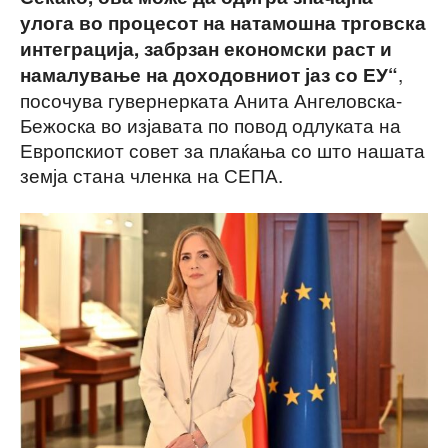
улога во процесот на натамошна трговска
интеграција, забрзан економски раст и
,
намалување на доходовниот јаз со ЕУ“
посочува гувернерката Анита Ангеловска-
Бежоска во изјавата по повод одлуката на
Европскиот совет за плаќања со што нашата
земја стана членка на СЕПА.