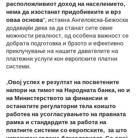
расположливиот доход на населението,
нема да изостанат придобивките и врз
“, истакна Ангеловска-Бежоска
оваа основа
додавајќи дека за да станат сите овие
можности реалност, од особена важност се
добрата подготовка и брзото и ефективно
приклучување на нашите давателите на
платежни услуги кон европските платни
системи.
„
Овој успех е резултат на посветените
напори на тимот на Народната банка, но и
на Министерството за финансии и
останатите регулаторни тела коишто
работеа на усогласувањето на правната
рамка и стандардите за работа на
платните системи со европските, за што
изразувам голема благодарност. Со овој