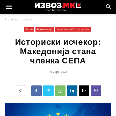
Почетна
Вести
Вести
Македонија
Финансии и Осигурување
Историски исчекор:
Македонија стана
членка СЕПА
6 март, 2025