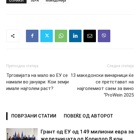
ОЗНАКИ
SEPA
Македонија
Претходна статија
Следна статија
Трговијата на мало во ЕУ се
13 македонски винарници ќе
намали во јануари: Кои земји
се претстават на
имале најголем раст?
најголемиот саем за вино
“ProWein 2025
ПОВРЗАНИ СТАТИИ
ПОВЕЌЕ ОД АВТОРОТ
Грант од ЕУ од 149 милиони евра за
железницата од Коридор 8 кон