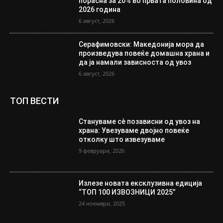
порасна за 20% во првата половина од
2026 година
6 август, 2026
Серафимовски: Македонија мора да
произведува повеќе домашна храна и
да ја намали зависноста од увоз
6 август, 2026
ТОП ВЕСТИ
Стануваме сè позависни од увоз на
храна: Увезуваме двојно повеќе
отколку што извезуваме
9 февруари, 2026
Излезе новата ексклузивна едиција
“ТОП 100 ИЗВОЗНИЦИ 2025”
24 ноември, 2025