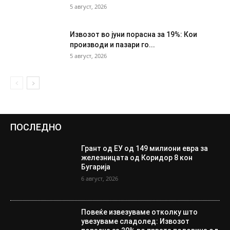
5 август, 2026
Извозот во јуни порасна за 19%: Кои
производи и пазари го...
5 август, 2026
ПОСЛЕДНО
Грант од ЕУ од 149 милиони евра за
железницата од Коридор 8 кон
Бугарија
6 август, 2026
Повеќе извезуваме отколку што
увезуваме сладолед: Извозот