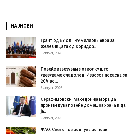
НАЈНОВИ
Грант од ЕУ од 149 милиони евра за
железницата од Коридор...
6 август, 2026
Повеќе извезуваме отколку што
увезуваме сладолед: Извозот порасна за
20% во...
6 август, 2026
Серафимовски: Македонија мора да
произведува повеќе домашна храна и да
ја...
6 август, 2026
ФАО: Светот се соочува со нови