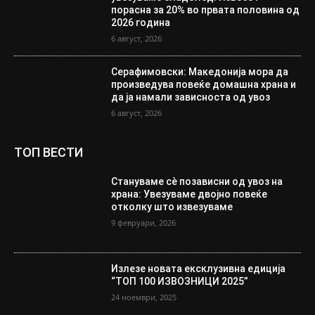
порасна за 20% во првата половина од
2026 година
6 август, 2026
Серафимовски: Македонија мора да
произведува повеќе домашна храна и
да ја намали зависноста од увоз
6 август, 2026
ТОП ВЕСТИ
Стануваме сè позависни од увоз на
храна: Увезуваме двојно повеќе
отколку што извезуваме
9 февруари, 2026
Излезе новата ексклузивна едиција
“ТОП 100 ИЗВОЗНИЦИ 2025”
24 ноември, 2025