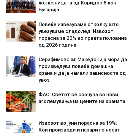
железницата од Коридор 8 кон
Бугарија
Повеќе извезуваме отколку што
увезуваме сладолед: Извозот
порасна за 20% во првата половина
од 2026 година
Серафимовски: Македонија мора да
произведува повеќе домашна
храна и да ја намали зависноста од
увоз
ФАО: Светот се соочува со нови
зголемувања на цените на храната
Извозот во јуни порасна за 19%:
Кои производи и пазари го носат