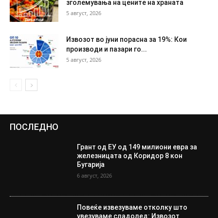
зголемувања на цените на храната
5 август, 2026
Извозот во јуни порасна за 19%: Кои
производи и пазари го...
5 август, 2026
ПОСЛЕДНО
Грант од ЕУ од 149 милиони евра за
железницата од Коридор 8 кон
Бугарија
6 август, 2026
Повеќе извезуваме отколку што
увезуваме сладолед: Извозот