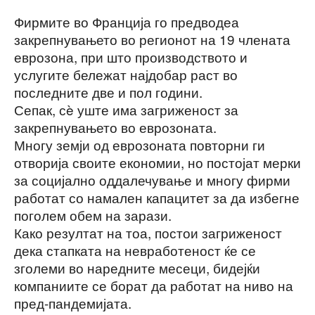
Фирмите во Франција го предводеа
закрепнувањето во регионот на 19 члената
еврозона, при што производството и
услугите бележат најдобар раст во
последните две и пол години.
Сепак, сè уште има загриженост за
закрепнувањето во еврозоната.
Многу земји од еврозоната повторни ги
отворија своите економии, но постојат мерки
за социјално оддалечување и многу фирми
работат со намален капацитет за да избегне
поголем обем на зарази.
Како резултат на тоа, постои загриженост
дека стапката на невработеност ќе се
зголеми во наредните месеци, бидејќи
компаниите се борат да работат на ниво на
пред-пандемијата.