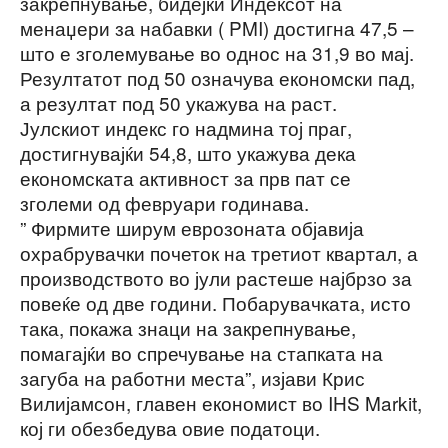
закрепнување, бидејќи Индексот на
менаџери за набавки ( PMI) достигна 47,5 –
што е зголемување во однос на 31,9 во мај.
Резултатот под 50 означува економски пад,
а резултат под 50 укажува на раст.
Јулскиот индекс го надмина тој праг,
достигнувајќи 54,8, што укажува дека
економската активност за прв пат се
зголеми од февруари годинава.
” Фирмите ширум еврозоната објавија
охрабрувачки почеток на третиот квартал, а
производството во јули растеше најбрзо за
повеќе од две години. Побарувачката, исто
така, покажа знаци на закрепнување,
помагајќи во спречување на стапката на
загуба на работни места”, изјави Крис
Вилијамсон, главен економист во IHS Markit,
кој ги обезбедува овие податоци.