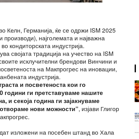
во Келн, Германија, ќе се одржи ISM 2025
 производи), најголемата и најважна
во кондиторската индустрија.
ува својата традиција на учество на ISM
и своите исклучителни брендови Винчини и
посветеноста на Макпрогрес на иновации,
ранбената индустрија.
траста и посветеноста кои го
0 години ги претставуваме нашите
а, и секоја година ги зајакнуваме
, изјави Глигор
 отвораме нови можности”
акпрогрес.
дат изложени на посебен штанд во Хала