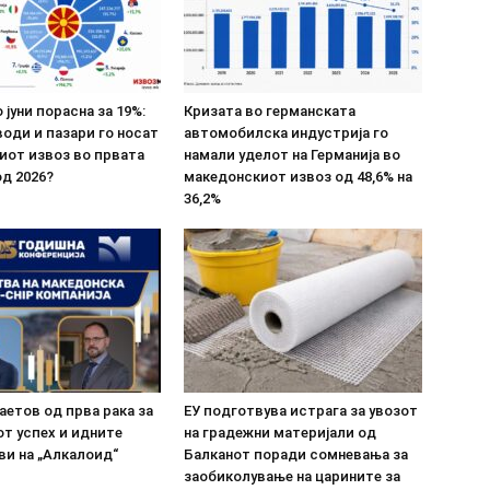
 јуни порасна за 19%:
Кризата во германската
оди и пазари го носат
автомобилска индустрија го
иот извоз во првата
намали уделот на Германија во
д 2026?
македонскиот извоз од 48,6% на
36,2%
етов од прва рака за
ЕУ подготвува истрага за увозот
т успех и идните
на градежни материјали од
ви на „Алкалоид“
Балканот поради сомневања за
заобиколување на царините за