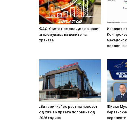
ФАО: Светот се соочува со нови
Извозот во
зголемувања на цените на
Кои произв
храната
македонск
половина о
„Витаминка“ со раст на извозот
Живко Мука
од 20% во првата половина од
берзанскио
2026 година
перспекти