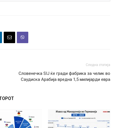
Следна статија
Словенечкa SIJ ќе гради фабрика за челик во
Саудиска Арабија вредна 1,5 милијарди евра
ВТОРОТ