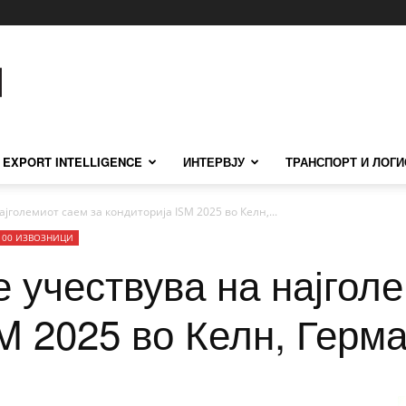
EXPORT INTELLIGENCE
ИНТЕРВЈУ
ТРАНСПОРТ И ЛОГИ
ајголемиот саем за кондиторија ISM 2025 во Келн,...
100 ИЗВОЗНИЦИ
е учествува на најгол
M 2025 во Келн, Герма