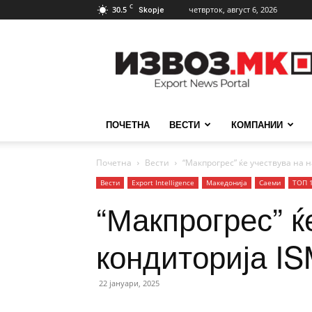
C
30.5
четврток, август 6, 2026
Skopje
ИзвозМК
ПОЧЕТНА
ВЕСТИ
КОМПАНИИ
Почетна
Вести
“Макпрогрес” ќе учествува на н
Вести
Еxport Intelligence
Македонија
Саеми
ТОП 
“Макпрогрес” ќ
кондиторија IS
22 јануари, 2025