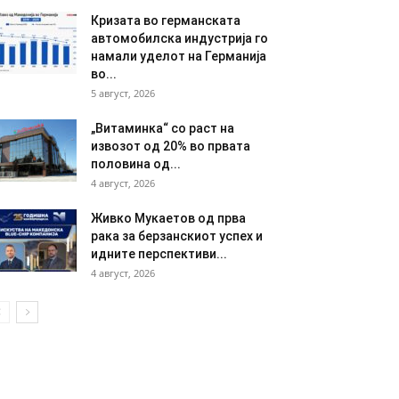
Кризата во германската
автомобилска индустрија го
намали уделот на Германија
во...
5 август, 2026
„Витаминка“ со раст на
извозот од 20% во првата
половина од...
4 август, 2026
Живко Мукаетов од прва
рака за берзанскиот успех и
идните перспективи...
4 август, 2026