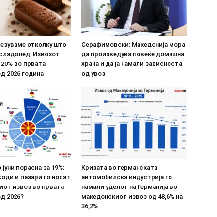
везуваме отколку што
Серафимовски: Македонија мора
 сладолед: Извозот
да произведува повеќе домашна
 20% во првата
храна и да ја намали зависноста
д 2026 година
од увоз
 јуни порасна за 19%:
Кризата во германската
оди и пазари го носат
автомобилска индустрија го
иот извоз во првата
намали уделот на Германија во
д 2026?
македонскиот извоз од 48,6% на
36,2%