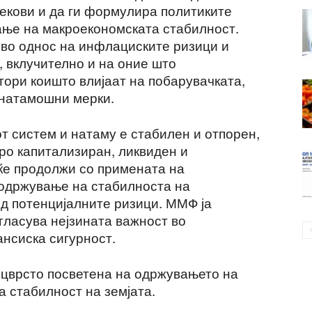
екови и да ги формулира политиките
ање на макроекономската стабилност.
во однос на инфлациските ризици и
 вклучително и на оние што
ори коишто влијаат на побарувачката,
 натамошни мерки.
 систем и натаму е стабилен и отпорен,
ро капитализиран, ликвиден и
ќе продолжи со примената на
 одржување на стабилноста на
д потенцијалните ризици. ММФ ја
агласува нејзината важност во
нсиска сигурност.
е цврсто посветена на одржувањето на
 стабилност на земјата.