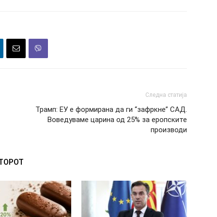
Следна статија
Трамп: ЕУ е формирана да ги “зафркне” САД.
Воведуваме царина од 25% за еропските
производи
ВТОРОТ