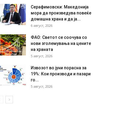
Серафимовски: Македонија
мора да произведува повеќе
домашна храна и да ја...
6 август, 2026
ФАО: Светот се соочува со
нови зголемувања на цените
на храната
5 август, 2026
Извозот во јуни порасна за
19%: Кои производи и пазари
го...
5 август, 2026