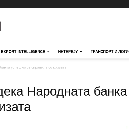
EXPORT INTELLIGENCE
ИНТЕРВЈУ
ТРАНСПОРТ И ЛОГИ
анка успешно се справила со кризата
ека Народната банка
изата