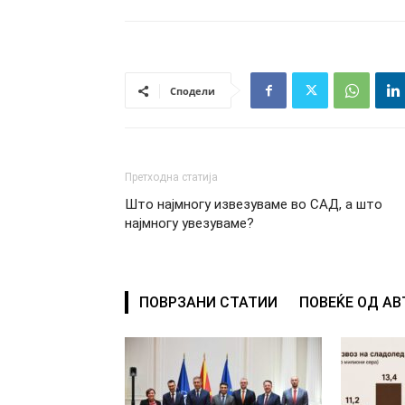
Сподели
Претходна статија
Што најмногу извезуваме во САД, а што
најмногу увезуваме?
ПОВРЗАНИ СТАТИИ
ПОВЕЌЕ ОД А