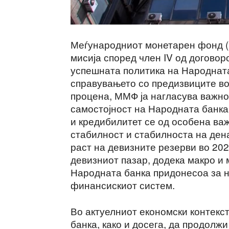
Меѓународниот монетарен фонд (
мисија според член IV од договор
успешната политика на Народната
справувањето со предизвиците во
процена, ММФ ја нагласува важн
самостојност на Народната банка,
и кредибилитет се од особена ва
стабилност и стабилноста на ден
раст на девизните резерви во 202
девизниот пазар, додека макро и
Народната банка придонесоа за 
финансискиот систем.
Во актуелниот економски контекс
банка, како и досега, да продол