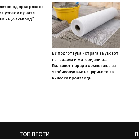
етов од прва рака за
т успех и идните
ви на „Алкалоид“
ЕУ подготвува истрага за увозот
на градежни материјали од
Балканот поради сомневања за
заобиколување на царините за
кинески производи
ТОП ВЕСТИ
П