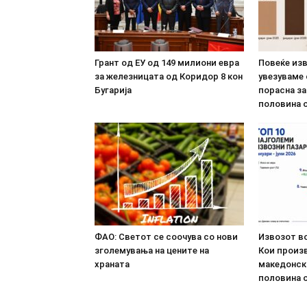
Грант од ЕУ од 149 милиони евра
Повеќе из
за железницата од Коридор 8 кон
увезуваме
Бугарија
порасна за
половина о
ФАО: Светот се соочува со нови
Извозот во
зголемувања на цените на
Кои произв
храната
македонск
половина о