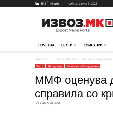
C
35.3
сабота, август 8, 2026
Skopje
ИзвозМК
ПОЧЕТНА
ВЕСТИ
КОМПАНИИ
Почетна
Вести
ММФ оценува дека Народната б
Вести
Македонија
Финансии и Осигурување
ММФ оценува д
справила со кр
26 февруари, 2025