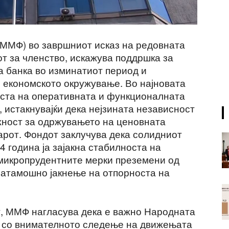
ММФ) во завршниот исказ на редовната
от за членство, искажува поддршка за
 банка во изминатиот период и
 економското окружување. Во најновата
оста на оперативната и функционалната
 истакнувајќи дека нејзината независност
жност за одржувањето на ценовната
арот. Фондот заклучува дека солидниот
4 година ја зајакна стабилноста на
 микропрудентните мерки преземени од
натамошно јакнење на отпорноста на
т, ММФ нагласува дека е важно Народната
жи со внимателното следење на движењата