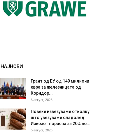
НАЈНОВИ
Грант од ЕУ од 149 милиони
евра за железницата од
Коридор...
6 август, 2026
Повеќе извезуваме отколку
што увезуваме сладолед:
Извозот порасна за 20% во...
6 август, 2026