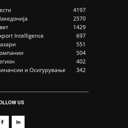
ести
4197
акедонија
2570
вет
1429
xport Intelligence
697
азари
551
омпании
504
егион
402
инансии и Осигурување
342
OLLOW US