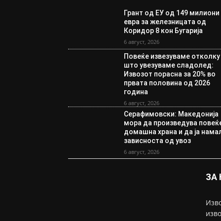
Грант од ЕУ од 149 милиони
евра за железницата од
Коридор 8 кон Бугарија
6 август, 2026
Повеќе извезуваме отколку
што увезуваме сладолед:
Извозот порасна за 20% во
првата половина од 2026
година
6 август, 2026
Серафимовски: Македонија
мора да произведува повеќ
домашна храна и да ја нама
зависноста од увоз
6 август, 2026
ЗА
Изво
изво