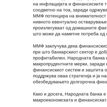
на инфлацијата и финансиските т
соодветно на тоа, заради одржув
ММФ потенцира на внимателност 
нивното евентуално остварување,
произлегуваат од домашните факт
што може да наметне потреба од
ММФ заклучува дека финансискиот
при што банкарскиот сектор е доб
профитабилен. Народната банка 
макропрудентните мерки, заради
финансискиот систем и заштита о
поддржува оваа стратегија и ја н
обезбедувањето долгорочна фина
Како и досега, Народната банка 
макроекономската и финансиската