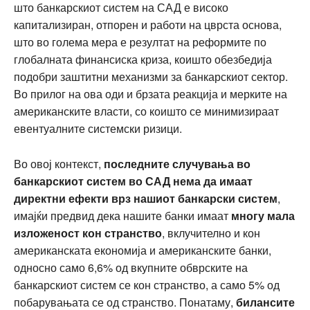
што банкарскиот систем на САД е високо
капитализиран, отпорен и работи на цврста основа,
што во голема мера е резултат на реформите по
глобалната финансиска криза, коишто обезбедија
подобри заштитни механизми за банкарскиот сектор.
Во прилог на ова оди и брзата реакција и мерките на
американските власти, со коишто се минимизираат
евентуалните системски ризици.
Во овој контекст,
последните случувања во
банкарскиот систем во САД нема да имаат
директни ефекти врз нашиот банкарски систем
,
имајќи предвид дека нашите банки имаат
многу мала
изложеност кон странство
, вклучително и кон
американската економија и американските банки,
односно само 6,6% од вкупните обврските на
банкарскиот систем се кон странство, а само 5% од
побарувањата се од странство. Понатаму,
билансите