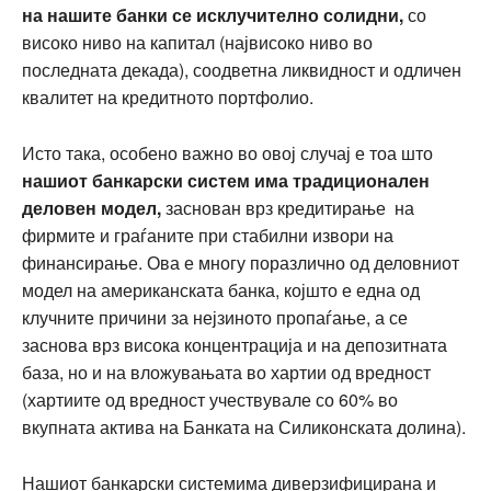
на нашите банки се исклучително солидни,
со
високо ниво на капитал (највисоко ниво во
последната декада), соодветна ликвидност и одличен
квалитет на кредитното портфолио.
Исто така, особено важно во овој случај е тоа што
нашиот банкарски систем има традиционален
деловен модел,
заснован врз кредитирање на
фирмите и граѓаните при стабилни извори на
финансирање. Ова е многу поразлично од деловниот
модел на американската банка, којшто е една од
клучните причини за нејзиното пропаѓање, а се
заснова врз висока концентрација и на депозитната
база, но и на вложувањата во хартии од вредност
(хартиите од вредност учествувале со 60% во
вкупната актива на Банката на Силиконската долина).
Нашиот банкарски системима диверзифицирана и