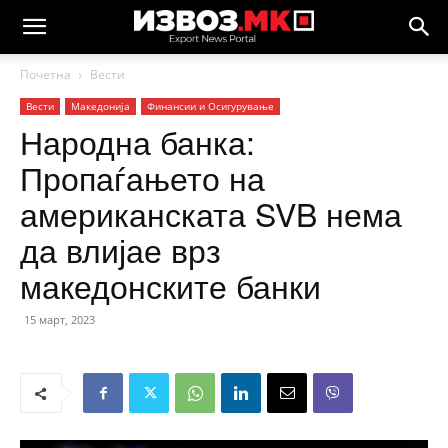
Почетна
Вести
Вести
Македонија
Финансии и Осигурување
Народна банка:
Пропаѓањето на
американската SVB нема
да влијае врз
македонските банки
15 март, 2023