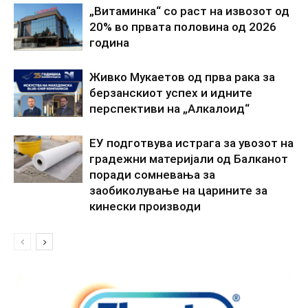
„Витаминка“ со раст на извозот од
20% во првата половина од 2026
година
Живко Мукаетов од прва рака за
берзанскиот успех и идните
перспективи на „Алкалоид“
ЕУ подготвува истрага за увозот на
градежни материјали од Балканот
поради сомневања за
заобиколување на царините за
кинески производи