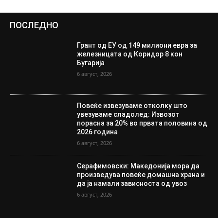
ПОСЛЕДНО
Грант од ЕУ од 149 милиони евра за
железницата од Коридор 8 кон
Бугарија
6 август, 2026
Повеќе извезуваме отколку што
увезуваме сладолед: Извозот
порасна за 20% во првата половина од
2026 година
6 август, 2026
Серафимовски: Македонија мора да
произведува повеќе домашна храна и
да ја намали зависноста од увоз
6 август, 2026