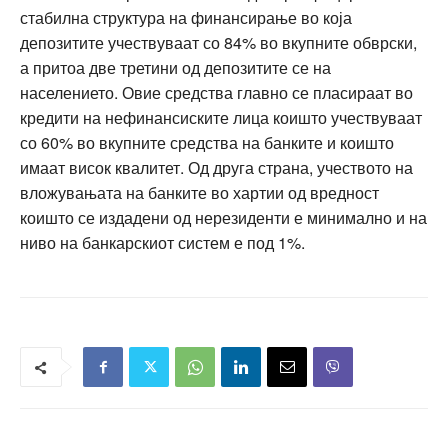
стабилна структура на финансирање во која
депозитите учествуваат со 84% во вкупните обврски,
а притоа две третини од депозитите се на
населението. Овие средства главно се пласираат во
кредити на нефинансиските лица коишто учествуваат
со 60% во вкупните средства на банките и коишто
имаат висок квалитет. Од друга страна, учеството на
вложувањата на банките во хартии од вредност
коишто се издадени од нерезиденти е минимално и на
ниво на банкарскиот систем е под 1%.