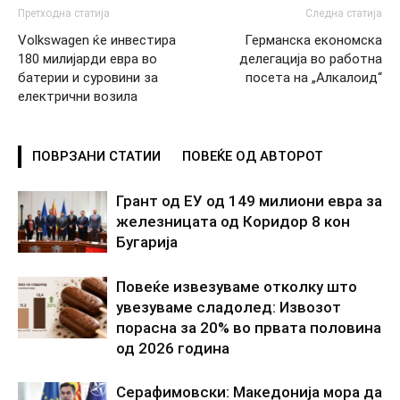
Претходна статија
Следна статија
Volkswagen ќе инвестира
Германска економска
180 милијарди евра во
делегација во работна
батерии и суровини за
посета на „Aлкалоид“
електрични возила
ПОВРЗАНИ СТАТИИ
ПОВЕЌЕ ОД АВТОРОТ
Грант од ЕУ од 149 милиони евра за
железницата од Коридор 8 кон
Бугарија
Повеќе извезуваме отколку што
увезуваме сладолед: Извозот
порасна за 20% во првата половина
од 2026 година
Серафимовски: Македонија мора да