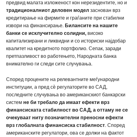
предвид малата изложеност кон нерезидентите, но и
традиционалниот
деловен модел
заснован врз
кредитирање на фирмите и граѓаните при стабилни
извори на финансирање.
Билансите на нашите
банки се исклучително солидни,
високо
капитализирани и ликвидни и со историски најдобар
квалитет на кредитното портфолио. Сепак, заради
претпазливост во работењето, Народната банка
внимателно ги следи сите случувања.
Според процените на релевантните меѓународни
институции, а пред сѐ регулаторите во САД,
последните случувања во американскиот банкарски
систем
не би требало да имаат ефекти врз
финансиската стабилност во САД, а оттаму не се
очекуваат ниту позначителни преносни ефекти
врз глобалната финансиска стабилност
. Според
американските регулатори, ова се должи на фактот