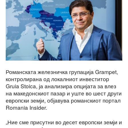
Романската железничка групација Grampet,
контролирана од локалниот инвеститор
Gruia Stoica, ја анализира опцијата за влез
на македонскиот пазар и уште во шест други
европски земји, објавува романскиот портал
Romania Insider.
„Ние сме присутни во десет европски земји и