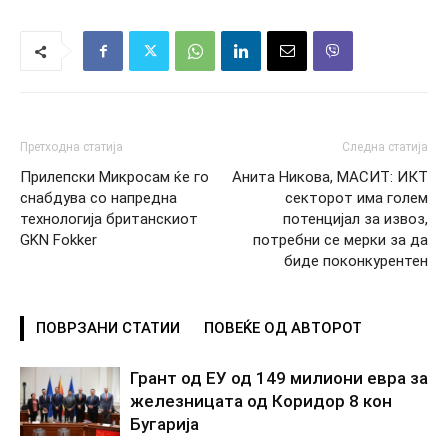
Претходна статија
Следна статија
Прилепски Микросам ќе го
Анита Никова, МАСИТ: ИКТ
снабдува со напредна
секторот има голем
технологија британскиот
потенцијал за извоз,
GKN Fokker
потребни се мерки за да
биде поконкурентен
ПОВРЗАНИ СТАТИИ
ПОВЕЌЕ ОД АВТОРОТ
Грант од ЕУ од 149 милиони евра за
железницата од Коридор 8 кон
Бугарија