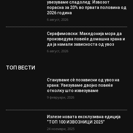
увезуваме сладолед: Извозот
порасна за 20% во првата половина од
2026 година
6 август, 2026
Серафимовски: Македонија мора да
произведува повеќе домашна храна и
да ја намали зависноста од увоз
6 август, 2026
ТОП ВЕСТИ
Стануваме сè позависни од увоз на
храна: Увезуваме двојно повеќе
отколку што извезуваме
9 февруари, 2026
Излезе новата ексклузивна едиција
“ТОП 100 ИЗВОЗНИЦИ 2025”
24 ноември, 2025