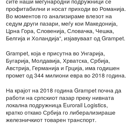
сите наши меѓународни подружници се
профитабилни и носат приходи во Романија.
Во моментов го анализираме влезот на
седум други пазари, меѓу кои Македонија,
Црна Гора, Словенија, Словачка, Чешка,
Белгија и Холандија“, изјавуваат од Grampet.
Grampet, која е присутна во Унгарија,
Бугарија, Молдавија, Хрватска, Србија,
Австрија, Германија и Грција, има годишен
промет од 344 милиони евра во 2018 година.
На крајот на 2018 година Grampet почна да
работи на српскиот пазар преку нивната
локална подружница Eurorail Logistics,
кратко откако Србија го либерализираше
железничкиот товарен транспорт.