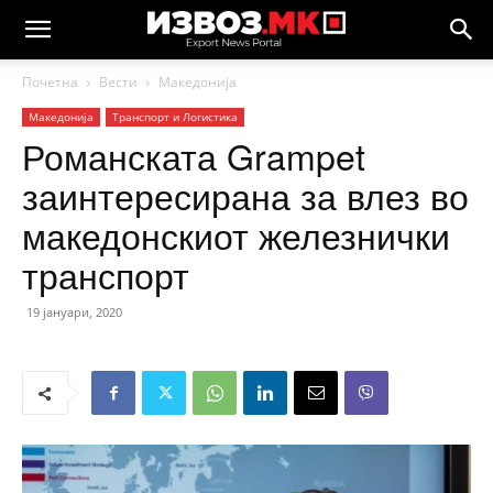
Почетна
Вести
Македонија
Македонија
Транспорт и Логистика
Романската Grampet
заинтересирана за влез во
македонскиот железнички
транспорт
19 јануари, 2020