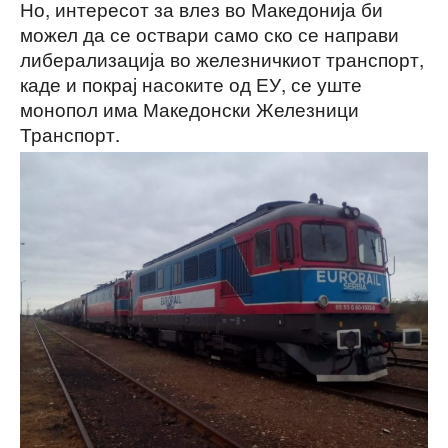
Но, интересот за влез во Македонија би
можел да се оствари само ско се направи
либерализација во железничкиот транспорт,
каде и покрај насоките од ЕУ, се уште
монопол има Македонски Железници
Транспорт.