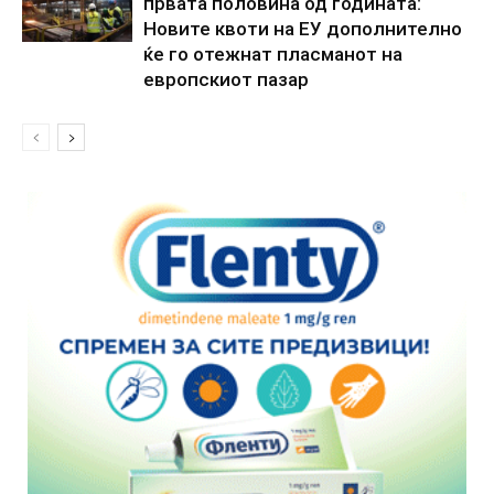
првата половина од годината:
Новите квоти на ЕУ дополнително
ќе го отежнат пласманот на
европскиот пазар