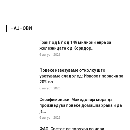
НАЈНОВИ
Грант од ЕУ од 149 милиони евра за
железницата од Коридор...
6 август, 2026
Повеќе извезуваме отколку што
увезуваме сладолед: Извозот порасна за
20% во...
6 август, 2026
Серафимовски: Македонија мора да
произведува повеќе домашна храна и да
ја...
6 август, 2026
ФАО: Светот се соочува со нови