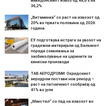
македонскиот извоз од 48,6% на
36,2%
„Витаминка“ со раст на извозот од
20% во првата половина од 2026
година
ЕУ подготвува истрага за увозот на
градежни материјали од Балканот
поради сомневања за
заобиколување на царините за
кинески производи
ТАВ АЕРОДРОМИ: Охридскиот
аеродром постави нов рекорд –
раст на патничкиот сообраќај од
41% во јули
„Макстил“ со пад на извозот во