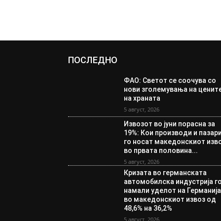
ПОСЛЕДНО
ФАО: Светот се соочува со
нови зголемувања на ценит
на храната
5 август, 2026
Извозот во јуни порасна за
19%: Кои производи и пазар
го носат македонскиот изв
во првата половина...
5 август, 2026
Кризата во германската
автомобилска индустрија г
намали уделот на Германиј
во македонскиот извоз од
48,6% на 36,2%
5 август, 2026