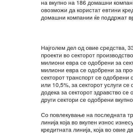
на вкупно на 186 домашни компан
овозможи да користат евтини кред
домашни компании ќе поддржат вр
Најголем дел од овие средства, 
проекти во секторот производство
милиони евра се одобрени за сект
милиони евра се одобрени за прое
секторот транспорт се одобрени 
или 10,5%, за секторот услуги се
додека за секторот здравство се 
други сектори се одобрени вкупн
Со повлекување на последната т
линија која во вкупен износ изне
кредитната линија, која во овие 