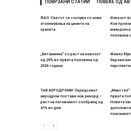
ПОВРЗАНИ СТАТИИ
ПОВЕЌЕ ОД А
ФАО: Светот се соочува со нови
Извозот во
зголемувања на цените на
Кои произв
храната
македонск
половина о
„Витаминка“ со раст на извозот
Живко Мука
од 20% во првата половина од
берзанскио
2026 година
перспекти
ТАВ АЕРОДРОМИ: Охридскиот
„Макстил“ 
аеродром постави нов рекорд –
првата пол
раст на патничкиот сообраќај од
Новите кво
41% во јули
дополните
пласманот