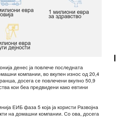
онија денес ја повлече последната
машни компании, во вкупен износ од 20,4
ранша, досега се повлечени вкупно 50,9
ства кои беа предвидени како евтини
ија ЕИБ фаза 5 која ја користи Развојна
кти на домашни компании. Со ова, досега