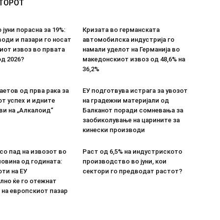
ВТОРОТ
 јуни порасна за 19%:
Кризата во германската
оди и пазари го носат
автомобилска индустрија го
иот извоз во првата
намали уделот на Германија во
д 2026?
македонскиот извоз од 48,6% на
36,2%
етов од прва рака за
ЕУ подготвува истрага за увозот
т успех и идните
на градежни материјали од
ви на „Алкалоид“
Балканот поради сомневања за
заобиколување на царините за
кинески производи
со пад на извозот во
Раст од 6,5% на индустриското
овина од годината:
производство во јуни, кои
ти на ЕУ
сектори го предводат растот?
лно ќе го отежнат
 на европскиот пазар