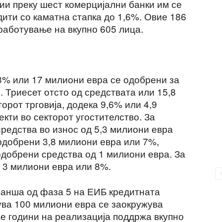
ии преку шест комерцијални банки им се
ити со каматна стапка до 1,6%. Овие 186
аботување на вкупно 605 лица.
33% или 17 милиони евра се одобрени за
. Триесет отсто од средствата или 15,8
орот трговија, додека 9,6% или 4,9
кти во секторот угостителство. За
средства во износ од 5,3 милиони евра
 одобрени 3,8 милиони евра или 7%,
одобрени средства од 1 милиони евра. За
о 3 милиони евра или 8%.
ранша од фаза 5 на ЕИБ кредитната
сува 100 милиони евра се заокружува
две години на реализација поддржа вкупно