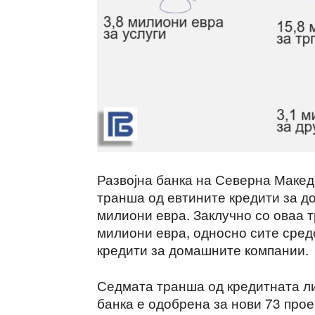
Развојна банка на Северна Макед
транша од евтините кредити за до
милиони евра. Заклучно со оваа т
милиони евра, односно сите сред
кредити за домашните компании.
Седмата транша од кредитната лин
банка е одобрена за нови 73 прое