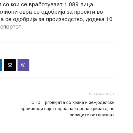
со кои се вработуваат 1.089 лица.
илиони евра се одобрија за проекти во
ра се одобрија за производство, додека 10
спортот.
Следна статија
СТО: Трговијата со храна и земјоделски
производи најотпорна на корона кризата, но
ризиците остануваат