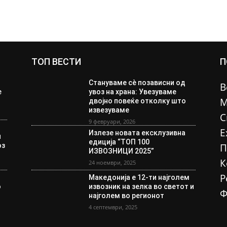
ТОП ВЕСТИ
П
Стануваме сè позависни од
В
е
увоз на храна: Увезуваме
М
двојно повеќе отколку што
извезуваме
С
9 февруари, 2026
Е
Излезе новата ексклузивна
и
едиција “ТОП 100
оз
П
ИЗВОЗНИЦИ 2025”
К
24 ноември, 2025
Р
Македонија е 12-ти најголем
о
извозник на зелка во светот и
Ф
а
најголем во регионот
4 септември, 2025