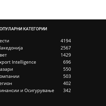
ОПУЛАРНИ КАТЕГОРИИ
ести
4194
акедонија
2567
вет
1429
xport Intelligence
696
азари
550
омпании
503
егион
402
инансии и Осигурување
342