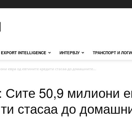
EXPORT INTELLIGENCE
ИНТЕРВЈУ
ТРАНСПОРТ И ЛОГИ
иони евра од евтините кредити стасаа до домашните...
: Сите 50,9 милиони е
ити стасаа до домашн