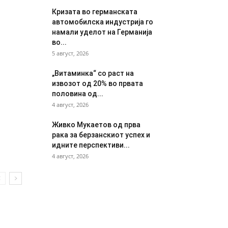
Кризата во германската
автомобилска индустрија го
намали уделот на Германија
во...
5 август, 2026
„Витаминка“ со раст на
извозот од 20% во првата
половина од...
4 август, 2026
Живко Мукаетов од прва
рака за берзанскиот успех и
идните перспективи...
4 август, 2026