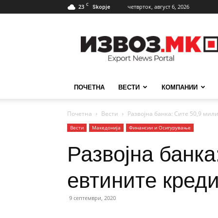
C
23
четврток, август 6, 2026
Skopje
ИзвозМК
ПОЧЕТНА
ВЕСТИ
КОМПАНИИ
Почетна
Вести
Развојна банка: Сите 50,9 мил
Вести
Македонија
Финансии и Осигурување
Развојна банка
евтините кред
9 септември, 2020