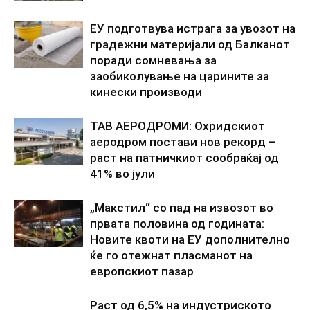
ЕУ подготвува истрага за увозот на
градежни материјали од Балканот
поради сомневања за
заобиколување на царините за
кинески производи
ТАВ АЕРОДРОМИ: Охридскиот
аеродром постави нов рекорд –
раст на патничкиот сообраќај од
41% во јули
„Макстил“ со пад на извозот во
првата половина од годината:
Новите квоти на ЕУ дополнително
ќе го отежнат пласманот на
европскиот пазар
Раст од 6,5% на индустриското