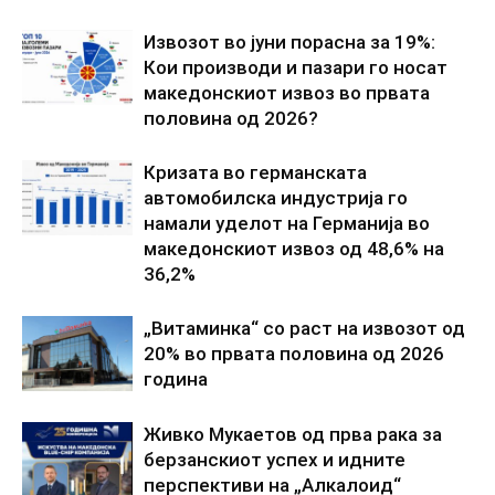
Извозот во јуни порасна за 19%:
Кои производи и пазари го носат
македонскиот извоз во првата
половина од 2026?
Кризата во германската
автомобилска индустрија го
намали уделот на Германија во
македонскиот извоз од 48,6% на
36,2%
„Витаминка“ со раст на извозот од
20% во првата половина од 2026
година
Живко Мукаетов од прва рака за
берзанскиот успех и идните
перспективи на „Алкалоид“