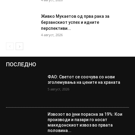
Живко Мукаетов од прва рака за
берзанскиот успех и идните
перспективи...
4 август, 2026
ПОСЛЕДНО
ФАО: Светот се соочува со нови
зголемувања на цените на храната
5 август, 2026
Извозот во јуни порасна за 19%: Кои
производи и пазари го носат
македонскиот извоз во првата
половина...