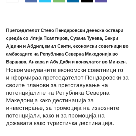
Претседателот Стево Пендаровски денеска оствари
средба со Илија Псалтиров, Сузана Тунева, Бекри
Ајдини и Абдилџемил Саити, економски советници во
амбасадите на Република Северна Македонија во
Варшава, Анкара и Абу Даби и конзулатот во Минхен.
Новоименуваните економски советници го
информираа претседателот Пендаровски за
своите планови за претставување на
потенцијалите на Република Северна
Македонија како дестинација за
инвестирање, за промоција на извозните
потенцијали, како и за промоција на
државата како туристичка дестинација.