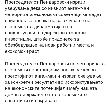
Претседателот Пендаровски изрази
уверување дека со нивниот ангажман
четворицата економски советници ќе дадат
придонес во насока на зајакнување на
економската дипломатија и на
привлекување на директни странски
инвестиции, што ќе придонесе за
обезбедување на нови работни места и
економски раст.
Претседателот Пендаровски на четворицата
економски советници им посака успех во
претстојниот ангажман и изрази очекување
за конкретни резултати во искористувањето
на економските потенцијали меѓу нашата
држава и државите што економските
советници ги покриваат.