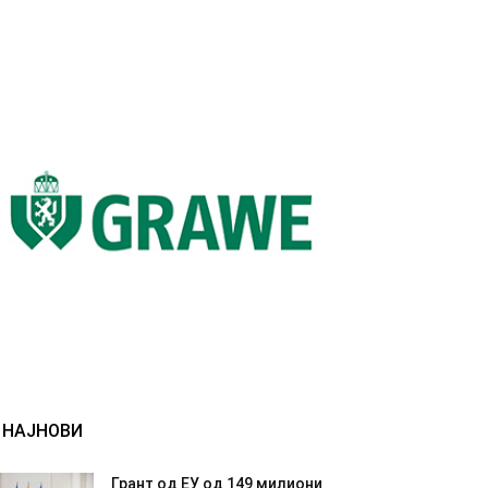
НАЈНОВИ
Грант од ЕУ од 149 милиони