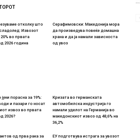
ВТОРОТ
везуваме отколку што
Серафимовски: Македонија мора
 сладолед: Извозот
да произведува повеќе домашна
 20% во првата
храна и да ја намали зависноста
д 2026 година
од увоз
 јуни порасна за 19%:
Кризата во германската
оди и пазари го носат
автомобилска индустрија го
иот извоз во првата
намали уделот на Германија во
д 2026?
македонскиот извоз од 48,6% на
36,2%
етов од прва рака за
ЕУ подготвува истрага за увозот