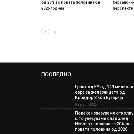
од 20% во првата половина од
берзанскио
2026 година
перспекти
ПОСЛЕДНО
Грант од ЕУ од 149 милиони
евра за железницата од
Коридор 8 кон Бугарија
6 август, 2026
Повеќе извезуваме отколку
што увезуваме сладолед:
Извозот порасна за 20% во
првата половина од 2026