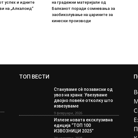
т успех и идните
на градежни материјали од
ви на „Алкалоид“
Балканот поради сомневања за
заобиколување на царините за
кинески производи
ТОП ВЕСТИ
П
Стануваме сè позависни од
В
увоз на храна: Увезуваме
М
двојно повеќе отколку што
извезуваме
С
9 февруари, 2026
Е
Излезе новата ексклузивна
едиција “ТОП 100
П
ИЗВОЗНИЦИ 2025”
24 ноември, 2025