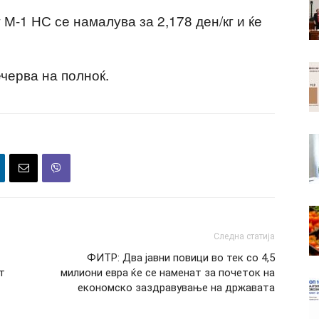
-1 НС се намалува за 2,178 ден/кг и ќе
черва на полноќ.
Следна статија
ФИТР: Два јавни повици во тек со 4,5
т
милиони евра ќе се наменат за почеток на
економско заздравување на државата