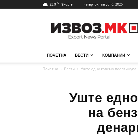
C
23.9
четврток, август 6, 2026
Skopje
ИзвозМК
ПОЧЕТНА
ВЕСТИ
КОМПАНИИ
Почетна
Вести
Уште едно големо поевтинување
Уште едно
на бенз
денар