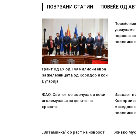
ПОВРЗАНИ СТАТИИ
ПОВЕЌЕ ОД А
Повеќе из
увезуваме
порасна за
половина о
Грант од ЕУ од 149 милиони евра
за железницата од Коридор 8 кон
Бугарија
ФАО: Светот се соочува со нови
Извозот во
зголемувања на цените на
Кои произв
храната
македонск
половина о
„Витаминка“ со раст на извозот
Живко Мука