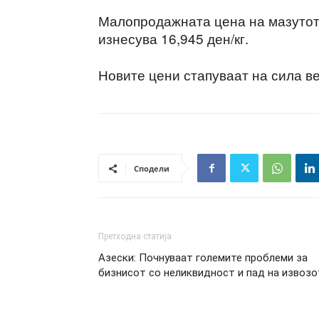
Малопродажната цена на мазутот М
изнесува 16,945 ден/кг.
Новите цени стапуваат на сила ве
Сподели
Претходна статија
Азески: Почнуваат големите проблеми за
бизнисот со неликвидност и пад на извозо