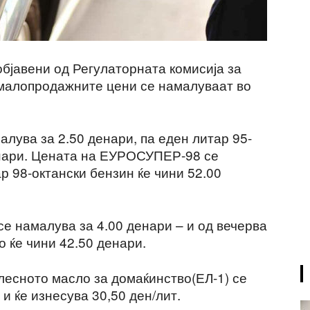
објавени од Регулаторната комисија за
 малопродажните цени се намалуваат во
ува за 2.50 денари, па еден литар 95-
енари. Цената на ЕУРОСУПЕР-98 се
р 98-октански бензин ќе чини 52.00
 намалува за 4.00 денари – и од вечерва
о ќе чини 42.50 денари.
есното масло за домаќинство(ЕЛ-1) се
и ќе изнесува 30,50 ден/лит.