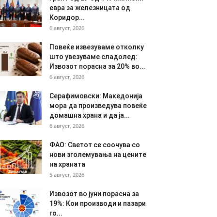
евра за железницата од
Коридор...
6 август, 2026
Повеќе извезуваме отколку
што увезуваме сладолед:
Извозот порасна за 20% во...
6 август, 2026
Серафимовски: Македонија
мора да произведува повеќе
домашна храна и да ја...
6 август, 2026
ФАО: Светот се соочува со
нови зголемувања на цените
на храната
5 август, 2026
Извозот во јуни порасна за
19%: Кои производи и пазари
го...