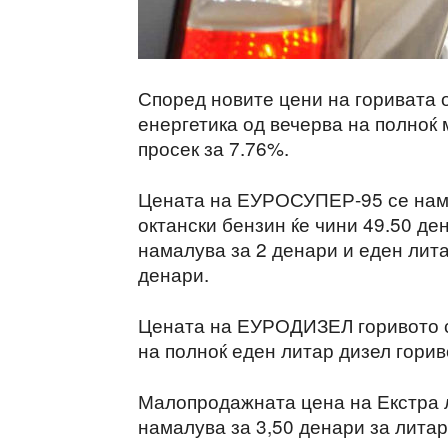
Според новите цени на горивата 
енергетика од вечерва на полноќ
просек за 7.76%.
Цената на ЕУРОСУПЕР-95 се намал
октански бензин ќе чини 49.50 д
намалува за 2 денари и еден лита
денари.
Цената на ЕУРОДИЗЕЛ горивото се
на полноќ еден литар дизел горив
Малопродажната цена на Екстра л
намалува за 3,50 денари за литар 