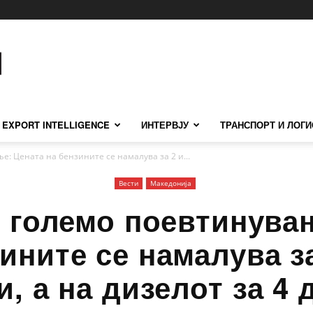
EXPORT INTELLIGENCE
ИНТЕРВЈУ
ТРАНСПОРТ И ЛОГИ
: Цената на бензините се намалува за 2 и...
Вести
Македонија
 големо поевтинува
ините се намалува за
и, а на дизелот за 4 