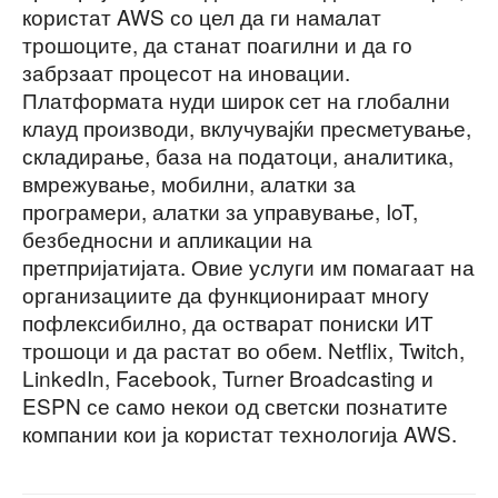
користат AWS со цел да ги намалат
трошоците, да станат поагилни и да го
забрзаат процесот на иновации.
Платформата нуди широк сет на глобални
клауд производи, вклучувајќи пресметување,
складирање, база на податоци, аналитика,
вмрежување, мобилни, алатки за
програмери, алатки за управување, IoT,
безбедносни и апликации на
претпријатијата. Овие услуги им помагаат на
организациите да функционираат многу
пофлексибилно, да остварат пониски ИТ
трошоци и да растат во обем. Netflix, Twitch,
LinkedIn, Facebook, Turner Broadcasting и
ESPN се само некои од светски познатите
компании кои ја користат технологија AWS.