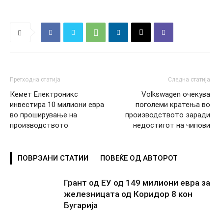
Претходна статија
Следна статија
Кемет Електроникс
Volkswagen очекува
инвестира 10 милиони евра
поголеми кратења во
во проширување на
производството заради
производството
недостигот на чипови
ПОВРЗАНИ СТАТИИ
ПОВЕЌЕ ОД АВТОРОТ
Грант од ЕУ од 149 милиони евра за
железницата од Коридор 8 кон
Бугарија