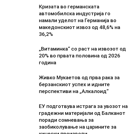
Кризата во германската
автомобилска индустрија го
намали уделот на Германија во
македонскиот извоз од 48,6% на
36,2%
„Витаминка“ со раст на извозот од
20% во првата половина од 2026
година
Живко Мукаетов од прва рака за
берзанскиот успех и идните
перспективи на „Алкалоид“
ЕУ подготвува истрага за увозот на
градежни материјали од Балканот
поради сомневања за
заобиколување на царините за
кинески производи