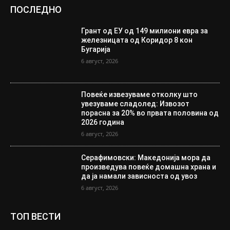
ПОСЛЕДНО
Грант од ЕУ од 149 милиони евра за
железницата од Коридор 8 кон
Бугарија
6 август, 2026
Повеќе извезуваме отколку што
увезуваме сладолед: Извозот
порасна за 20% во првата половина од
2026 година
6 август, 2026
Серафимовски: Македонија мора да
произведува повеќе домашна храна и
да ја намали зависноста од увоз
6 август, 2026
ТОП ВЕСТИ