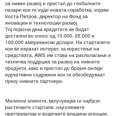
за нивен развој и пристап до глобалните
пазари кои ги нуди новата соработка, изјави
Коста Петров, директор на Фонд за
иновации и технолошки развој.
Тој појасни дека кредитите ќе бидат
достапни во износ од 10.000, 25.000 и
100.000 американски долари. На стартапите
кои ќе изразат интерес за користење на
средствата, AWS им става на располагање и
техничка поддршка за развој на нивните
продукти, како и пристап до бројни онлајн
едукативни содржини кои ги обезбедуваат
преку нивните партнери.
Милиони клиенти, вклучувајќи ги најбрзо
растечките стартапи, најголемите
претпријатија и водечките владини агенции,