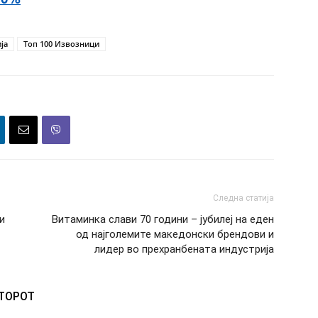
ја
Топ 100 Извозници
Следна статија
и
Витаминка слави 70 години – јубилеј на еден
од најголемите македонски брендови и
лидер во прехранбената индустрија
ВТОРОТ