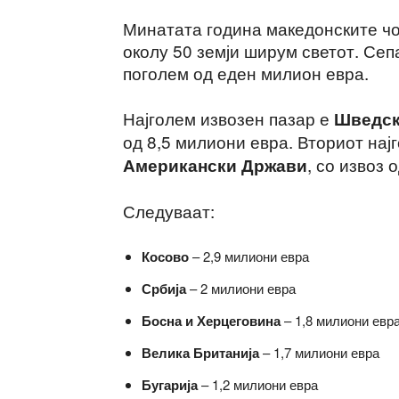
Минатата година македонските чо
околу 50 земји ширум светот. Сеп
поголем од еден милион евра.
Најголем извозен пазар е
Шведс
од 8,5 милиони евра. Вториот нај
, со извоз 
Американски Држави
Следуваат:
Косово
– 2,9 милиони евра
Србија
– 2 милиони евра
Босна и Херцеговина
– 1,8 милиони евр
Велика Британија
– 1,7 милиони евра
Бугарија
– 1,2 милиони евра