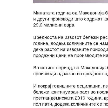
Минатата година од Македонија б
и други производи што содржат ка
29,6 милиони евра.
Вредноста на извозот бележи рас
година, додека количините се на
дека растот на извозните приход
продажни цени на производите на
Во истиот период, во Македонија 
производи од какао во вредност о
И покрај годишните осцилации, из
бележи континуиран раст во посл
претпандемиската 2019 година, вр
пол пати, додека количините се п