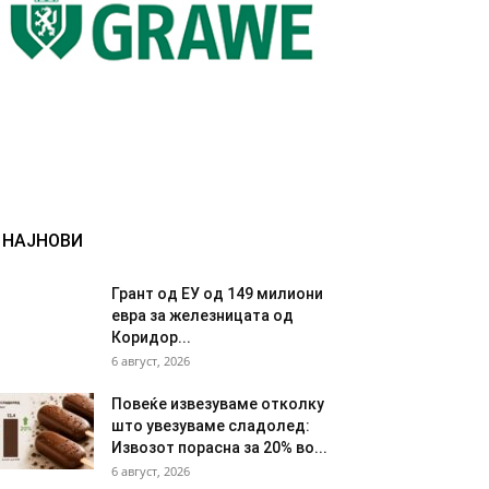
НАЈНОВИ
Грант од ЕУ од 149 милиони
евра за железницата од
Коридор...
6 август, 2026
Повеќе извезуваме отколку
што увезуваме сладолед:
Извозот порасна за 20% во...
6 август, 2026