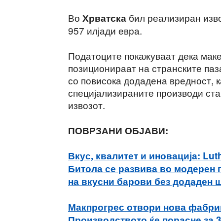
Во
бил реализиран изво
Хрватска
957 илјади евра.
Податоците покажуваат дека мак
позиционираат на странските паз
со повисока додадена вредност, к
специјализираните производи ста
извозот.
ПОВРЗАНИ ОБЈАВИ:
Вкус, квалитет и иновација: Lu
Битола се развива во модерен 
на вкусни барови без додаден 
Макпрогрес отвори нова фабрик
Производството ќе порасне за 