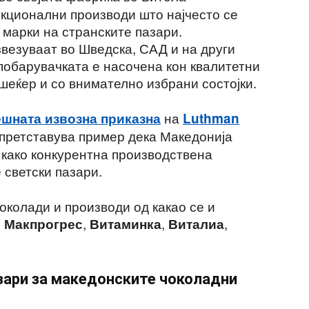
кционални производи што најчесто се
 марки на странските пазари.
звезуваат во Шведска, САД и на други
побарувачката е насочена кон квалитетни
шеќер и со внимателно избрани состојки.
на
шната извозна приказна
Luthman
а претставува пример дека Македонија
како конкурентна производствена
 светски пазари.
околади и производи од какао се и
и
,
,
,
Макпрогрес
Витаминка
Виталиа
зари за македонските чоколадни