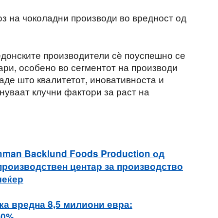
з на чоколадни производи во вредност од
едонските производители сè поуспешно се
ари, особено во сегментот на производи
аде што квалитетот, иновативноста и
нуваат клучни фактори за раст на
thman Backlund Foods Production од
производствен центар за производство
шеќер
а вредна 8,5 милиони евра:
30%