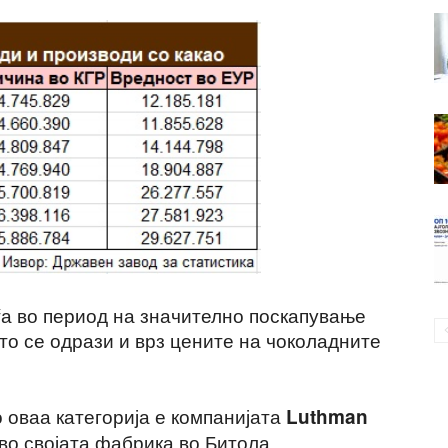
ѓа во период на значително поскапување
што се одрази и врз цените на чоколадните
 оваа категорија е компанијата
Luthman
а во својата фабрика во Битола