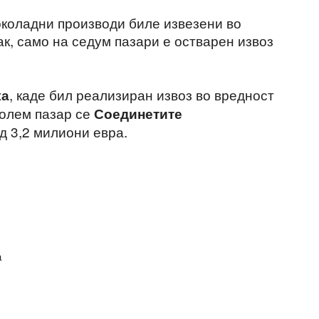
коладни производи биле извезени во
ак, само на седум пазари е остварен извоз
, каде бил реализиран извоз во вредност
ка
голем пазар се
Соединетите
од 3,2 милиони евра.
а