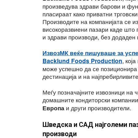
произведува здрави барови и фун
пласираат како приватни трговски
Производите на компанијата се и
високоразвиени пазари каде што 
и здрави производи, без додаден 
ИзвозМК веќе пишуваше за успе
, кој
Backlund Foods Production
може успешно да се позиционира 
дестинација и на најпребирливите
Меѓу позначајните извозници на ч
домашните кондиторски компани
и други производители.
Европа
Шведска и САД најголеми па
производи