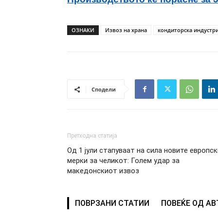
ОЗНАКИ
Извоз на храна
кондиторска индустри
Сподели
Претходна статија
Од 1 јули стапуваат на сила новите европск
мерки за челикот: Голем удар за
македонскиот извоз
ПОВРЗАНИ СТАТИИ
ПОВЕЌЕ ОД А