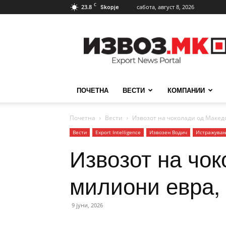
C
23.8
сабота, август 8, 2026
Skopje
ИзвозМК
ПОЧЕТНА
ВЕСТИ
КОМПАНИИ
Почетна
Вести
Извозот на чоколади од Македо
Вести
Еxport Intelligence
Извозен Водич
Истражува
Извозот на чок
милиони евра,
9 јуни, 2026