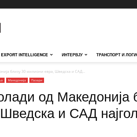
EXPORT INTELLIGENCE
ИНТЕРВЈУ
ТРАНСПОРТ И ЛОГИ
нија близу 30 милиони евра, Шведска и САД...
ња
Македонија
Пазари
олади од Македонија 
 Шведска и САД најго