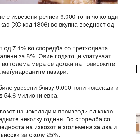
иле извезени речиси 6.000 тони чоколади
као (ХС код 1806) во вкупна вредност од
т од 7,4% во споредба со претходната
малени за 8%. Овие податоци упатуваат
и во голема мера се должи на повисоките
 меѓународните пазари.
биле увезени близу 9.000 тони чоколади и
д 54,6 милиони евра.
возот на чоколади и производи од какао
едните неколку години. Во споредба со
едноста на извозот е зголемена за два и
овисоки за околу 25%.