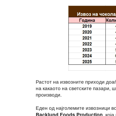
Растот на извозните приходи доа
на какаото на светските пазари, 
производи.
Еден од најголемите извозници во
, кој
Backlund Foods Production