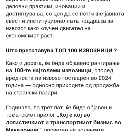
деловни практики, иновации и
достигнувања, со цел да се поттикне јавната
свест и институционалната поддршка за
извозот како клучен двигател на
економскиот раст.
Што претставува ТОП 100 ИЗВОЗНИЦИ ?
Како и досега, ќе биде објавено рангирање
на
, според
100-те најголеми извозници
вредноста на извозот остварен во 2024
година — односно приходите од продажба
на странски пазари.
Годинава, по трет пат, ќе биде објавен и
тематскиот прилог
„Кој е кој во
логистичкиот и транспортниот бизнис во
, посветен на водечките
Македонија“