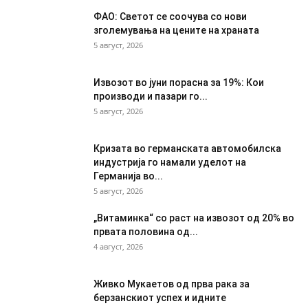
ФАО: Светот се соочува со нови
зголемувања на цените на храната
5 август, 2026
Извозот во јуни порасна за 19%: Кои
производи и пазари го...
5 август, 2026
Кризата во германската автомобилска
индустрија го намали уделот на
Германија во...
5 август, 2026
„Витаминка“ со раст на извозот од 20% во
првата половина од...
4 август, 2026
Живко Мукаетов од прва рака за
берзанскиот успех и идните