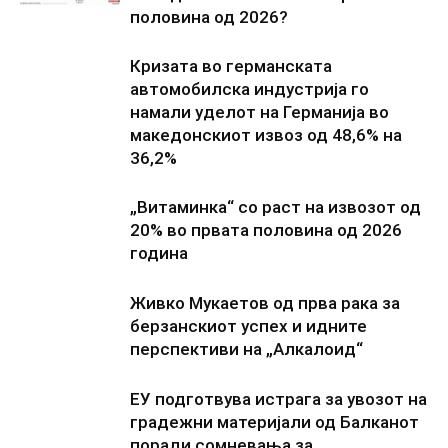
половина од 2026?
Кризата во германската
автомобилска индустрија го
намали уделот на Германија во
македонскиот извоз од 48,6% на
36,2%
„Витаминка“ со раст на извозот од
20% во првата половина од 2026
година
Живко Мукаетов од прва рака за
берзанскиот успех и идните
перспективи на „Алкалоид“
ЕУ подготвува истрага за увозот на
градежни материјали од Балканот
поради сомневања за