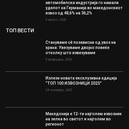
автомобилска индустрија го намали
уделот на Германија во македонскиот
извоз од 48,6% на 36,2%
5 август, 2026
ТОП ВЕСТИ
Стануваме сè позависни од увоз на
храна: Увезуваме двојно повеќе
отколку што извезуваме
9 февруари, 2026
Излезе новата ексклузивна едиција
“ТОП 100 ИЗВОЗНИЦИ 2025”
24 ноември, 2025
Македонија е 12-ти најголем извозник
на зелка во светот и најголем во
регионот