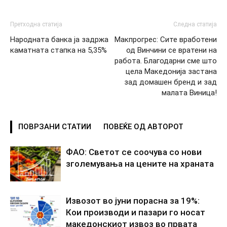
Претходна статија
Следна статија
Народната банка ја задржа
Макпрогрес: Сите вработени
каматната стапка на 5,35%
од Винчини се вратени на
работа. Благодарни сме што
цела Македонија застана
зад домашен бренд и зад
малата Виница!
ПОВРЗАНИ СТАТИИ
ПОВЕЌЕ ОД АВТОРОТ
ФАО: Светот се соочува со нови
зголемувања на цените на храната
Извозот во јуни порасна за 19%:
Кои производи и пазари го носат
македонскиот извоз во првата