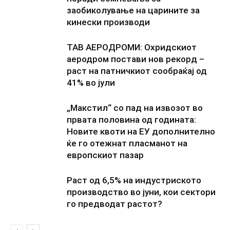
заобиколување на царините за
кинески производи
ТАВ АЕРОДРОМИ: Охридскиот
аеродром постави нов рекорд –
раст на патничкиот сообраќај од
41% во јули
„Макстил“ со пад на извозот во
првата половина од годината:
Новите квоти на ЕУ дополнително
ќе го отежнат пласманот на
европскиот пазар
Раст од 6,5% на индустриското
производство во јуни, кои сектори
го предводат растот?