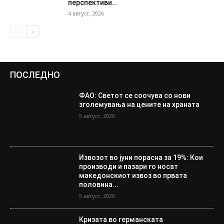
перспективи...
4 август, 2026
ПОСЛЕДНО
ФАО: Светот се соочува со нови
зголемувања на цените на храната
5 август, 2026
Извозот во јуни порасна за 19%: Кои
производи и пазари го носат
македонскиот извоз во првата
половина...
5 август, 2026
Кризата во германската