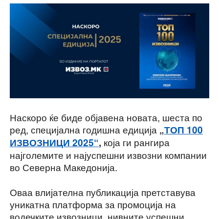
Наскоро ќе биде објавена новата, шеста по
ред, специјална годишна едиција
„
ТОП 100
која ги рангира
ИЗВОЗНИЦИ 2025“
,
најголемите и најуспешни извозни компании
во Северна Македонија.
Оваа влијателна публикација претставува
уникатна платформа за промоција на
водечките извозници, нивните успешни