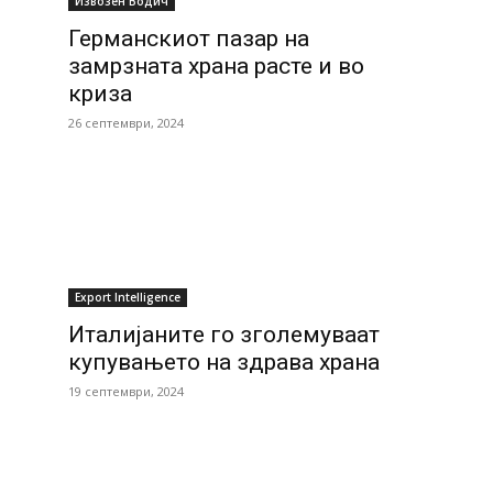
Извозен Водич
Германскиот пазар на
замрзната храна расте и во
криза
26 септември, 2024
Еxport Intelligence
Италијанитe го зголемуваат
купувањето на здрава храна
19 септември, 2024