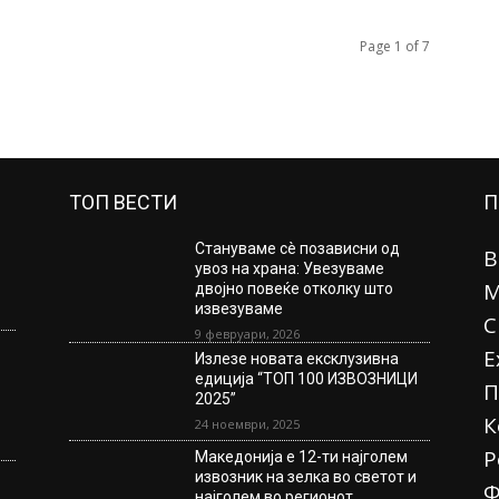
Page 1 of 7
ТОП ВЕСТИ
П
Стануваме сè позависни од
В
увоз на храна: Увезуваме
М
двојно повеќе отколку што
извезуваме
С
9 февруари, 2026
Е
Излезе новата ексклузивна
едиција “ТОП 100 ИЗВОЗНИЦИ
П
2025”
К
24 ноември, 2025
Р
Македонија е 12-ти најголем
извозник на зелка во светот и
Ф
најголем во регионот