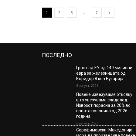
...
1
2
3
7
ПОСЛЕДНО
Грант од ЕУ од 149 милиони
евра за железницата од
Коридор 8 кон Бугарија
6 август, 2026
Повеќе извезуваме отколку
што увезуваме сладолед:
Извозот порасна за 20% во
првата половина од 2026
година
6 август, 2026
Серафимовски: Македонија
мора да произведува повеќе