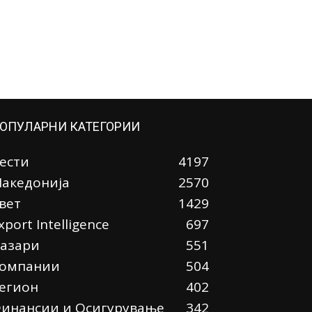
ОПУЛАРНИ КАТЕГОРИИ
ести
4197
акедонија
2570
вет
1429
xport Intelligence
697
азари
551
омпании
504
егион
402
инансии и Осигурување
342