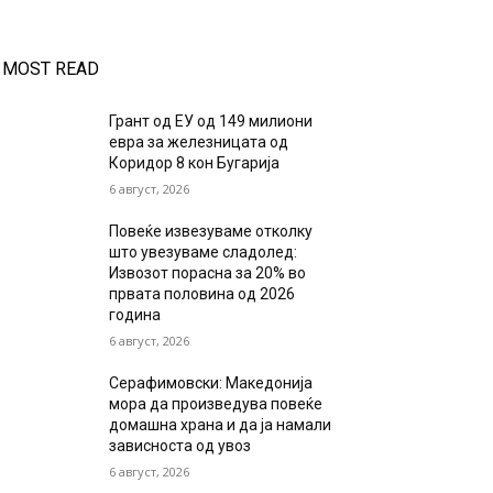
MOST READ
Грант од ЕУ од 149 милиони
евра за железницата од
Коридор 8 кон Бугарија
6 август, 2026
Повеќе извезуваме отколку
што увезуваме сладолед:
Извозот порасна за 20% во
првата половина од 2026
година
6 август, 2026
Серафимовски: Македонија
мора да произведува повеќе
домашна храна и да ја намали
зависноста од увоз
6 август, 2026