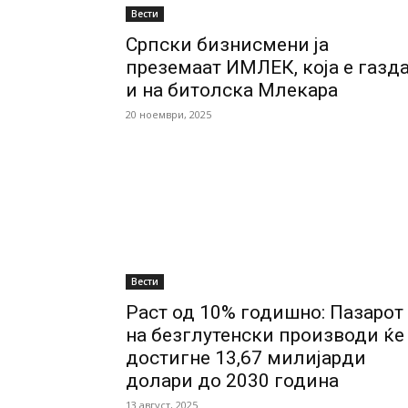
Вести
Српски бизнисмени ја
преземаат ИМЛЕК, која е газд
и на битолска Млекара
20 ноември, 2025
Вести
Раст од 10% годишно: Пазарот
на безглутенски производи ќе
достигне 13,67 милијарди
долари до 2030 година
13 август, 2025