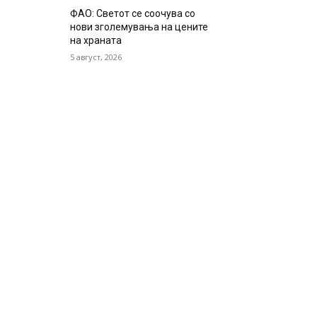
ФАО: Светот се соочува со
нови зголемувања на цените
на храната
5 август, 2026