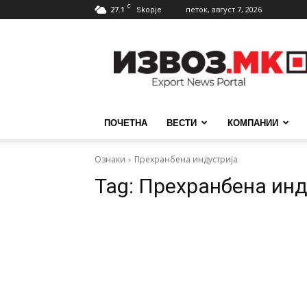
C
27.1
петок, август 7, 2026
Skopje
ИзвозМК
ПОЧЕТНА
ВЕСТИ
КОМПАНИИ
Ознаки
Прехранбена индустрија
Tag:
Прехранбена инд