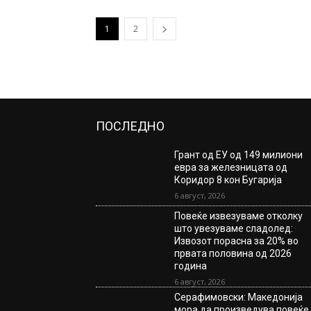
1
2
ПОСЛЕДНО
Грант од ЕУ од 149 милиони
евра за железницата од
Коридор 8 кон Бугарија
6 август, 2026
Повеќе извезуваме отколку
што увезуваме сладолед:
Извозот порасна за 20% во
првата половина од 2026
година
6 август, 2026
Серафимовски: Македонија
мора да произведува повеќе