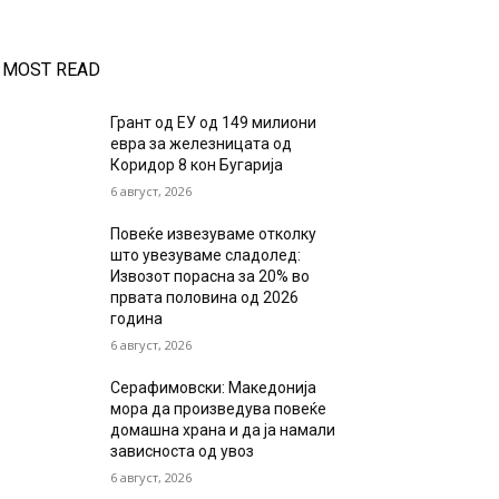
MOST READ
Грант од ЕУ од 149 милиони
евра за железницата од
Коридор 8 кон Бугарија
6 август, 2026
Повеќе извезуваме отколку
што увезуваме сладолед:
Извозот порасна за 20% во
првата половина од 2026
година
6 август, 2026
Серафимовски: Македонија
мора да произведува повеќе
домашна храна и да ја намали
зависноста од увоз
6 август, 2026