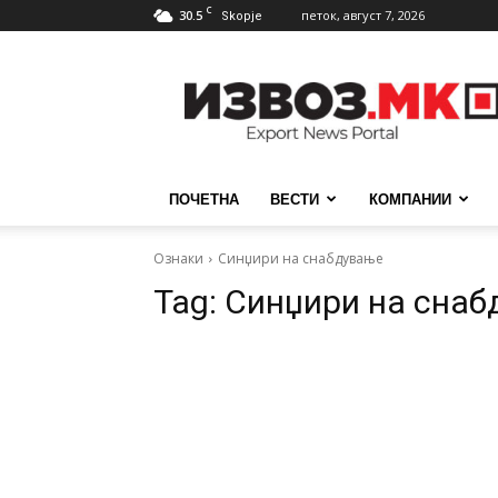
C
30.5
петок, август 7, 2026
Skopje
ИзвозМК
ПОЧЕТНА
ВЕСТИ
КОМПАНИИ
Ознаки
Синџири на снабдување
Tag:
Синџири на сна