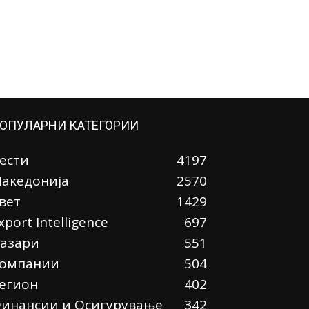
ОПУЛАРНИ КАТЕГОРИИ
ести
4197
акедонија
2570
вет
1429
xport Intelligence
697
азари
551
омпании
504
егион
402
инансии и Осигурување
342