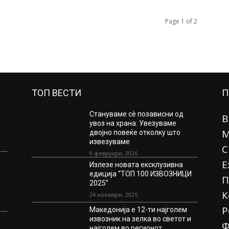
Page 1 of 2
ТОП ВЕСТИ
П
Стануваме сè позависни од
В
увоз на храна: Увезуваме
М
двојно повеќе отколку што
извезуваме
С
9 февруари, 2026
Е
Излезе новата ексклузивна
едиција “ТОП 100 ИЗВОЗНИЦИ
П
2025”
К
24 ноември, 2025
Р
Македонија е 12-ти најголем
извозник на зелка во светот и
Ф
најголем во регионот