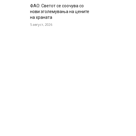
ФАО: Светот се соочува со
нови зголемувања на цените
на храната
5 август, 2026