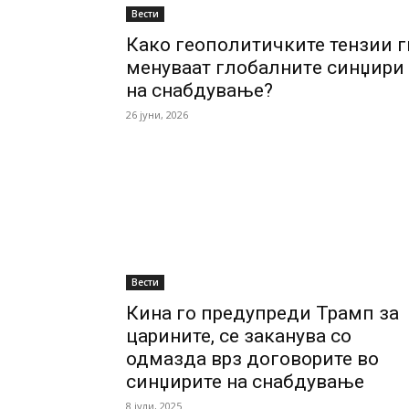
Вести
Како геополитичките тензии г
менуваат глобалнитe синџири
на снабдување?
26 јуни, 2026
Вести
Кина го предупреди Трамп за
царините, се заканува со
одмазда врз договорите во
синџирите на снабдување
8 јули, 2025