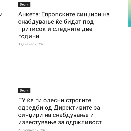
Вести
и
Анкета: Европските синџири на
снабдување ќе бидат под
притисок и следните две
години
3 декември, 2025
Вести
ЕУ ќе ги олесни строгите
одредби од Директивите за
синџири на снабдување и
известување за одржливост
28 февруари, 2025