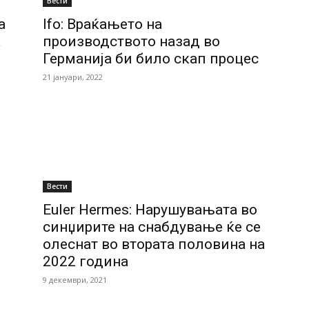
Вести
а
Ifo: Враќањето на
а
производството назад во
Германија би било скап процес
21 јануари, 2022
Вести
Euler Hermes: Нарушувањата во
синџирите на снабдување ќе се
олеснат во втората половина на
2022 година
9 декември, 2021