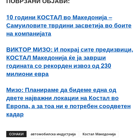
ПОВРЗАНИ ОБЈАВИ:
10 години КОСТАЛ во Македонија –
Самуиловите тврдини засветија во боите
на компанијата
ВИКТОР МИЗО: И покрај сите предизвици,
КОСТАЛ Македонија ќе ја заврши
годината со рекорден извоз од 230
милиони евра
Мизо: Планираме да бидеме една од
двете најважни локации на Костал во
Европа, а за тоа ни е потребен соодветен
кадар
ОЗНАКИ
автомобилска индустрија
Костал Македонија