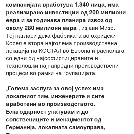
компанијата вработува 1.340 лица, има
реализирано инвестиции од 200 милиони
евра и за годинава планира извоз од
“, изјави Мизо.
околу 280 милиони евра
Тој нагласи дека фабриката во охридски
Косел е втора најголема производствена
локација на КОСТАЛ во Европа и располага
со едни од најсофистицираните и
технолошки најнапредни производствени
процеси во рамки на групацијата.
„
Голема заслуга за овој успех има
локалниот тим, инженерите и сите
вработени во производството.
Благодарност упатувам и до
сопствениците и менаџментот од
Германија, локалната самоуправа,