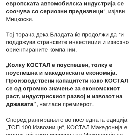
европската автомобилска индустрија се
“, изјави
соочува со сериозни предизвици
Мицкоски.
Тој порача дека Владата ќе продолжи да ги
поддржува странските инвестиции и извозно
ориентираните компании.
„
Колку КОСТАЛ е поуспешен, толку е
поуспешна и македонската економија.
Производствени капацитети како КОСТАЛ
се од огромно значење за економскиот
раст, индустрискиот развој и извозот на
, нагласи премиерот.
државата“
Според рангирањето во последната едиција
„ТОП 100 Извозници“, КОСТАЛ Македонија е
седми најголем извозник од Македонија со