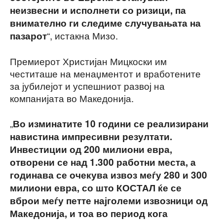
неизвесни и исполнети со ризици, па
внимателно ги следиме случувањата на
“, истакна Мизо.
пазарот
Премиерот Христијан Мицкоски им
честиташе на менаџментот и вработените
за јубилејот и успешниот развој на
компанијата во Македонија.
„
Во изминатите 10 години се реализирани
навистина импресивни резултати.
Инвестиции од 200 милиони евра,
отворени се над 1.300 работни места, а
годинава се очекува извоз меѓу 280 и 300
милиони евра, со што КОСТАЛ ќе се
вброи меѓу петте најголеми извозници од
Македонија, и тоа во период кога