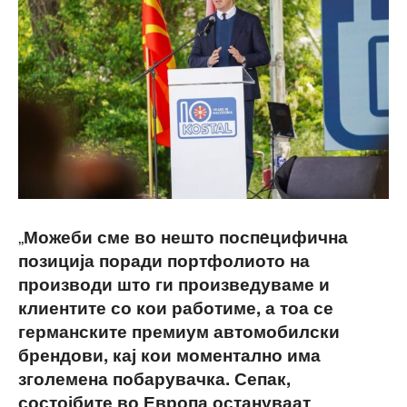
„
Можеби сме во нешто поспeцифична
позиција поради портфолиото на
производи што ги произведуваме и
клиентите со кои работиме, а тоа се
германските премиум автомобилски
брендови, кај кои моментално има
зголемена побарувачка. Сепак,
состојбите во Европа остануваат