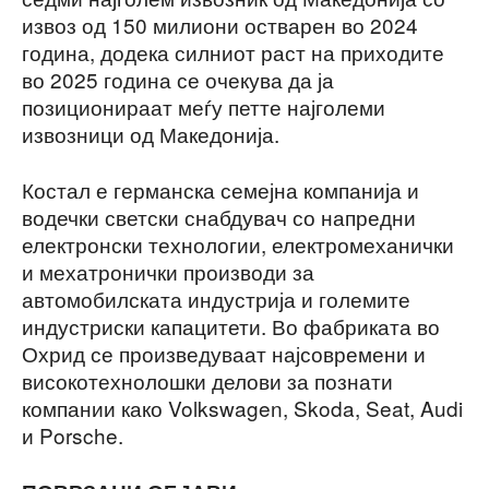
извоз од 150 милиони остварен во 2024
година, додека силниот раст на приходите
во 2025 година се очекува да ја
позиционираат меѓу петте најголеми
извозници од Македонија.
Костал е германска семејна компанија и
водечки светски снабдувач со напредни
електронски технологии, електромеханички
и мехатронички производи за
автомобилската индустрија и големите
индустриски капацитети. Во фабриката во
Охрид се произведуваат најсовремени и
високотехнолошки делови за познати
компании како Volkswagen, Skoda, Seat, Audi
и Porsche.