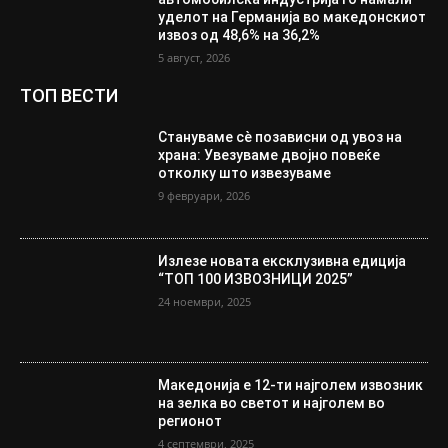
уделот на Германија во македонскиот
извоз од 48,6% на 36,2%
5 август, 2026
ТОП ВЕСТИ
Стануваме сè позависни од увоз на
храна: Увезуваме двојно повеќе
отколку што извезуваме
9 февруари, 2026
Излезе новата ексклузивна едиција
“ТОП 100 ИЗВОЗНИЦИ 2025”
24 ноември, 2025
Македонија е 12-ти најголем извозник
на зелка во светот и најголем во
регионот
4 септември, 2025