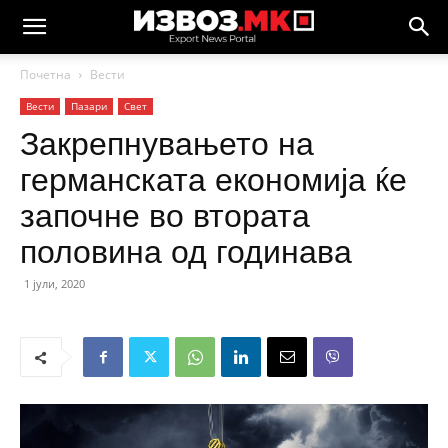
Почетна
Вести
Вести
Пазари
Свет
Закрепнувањето на
германската економија ќе
започне во втората
половина од годинава
1 јули, 2020