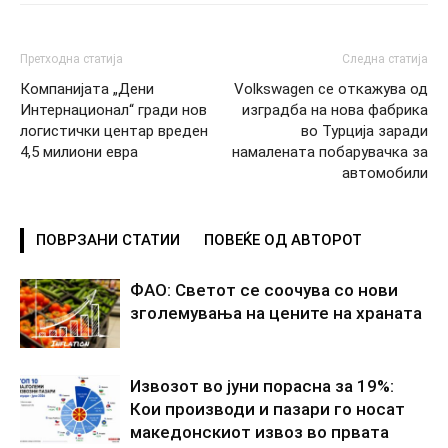
Претходна статија
Следна статија
Компанијата „Дени
Volkswagen се откажува од
Интернационал“ гради нов
изградба на нова фабрика
логистички центар вреден
во Турција заради
4,5 милиони евра
намалената побарувачка за
автомобили
ПОВРЗАНИ СТАТИИ
ПОВЕЌЕ ОД АВТОРОТ
ФАО: Светот се соочува со нови
зголемувања на цените на храната
Извозот во јуни порасна за 19%:
Кои производи и пазари го носат
македонскиот извоз во првата