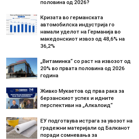
половина од 2026?
Кризата во германската
автомобилска индустрија го
намали уделот на Германија во
македонскиот извоз од 48,6% на
36,2%
„Витаминка“ со раст на извозот од
20% во првата половина од 2026
година
Живко Мукаетов од прва рака за
берзанскиот успех и идните
перспективи на „Алкалоид“
ЕУ подготвува истрага за увозот на
градежни материјали од Балканот
поради сомневања за