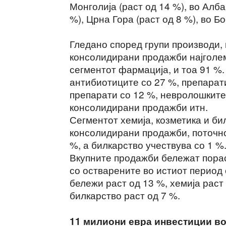
Монголија (раст од 14 %), во Алба
%), Црна Гора (раст од 8 %), во Б
Гледано според групи производи, 
консолидирани продажби најголем
сегментот фармација, и тоа 91 %.
антибиотиците со 27 %, препарат
препарати со 12 %, невролошките
консолидирани продажби итн.
Сегментот хемија, козметика и би
консолидирани продажби, поточно 
%, а билкарство учествува со 1 %
Вкупните продажби бележат порас
со остварените во истиот период
бележи раст од 13 %, хемија раст 
билкарство раст од 7 %.
11 милиони евра инвестиции во