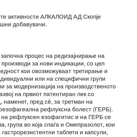
те активности АЛКАЛОИД АД Скопје
ашни добавувачи.
започна процес на редизајнирање на
 производи за нови индикации, со цел
редност кои овозможуваат третирање и
ндивидуални или на специфични групи
и за модернизација на производственото
звој на првиот патентиран лек со
наменет, пред сѐ, за третман на
оезофагеална рефлуксна болест (ГЕРБ).
т на рефлуксен езофагитис и на ГЕРБ се
а, група во која спаѓа и Омепразолот, кои
 гастрорезистентни таблети и капсули,