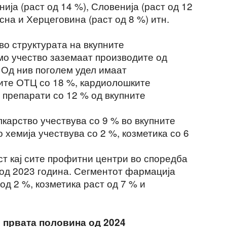
нија (раст од 14 %), Словенија (раст од 12
осна и Херцеговина (раст од 8 %) итн.
во структурата на вкупните
о учество заземаат производите од
 Од нив поголем удел имаат
ите ОТЦ со 18 %, кардиолошките
 препарати со 12 % од вкупните
лкарство учествува со 9 % во вкупните
хемија учествува со 2 %, козметика со 6
.
т кај сите профитни центри во споредба
 од 2023 година. Сегментот фармација
од 2 %, козметика раст од 7 % и
 првата половина од 2024