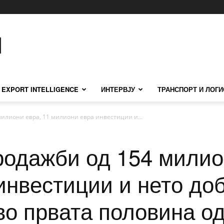
EXPORT INTELLIGENCE
ИНТЕРВЈУ
ТРАНСПОРТ И ЛОГИ
милиони евра, 11 милиони евра инвестиции и...
родажби од 154 милио
нвестиции и нето доб
во првата половина од