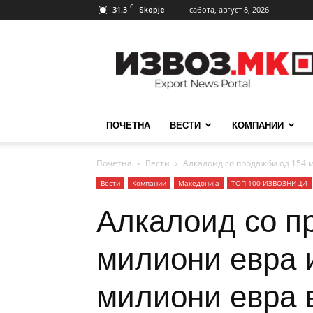
C
31.3
сабота, август 8, 2026
Skopje
ИзвозМК
ПОЧЕТНА
ВЕСТИ
КОМПАНИИ
Почетна
Вести
Алкалоид со продажби од 154 
Вести
Компании
Македонија
ТОП 100 ИЗВОЗНИЦИ
Алкалоид со п
милиони евра и
милиони евра 