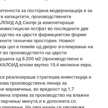
ветеноста за постојана модернизација и за
е капацитети, производствените
АЛОИД АД Скопје ја комплетираше
 инвестициски потфат во последните две
водство на цврсти фармацевтски форми
жните технички простории. Новиот
ија цел е повеќе од двојно зголемување на
 во производството на цврсти
ршина од 6.200 м2 (производствени и
АЛКАЛОИД вложи вкупно 19,4 милиони евра.
 се реализираше стратешка инвестиција и
нова производствена линија за
ни марамчиња, во вредност од 1,7
вена опрема за производство на влажни
 парчиња/ минута и е дополнета со
 пакување. На овој начин се овозможи