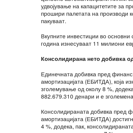
удвојување на капацитетите за п
прошири палетата на производи к
пакуваат.
Вкупните инвестиции во основни с
година изнесуваат 11 милиони ев
Консолидирана нето добивка од
Единечната добивка пред финанс
амортизацијата (ЕБИТДА), која из
зголемување од околу 8 %, додека
882.679.310 денари и е зголемена
Консолидираната добивка пред ф
амортизацијата (ЕБИТДА) достигн
4 %, додека, пак, консолидиранат