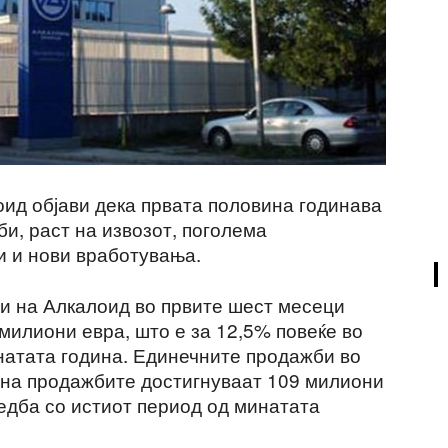
ид објави дека првата половина годинава
и, раст на извозот, поголема
и и нови вработувања.
и на Алкалоид во првите шест месеци
милиони евра, што е за 12,5% повеќе во
натата година. Единечните продажби во
дина продажбите достигнуваат 109 милиони
редба со истиот период од минатата