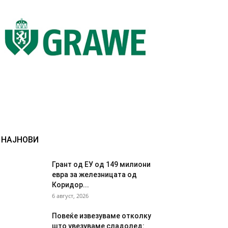
НАЈНОВИ
Грант од ЕУ од 149 милиони
евра за железницата од
Коридор...
6 август, 2026
Повеќе извезуваме отколку
што увезуваме сладолед: