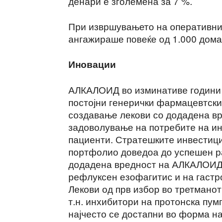
денари е зголемена за 7 %.
При извршувањето на оперативни
ангажираше повеќе од 1.000 дом
Иновации
АЛКАЛОИД во изминативе години 
постојни генерички фармацевтски
создавање лекови со додадена в
задоволување на потребите на и
пациенти. Стратешките инвестици
портфолио доведоа до успешен ра
додадена вредност на АЛКАЛОИД, 
рефлуксен езофагитис и на гастр
Лекови од прв избор во третмано
т.н. инхибитори на протонска пумп
најчесто се достапни во форма на