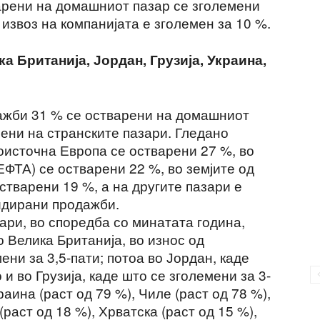
рени на домашниот пазар се зголемени
 извоз на компанијата е зголемен за 10 %.
а Британија, Јордан, Грузија, Украина,
ажби 31 % се остварени на домашниот
арени на странските пазари. Гледано
гоисточна Европа се остварени 27 %, во
ЕФТА) се остварени 22 %, во земјите од
тварени 19 %, а на другите пазари е
идирани продажби.
зари, во споредба со минатата година,
 Велика Британија, во износ од
ени за 3,5-пати; потоа во Јордан, каде
 и во Грузија, каде што се зголемени за 3-
аина (раст од 79 %), Чиле (раст од 78 %),
 (раст од 18 %), Хрватска (раст од 15 %),