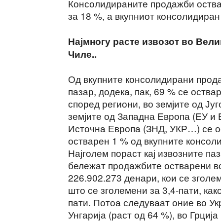
Консолидираните продажби оства
за 18 %, а вкупниот консолидиран
Најмногу расте извозот во Велик
Чиле..
Од вкупните консолидирани прод
пазар, додека, пак, 69 % се оств
според региони, во земјите од Ју
земјите од Западна Европа (ЕУ и 
Источна Европа (ЗНД, УКР…) се ос
остварен 1 % од вкупните консол
Најголем пораст кај извозните па
бележат продажбите остварени во
226.902.273 денари, кои се зголем
што се зголемени за 3,4-пати, како
пати. Потоа следуваат оние во Укр
Унгарија (раст од 64 %), во Грција