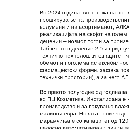
Во 2024 година, во насока на пос
проширување на производственит
волумени и на асортиманот, АЛК
реализацијата на својот најголем
децении – новиот погон за произ
Таблетно одделение 2.0 и придру
техничко-технолошки капацитет, ч
обемот и поголема флексибилност
фармацевтски форми, зафаќа пов
технички простории), а за него 
Во првото полугодие од годинава
во ПЦ Козметика. Инсталирана е 
производство и за пакување влаж
милиони евра. Новата производст
марамчиња е со капацитет од 120
целосно автоматизирани линии за