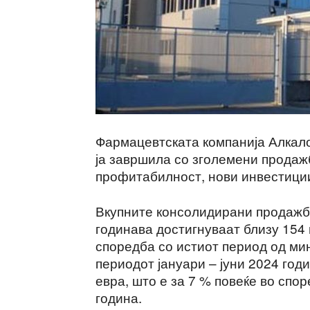
Фармацевтската компанија Алкало
ја завршила со зголемени продажб
профитабилност, нови инвестици
Вкупните консолидирани продажб
годинава достигнуваат близу 154 
споредба со истиот период од ми
периодот јануари – јуни 2024 го
евра, што е за 7 % повеќе во спо
година.