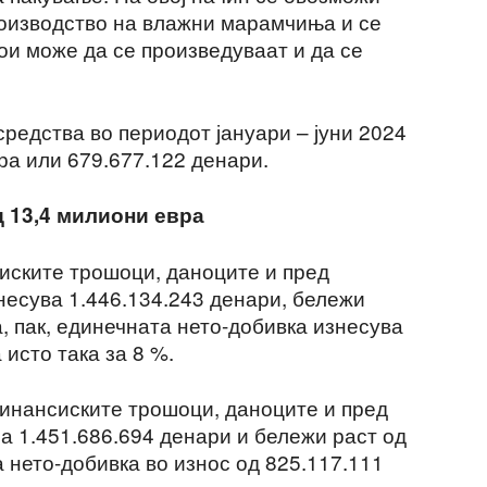
роизводство на влажни марамчиња и се
ои може да се произведуваат и да се
редства во периодот јануари – јуни 2024
ра или 679.677.122 денари.
 13,4 милиони евра
иските трошоци, даноците и пред
несува 1.446.134.243 денари, бележи
, пак, единечната нето-добивка изнесува
 исто така за 8 %.
инансиските трошоци, даноците и пред
а 1.451.686.694 денари и бележи раст од
а нето-добивка во износ од 825.117.111