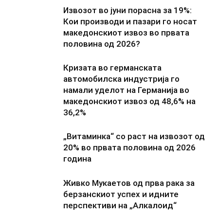
Извозот во јуни порасна за 19%:
Кои производи и пазари го носат
македонскиот извоз во првата
половина од 2026?
Кризата во германската
автомобилска индустрија го
намали уделот на Германија во
македонскиот извоз од 48,6% на
36,2%
„Витаминка“ со раст на извозот од
20% во првата половина од 2026
година
Живко Мукаетов од прва рака за
берзанскиот успех и идните
перспективи на „Алкалоид“