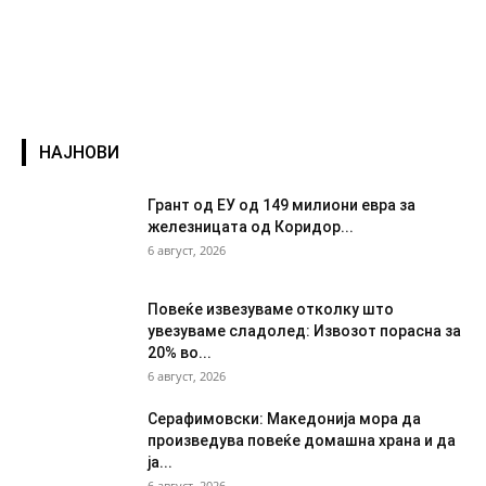
НАЈНОВИ
Грант од ЕУ од 149 милиони евра за
железницата од Коридор...
6 август, 2026
Повеќе извезуваме отколку што
увезуваме сладолед: Извозот порасна за
20% во...
6 август, 2026
Серафимовски: Македонија мора да
произведува повеќе домашна храна и да
ја...
6 август, 2026