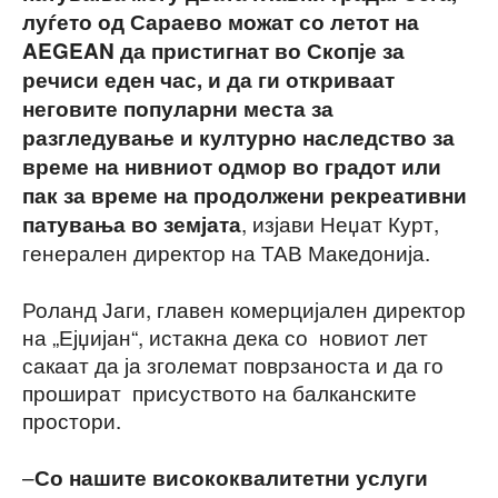
луѓето од Сараево можат со летот на
AEGEAN да пристигнат во Скопје за
речиси еден час, и да ги откриваат
неговите популарни места за
разгледување и културно наследство за
време на нивниот одмор во градот или
пак за време на продолжени рекреативни
, изјави Неџат Курт,
патувања во земјата
генерален директор на ТАВ Македонија.
Роланд Јаги, главен комерцијален директор
на „Ејџијан“, истакна дека со новиот лет
сакаат да ја зголемат поврзаноста и да го
прошират присуството на балканските
простори.
–
Со нашите висококвалитетни услуги