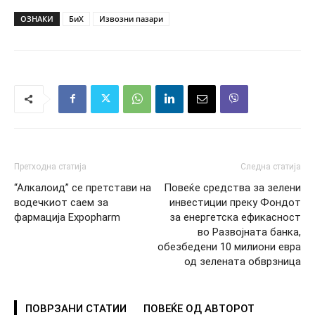
ОЗНАКИ
БиХ
Извозни пазари
Претходна статија
Следна статија
“Алкалоид” се претстави на
Повеќе средства за зелени
водечкиот саем за
инвестиции преку Фондот
фармација Expopharm
за енергетска ефикасност
во Развојната банка,
обезбедени 10 милиони евра
од зелената обврзница
ПОВРЗАНИ СТАТИИ
ПОВЕЌЕ ОД АВТОРОТ