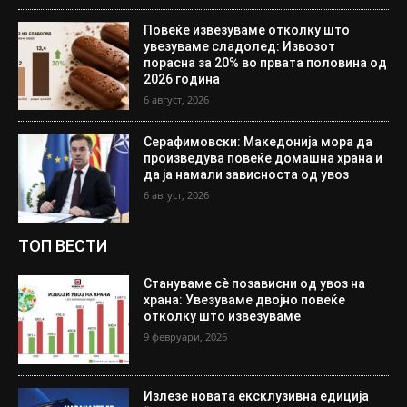
Повеќе извезуваме отколку што
увезуваме сладолед: Извозот
порасна за 20% во првата половина од
2026 година
6 август, 2026
Серафимовски: Македонија мора да
произведува повеќе домашна храна и
да ја намали зависноста од увоз
6 август, 2026
ТОП ВЕСТИ
Стануваме сè позависни од увоз на
храна: Увезуваме двојно повеќе
отколку што извезуваме
9 февруари, 2026
Излезе новата ексклузивна едиција