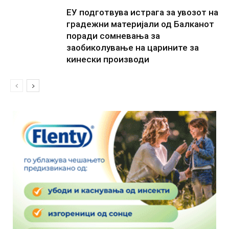
ЕУ подготвува истрага за увозот на
градежни материјали од Балканот
поради сомневања за
заобиколување на царините за
кинески производи