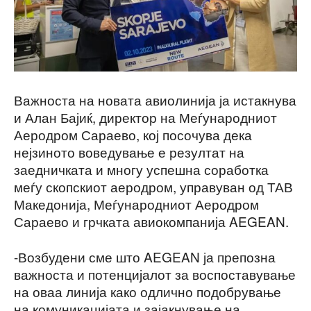
Важноста на новата авиолинија ја истакнува
и Алан Бајиќ, директор на Меѓународниот
Аеродром Сараево, кој посочува дека
нејзиното воведување е резултат на
заедничката и многу успешна соработка
меѓу скопскиот аеродром, управуван од ТАВ
Македонија, Меѓународниот Аеродром
Сараево и грчката авиокомпанија AEGEAN.
-Возбудени сме што AEGEAN ја препозна
важноста и потенцијалот за воспоставување
на оваа линија како одлично подобрување
на комуникацијата и зајакнување на