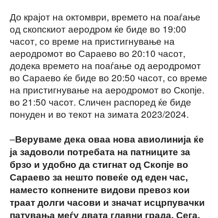
До крајот на октомври, времето на поаѓање
од скопскиот аеродром ќе биде во 19:00
часот, со време на пристигнување на
аеродромот во Сараево во 20:10 часот,
додека времето на поаѓање од аеродромот
во Сараево ќе биде во 20:50 часот, со време
на пристигнување на аеродромот во Скопје.
во 21:50 часот. Сличен распоред ќе биде
понуден и во текот на зимата 2023/2024.
–
Веруваме дека оваа нова авиолинија ќе
ја задоволи потребата на патниците за
брзо и удобно да стигнат од Скопје во
Сараево за нешто повеќе од еден час,
наместо копнените видови превоз кои
траат долги часови и значат исцрпувачки
патувања меѓу двата главни града. Сега,