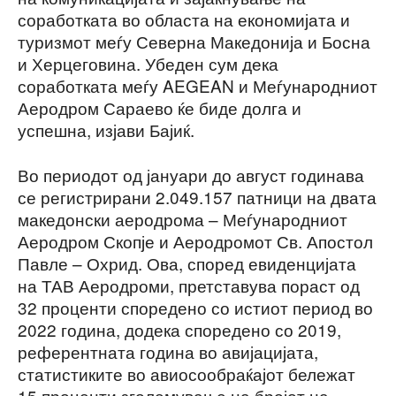
соработката во областа на економијата и
туризмот меѓу Северна Македонија и Босна
и Херцеговина. Убеден сум дека
соработката меѓу AEGEAN и Меѓународниот
Аеродром Сараево ќе биде долга и
успешна, изјави Бајиќ.
Во периодот од јануари до август годинава
се регистрирани 2.049.157 патници на двата
македонски аеродрома – Меѓународниот
Аеродром Скопје и Аеродромот Св. Апостол
Павле – Охрид. Ова, според евиденцијата
на ТАВ Аеродроми, претставува пораст од
32 проценти споредено со истиот период во
2022 година, додека споредено со 2019,
референтната година во авијацијата,
статистиките во авиосообраќајот бележат
15 проценти зголемување на бројот на