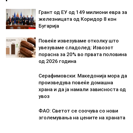
Грант од ЕУ од 149 милиони евра за
железницата од Коридор 8 кон
Бугарија
Повеќе извезуваме отколку што
увезуваме сладолед: Извозот
порасна за 20% во првата половина
од 2026 година
Серафимовски: Македонија мора да
произведува повеќе домашна
храна и да ја намали зависноста од
увоз
ФАО: Светот се соочува со нови
зголемувања на цените на храната