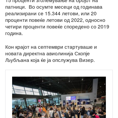
патници. Во осумте месеци од годинава
реализирани се 15.344 летови, или 20
проценти повеќе летови од 2022, односно
четири проценти повеќе споредено со 2019
година.
Кон крајот на септември стартуваше и
новата директна авиолинија Скопје
Љубљана која ќе ја опслужува Визер.