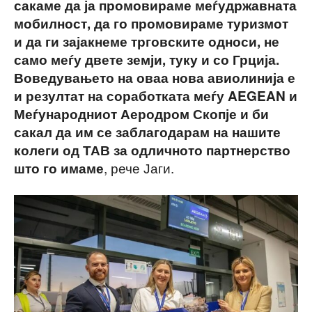
сакаме да ја промовираме меѓудржавната
мобилност, да го промовираме туризмот
и да ги зајакнеме трговските односи, не
само меѓу двете земји, туку и со Грција.
Воведувањето на оваа нова авиолинија е
и резултат на соработката меѓу AEGEAN и
Меѓународниот Аеродром Скопје и би
сакал да им се заблагодарам на нашите
колеги од ТАВ за одличното партнерство
, рече Јаги.
што го имаме