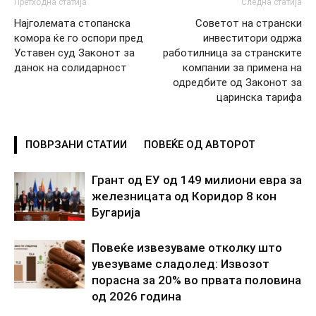
Претходна статија
Следна статија
Најголемата стопанска
Советот на странски
комора ќе го оспори пред
инвеститори одржа
Уставен суд Законот за
работилница за странските
данок на солидарност
компании за примена на
одредбите од Законот за
царинска тарифа
ПОВРЗАНИ СТАТИИ
ПОВЕЌЕ ОД АВТОРОТ
Грант од ЕУ од 149 милиони евра за
железницата од Коридор 8 кон
Бугарија
Повеќе извезуваме отколку што
увезуваме сладолед: Извозот
порасна за 20% во првата половина
од 2026 година