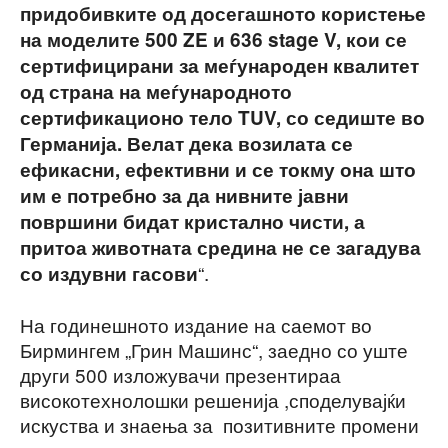
придобивките од досегашното користење
на моделите 500 ZE и 636 stage V, кои се
сертифицирани за меѓународен квалитет
од страна на меѓународното
сертификационо тело TUV, со седиште во
Германија. Велат дека возилата се
ефикасни, ефективни и се токму она што
им е потребно за да нивните јавни
површини бидат кристално чисти, а
притоа животната средина не се загадува
“.
со издувни гасови
На годинешното издание на саемот во
Бирмингем „Грин Машинс“, заедно со уште
други 500 изложувачи презентираа
високотехнолошки решенија ,споделувајќи
искуства и знаења за позитивните промени