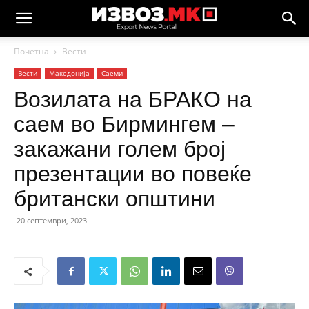
Почетна
Вести
Вести
Македонија
Саеми
Возилата на БРАКО на
саем во Бирмингем –
закажани голем број
презентации во повеќе
британски општини
20 септември, 2023