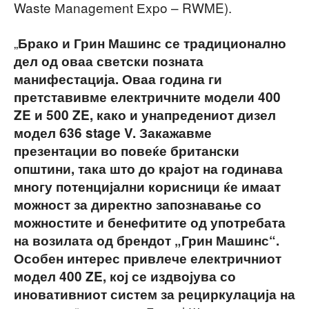
Waste Мanagement Еxpo – RWME).
„
Брако и Грин Машинс се традиционално
дел од оваа светски позната
манифестација. Оваа година ги
претставивме електричните модели 400
ZE и 500 ZE, како и унапредениот дизел
модел 636 stage V. Закажавме
презентации во повеќе британски
општини, така што до крајот на годинава
многу потенцијални корисници ќе имаат
можност за директно запознавање со
можностите и бенефитите од употребата
на возилата од брендот „Грин Машинс“.
Особен интерес привлече електричниот
модел 400 ZE, кој се издвојува со
иновативниот систем за рециркулација на