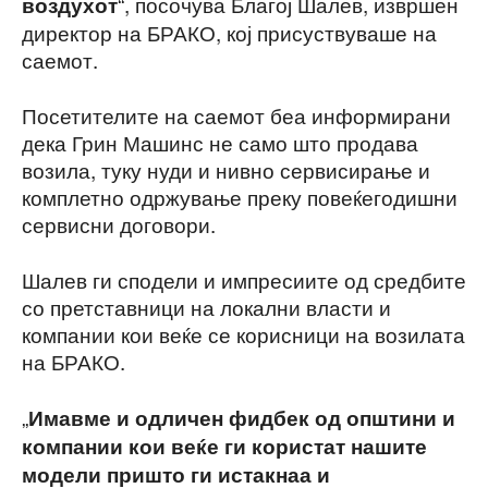
“, посочува Благој Шалев, извршен
воздухот
директор на БРАКО, кој присуствуваше на
саемот.
Посетителите на саемот беа информирани
дека Грин Машинс не само што продава
возила, туку нуди и нивно сервисирање и
комплетно одржување преку повеќегодишни
сервисни договори.
Шалев ги сподели и импресиите од средбите
со претставници на локални власти и
компании кои веќе се корисници на возилата
на БРАКО.
„
Имавме и одличен фидбек од општини и
компании кои веќе ги користат нашите
модели пришто ги истакнаа и