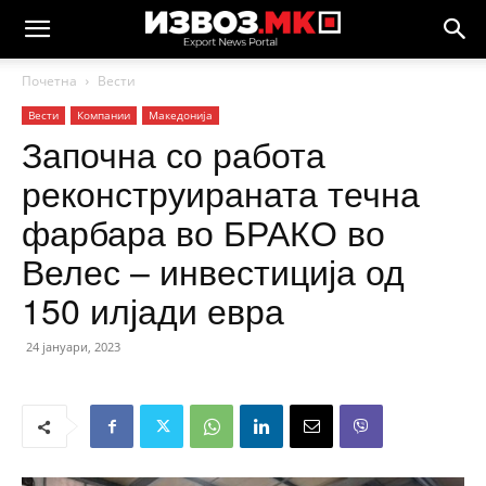
Почетна
Вести
Вести
Компании
Македонија
Започна со работа
реконструираната течна
фарбара во БРАКО во
Велес – инвестиција од
150 илјади евра
24 јануари, 2023