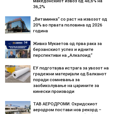
македонскиот извоз од 48,6% на
36,2%
„Витаминка“ со раст на извозот од
20% во првата половина од 2026
година
Живко Мукаетов од прва рака за
берзанскиот успех и идните
перспективи на „Алкалоид“
ЕУ подготвува истрага за увозот на
градежни материјали од Балканот
поради сомневања за
заобиколување на царините за
кинески производи
ТАВ АЕРОДРОМИ: Охридскиот
аеродром постави нов рекорд –