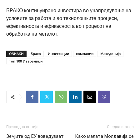
БРАКО континуирано инвестира во унапредување на
условите за работа и во технолошките процеси,
ефективноста и ефикасноста во процесот на
обработка на металот.
ОЗНАКИ
Брако
Инвестиции
компании
Македонија
Топ 100 Извозници
Претходна статија
Следна статија
Земјите од ЕУ воведуваат
Како малата Молдавија се