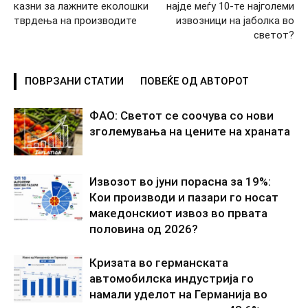
казни за лажните еколошки
најде меѓу 10-те најголеми
тврдења на производите
извозници на јаболка во
светот?
ПОВРЗАНИ СТАТИИ
ПОВЕЌЕ ОД АВТОРОТ
ФАО: Светот се соочува со нови
зголемувања на цените на храната
Извозот во јуни порасна за 19%:
Кои производи и пазари го носат
македонскиот извоз во првата
половина од 2026?
Кризата во германската
автомобилска индустрија го
намали уделот на Германија во