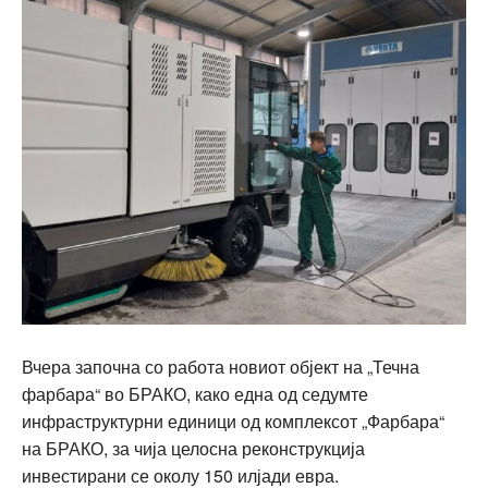
Вчера започна со работа новиот објект на „Течна
фарбара“ во БРАКО, како една од седумте
инфраструктурни единици од комплексот „Фарбара“
на БРАКО, за чија целосна реконструкција
инвестирани се околу 150 илјади евра.