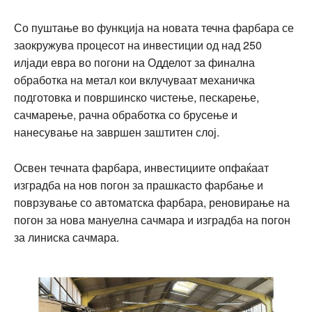
Со пуштање во функција на новата течна фарбара се
заокружува процесот на инвестиции од над 250
илјади евра во погони на Одделот за финална
обработка на метал кои вклучуваат механичка
подготовка и површинско чистење, пескарење,
сачмарење, рачна обработка со брусење и
нанесување на завршен заштитен слој.
Освен течната фарбара, инвестициите опфаќаат
изградба на нов погон за прашкасто фарбање и
поврзување со автоматска фарбара, реновирање на
погон за нова мануелна сачмара и изградба на погон
за линиска сачмара.