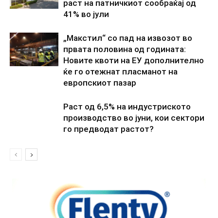
раст на патничкиот сообраќај од
41% во јули
„Макстил“ со пад на извозот во
првата половина од годината:
Новите квоти на ЕУ дополнително
ќе го отежнат пласманот на
европскиот пазар
Раст од 6,5% на индустриското
производство во јуни, кои сектори
го предводат растот?