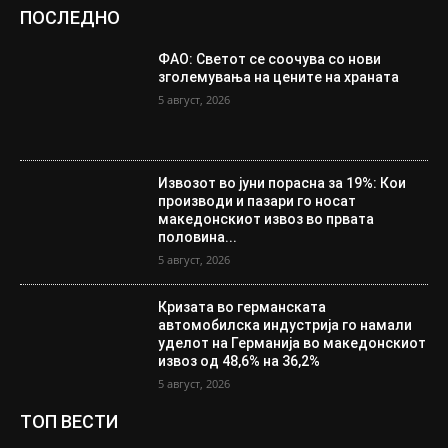
ПОСЛЕДНО
ФАО: Светот се соочува со нови
зголемувања на цените на храната
5 август, 2026
Извозот во јуни порасна за 19%: Кои
производи и пазари го носат
македонскиот извоз во првата
половина...
5 август, 2026
Кризата во германската
автомобилска индустрија го намали
уделот на Германија во македонскиот
извоз од 48,6% на 36,2%
5 август, 2026
ТОП ВЕСТИ