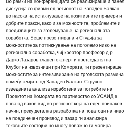
Во рамки на Конференцијата се реализираше и панел
дискусија со фирми од регионот на Западен Балкан
во насока на истакнување на позитивните примери и
добрите пракси, како и за можностите, проблемите и
предизвиците за зголемување на регионалната
соработка. Беше презентирана и Студија за
можностите за поттикнување на поголемо ниво на
регионална соработка, чиј креатор професор д-р
Дарко Лазаров главен експерт и претседател на
Клубот на извозници при Комората, ги презентираше
можностите за интензивирање на трговската размена
помеѓу земјите од Западен Балкан. Стручно
изведената анализа изработена за потребите на
Проектот на Комората во партнерство со УСАИД е
прва од ваков вид во регионот која на еден поинаков
начин, преку детална разработка на податоци на ниво
на поединечен производ и пазар ги анализира
тековните состојби но многу поважно ги мапира