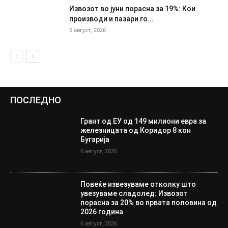
Извозот во јуни порасна за 19%: Кои
производи и пазари го...
5 август, 2026
ПОСЛЕДНО
Грант од ЕУ од 149 милиони евра за
железницата од Коридор 8 кон
Бугарија
6 август, 2026
Повеќе извезуваме отколку што
увезуваме сладолед: Извозот
порасна за 20% во првата половина од
2026 година
6 август, 2026