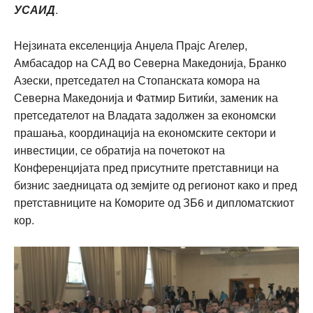
УСАИД
.
Нејзината екселенција Анџела Прајс Агелер,
Амбасадор на САД во Северна Македонија, Бранко
Азески, претседател на Стопанската комора на
Северна Македонија и Фатмир Битиќи, заменик на
претседателот на Владата задолжен за економски
прашања, координација на економските сектори и
инвестиции, се обратија на почетокот на
Конференцијата пред присутните претставници на
бизнис заедницата од земјите од регионот како и пред
претставниците на Коморите од ЗБ6 и дипломатскиот
кор.