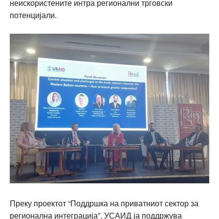
неискористените интра регионални трговски
потенцијали.
Преку проектот “Поддршка на приватниот сектор за
регионална интеграција”, УСАИД ја поддржува