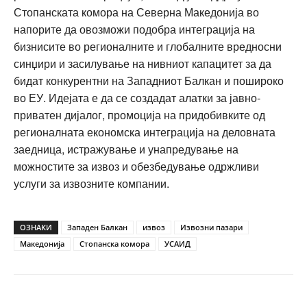
Стопанската комора на Северна Македонија во
напорите да овозможи подобра интеграција на
бизнисите во регионалните и глобалните вредносни
синџири и засилување на нивниот капацитет за да
бидат конкурентни на Западниот Балкан и пошироко
во ЕУ. Идејата е да се создадат алатки за јавно-
приватен дијалог, промоција на придобивките од
регионалната економска интеграција на деловната
заедница, истражување и унапредување на
можностите за извоз и обезбедување одржливи
услуги за извозните компании.
ОЗНАКИ
Западен Балкан
извоз
Извозни пазари
Македонија
Стопанска комора
УСАИД