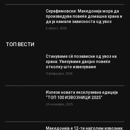
Серафимовски: Македонија мора да
произведува повеќе домашна храна и
да ја намали зависноста од увоз
6 август, 2026
ТОП ВЕСТИ
Стануваме сè позависни од увоз на
храна: Увезуваме двојно повеќе
отколку што извезуваме
9 февруари, 2026
Излезе новата ексклузивна едиција
“ТОП 100 ИЗВОЗНИЦИ 2025”
24 ноември, 2025
Македонија е 12-ти најголем извозник