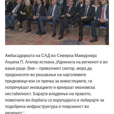
Aмбасадорката на САД во Северна Македонија
Анџела П. Агелер исткана „Иднината на регионот е во
ваши раце. Вие – приватниот сектор, мора да
придонесете во решавање на најголемите
предизвици кои се пречка за инвестициите, ги
попречуваат иновациите и креираат економска
нестабилност. Барајте владеење на правото,
помогнете во борбата со корупцијата и лобирајте за
подобрена инфраструктура и поврзаност во
регионот.“