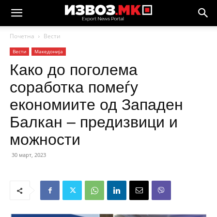
Почетна
Вести
Вести
Македонија
Како до поголема
соработка помеѓу
економиите од Западен
Балкан – предизвици и
можности
30 март, 2023