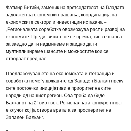
Фатмир Битиќи, заменик на претседателот на Владата
задолжен за економски прашања, координација на
економските сектори и инвестиции истакана –
„Регионалната соработка овозможува раст и развој на
економите. Предизвиците не се пречка, тие се шанса
за заедно да ги надминеме и заедно да ги
мултиплицираме шансите и можностите кои се
отвораат пред нас.
Продлабочувањето на економската интеграција и
соработка помеѓу државите од Западен Балкан преку
сите постоечки иницијативи е приоритет на сите
народи од нашиот регион. Ова треба да биде
Балканот на 21виот век. Регионалната конкурентност
е клучот кој ја отвора вратата за просперитет на
Западен Балкан“.