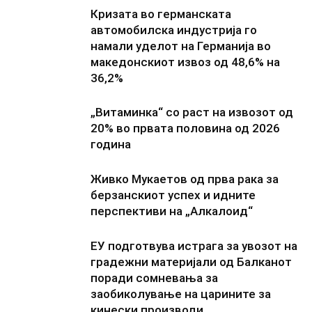
Кризата во германската
автомобилска индустрија го
намали уделот на Германија во
македонскиот извоз од 48,6% на
36,2%
„Витаминка“ со раст на извозот од
20% во првата половина од 2026
година
Живко Мукаетов од прва рака за
берзанскиот успех и идните
перспективи на „Алкалоид“
ЕУ подготвува истрага за увозот на
градежни материјали од Балканот
поради сомневања за
заобиколување на царините за
кинески производи