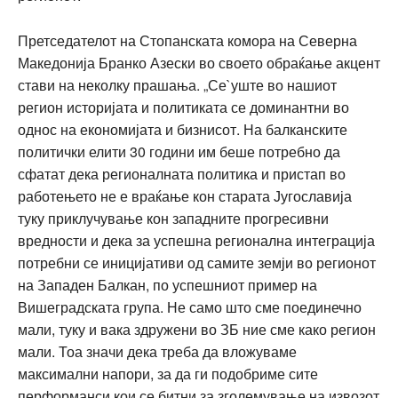
Претседателот на Стопанската комора на Северна
Македонија Бранко Азески во своето обраќање акцент
стави на неколку прашања. „Се`уште во нашиот
регион историјата и политиката се доминантни во
однос на економијата и бизнисот. На балканските
политички елити 30 години им беше потребно да
сфатат дека регионалната политика и пристап во
работењето не е враќање кон старата Југославија
туку приклучување кон западните прогресивни
вредности и дека за успешна регионална интеграција
потребни се иницијативи од самите земји во регионот
на Западен Балкан, по успешниот пример на
Вишеградската група. Не само што сме поединечно
мали, туку и вака здружени во ЗБ ние сме како регион
мали. Тоа значи дека треба да вложуваме
максимални напори, за да ги подобриме сите
перформанси кои се битни за зголемување на извозот