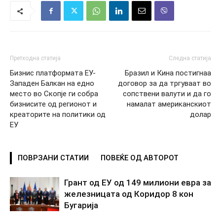
Претходна статија
Следна статија
Бизнис платформата ЕУ-
Бразил и Кина постигнаа
Западен Балкан на едно
договор за да тргуваат во
место во Скопје ги собра
сопствени валути и да го
бизнисите од регионот и
намалат американскиот
креаторите на политики од
долар
ЕУ
ПОВРЗАНИ СТАТИИ
ПОВЕЌЕ ОД АВТОРОТ
Грант од ЕУ од 149 милиони евра за
железницата од Коридор 8 кон
Бугарија