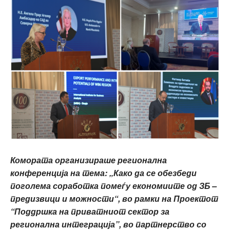
Комората организираше регионална
конференција на тема: „Како да се обезбеди
поголема соработка помеѓу економиите од ЗБ –
предизвици и можности“, во рамки на Проектот
“Поддршка на приватниот сектор за
регионална интеграција”, во партнерство со