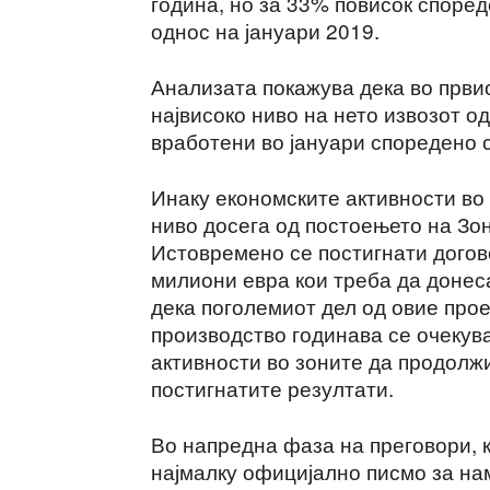
година, но за 33% повисок според
однос на јануари 2019.
Анализата покажува дека во први
највисоко ниво на нето извозот од
вработени во јануари споредено с
Инаку економските активности во
ниво досега од постоењето на Зон
Истовремено се постигнати догов
милиони евра кои треба да донеса
дека поголемиот дел од овие прое
производство годинава се очекув
активности во зоните да продолжи
постигнатите резултати.
Во напредна фаза на преговори, 
најмалку официјално писмо за на