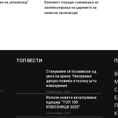
ви на „Алкалоид“
Балканот поради сомневања за
заобиколување на царините за
кинески производи
ТОП ВЕСТИ
П
Стануваме сè позависни од
В
увоз на храна: Увезуваме
М
двојно повеќе отколку што
извезуваме
С
9 февруари, 2026
Е
Излезе новата ексклузивна
едиција “ТОП 100
П
ИЗВОЗНИЦИ 2025”
К
24 ноември, 2025