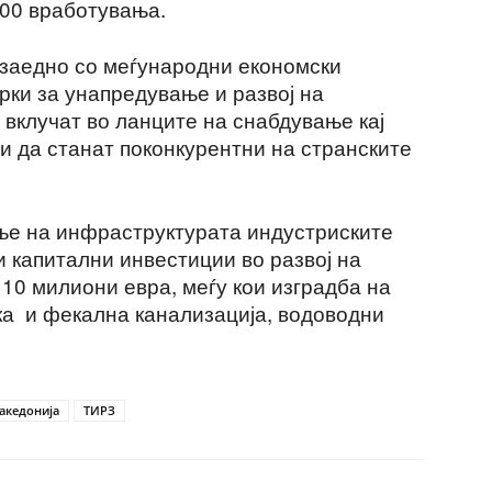
500 вработувања.
З заедно со меѓународни економски
рки за унапредување и развој на
 вклучат во ланците на снабдување кај
и да станат поконкурентни на странските
ње на инфраструктурата индустриските
и капитални инвестиции во развој на
10 милиони евра, меѓу кои изградба на
а и фекална канализација, водоводни
акедонија
ТИРЗ