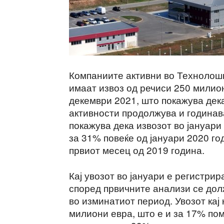
Компаниите активни во Технолошк
имаат извоз од речиси 250 милио
декември 2021, што покажува дек
активности продолжува и годинав
покажува дека извозот во јануари 
за 31% повеќе од јануари 2020 г
првиот месец од 2019 година.
Кај увозот во јануари е регистри
според првичните анализи се дол
во изминатиот период. Увозот кај
милиони евра, што е и за 17% пом