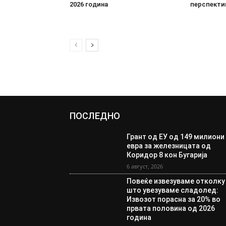
2026 година
перспекти
ПОСЛЕДНО
Грант од ЕУ од 149 милиони
евра за железницата од
Коридор 8 кон Бугарија
6 август, 2026
Повеќе извезуваме отколку
што увезуваме сладолед:
Извозот порасна за 20% во
првата половина од 2026
година