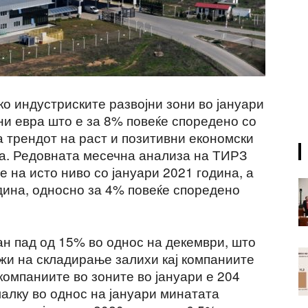
о индустриските развојни зони во јануари
ни евра што е за 8% повеќе споредено со
а трендот на раст и позитивни економски
а. Редовната месечна анализа на ТИРЗ
е на исто ниво со јануари 2021 година, а
одина, односно за 4% повеќе споредено
ран пад од 15% во однос на декември, што
жи на складирање залихи кај компаниите
 компаниите во зоните во јануари е 204
алку во однос на јануари минатата