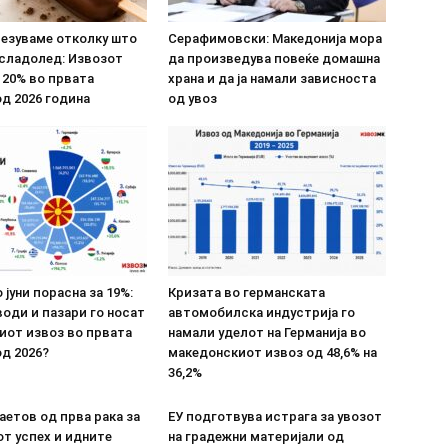
везуваме отколку што
Серафимовски: Македонија мора
 сладолед: Извозот
да произведува повеќе домашна
 20% во првата
храна и да ја намали зависноста
д 2026 година
од увоз
 јуни порасна за 19%:
Кризата во германската
оди и пазари го носат
автомобилска индустрија го
иот извоз во првата
намали уделот на Германија во
д 2026?
македонскиот извоз од 48,6% на
36,2%
етов од прва рака за
ЕУ подготвува истрага за увозот
т успех и идните
на градежни материјали од