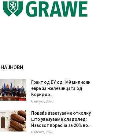
НАЈНОВИ
Грант од ЕУ од 149 милиони
евра за железницата од
Коридор...
6 август, 2026
Повеќе извезуваме отколку
што увезуваме сладолед:
Извозот порасна за 20% во...
6 август, 2026