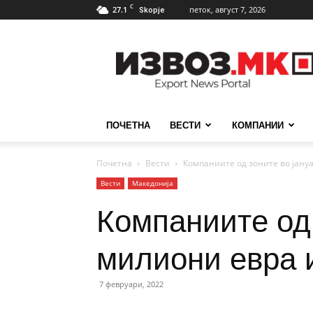
C
27.1
петок, август 7, 2026
Skopje
ИзвозМК
ПОЧЕТНА
ВЕСТИ
КОМПАНИИ
Почетна
Вести
Компаниите од зоните во јануа
Вести
Македонија
Компаниите од 
милиони евра 
7 февруари, 2022