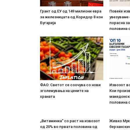
Грант од ЕУ од 149 милиони евра
Повеќе из
за железницата од Коридор 8 кон
увезуваме
Бугарија
порасна за
половина о
ФАО: Светот се соочува со нови
Извозот во
зголемувања на цените на
Кои произв
храната
македонск
половина о
„Витаминка“ со раст на извозот
Живко Мука
од 20% во првата половина од
берзанскио