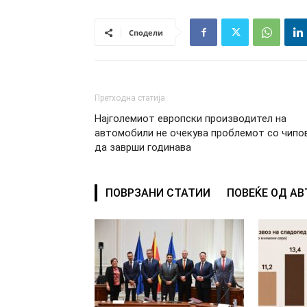
Сподели
Претходна статија
Најголемиот европски производител на
автомобили не очекува проблемот со чипо
да заврши годинава
ПОВРЗАНИ СТАТИИ
ПОВЕЌЕ ОД А