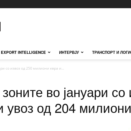
EXPORT INTELLIGENCE
ИНТЕРВЈУ
ТРАНСПОРТ И ЛОГИ
ри со извоз од 250 милиони евра и...
зоните во јануари со 
и увоз од 204 милиони