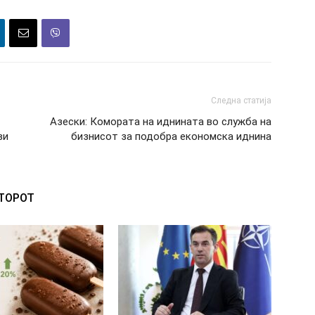
Следна статија
Азески: Комората на иднината во служба на
ви
бизнисот за подобра економска иднина
ВТОРОТ