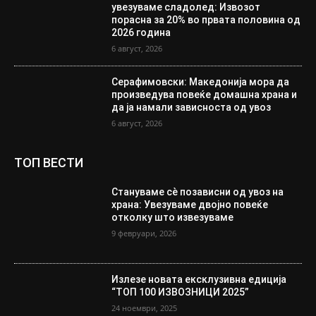
увезуваме сладолед: Извозот
порасна за 20% во првата половина од
2026 година
6 август, 2026
Серафимовски: Македонија мора да
произведува повеќе домашна храна и
да ја намали зависноста од увоз
6 август, 2026
ТОП ВЕСТИ
Стануваме сè позависни од увоз на
храна: Увезуваме двојно повеќе
отколку што извезуваме
9 февруари, 2026
Излезе новата ексклузивна едиција
“ТОП 100 ИЗВОЗНИЦИ 2025”
24 ноември, 2025