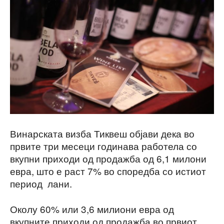
Винарската визба Тиквеш објави дека во
првите три месеци годинава работела со
вкупни приходи од продажба од 6,1 милони
евра, што е раст 7% во споредба со истиот
период лани.
Околу 60% или 3,6 милиони евра од
вкупните приходи од продажба во првиот