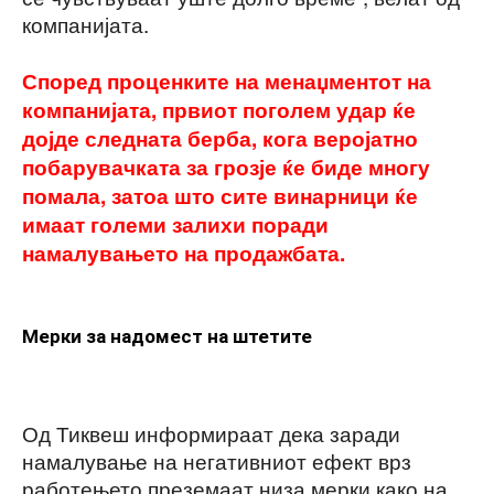
компанијата.
Според проценките на менаџментот на
компанијата, првиот поголем удар ќе
дојде следната берба, кога веројатно
побарувачката за грозје ќе биде многу
помала, затоа што сите винарници ќе
имаат големи залихи поради
намалувањето на продажбата.
Мерки за надомест на штетите
Од Тиквеш информираат дека заради
намалување на негативниот ефект врз
работењето преземаат низа мерки како на