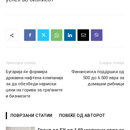
Претходна статија
Следна статија
Бугарија ќе формира
Финансиска поддршка од
државна нафтена компанија
500 до 6.500 евра за
за да обезбеди најниски
домашни рибници
цени на горива за граѓаните
и бизнисите
ПОВРЗАНИ СТАТИИ
ПОВЕЌЕ ОД АВТОРОТ
Грант од ЕУ од 149 милиони евра за