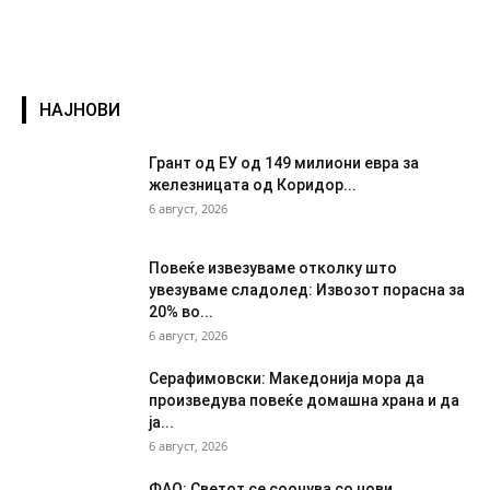
НАЈНОВИ
Грант од ЕУ од 149 милиони евра за
железницата од Коридор...
6 август, 2026
Повеќе извезуваме отколку што
увезуваме сладолед: Извозот порасна за
20% во...
6 август, 2026
Серафимовски: Македонија мора да
произведува повеќе домашна храна и да
ја...
6 август, 2026
ФАО: Светот се соочува со нови