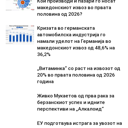
Кои производи и пазари го носат
македонскиот извоз во првата
половина од 2026?
Кризата во германската
автомобилска индустрија го
намали уделот на Германија во
македонскиот извоз од 48,6% на
36,2%
„Витаминка“ со раст на извозот од
20% во првата половина од 2026
година
Живко Мукаетов од прва рака за
берзанскиот успех и идните
перспективи на „Алкалоид“
ЕУ подготвува истрага за увозот на