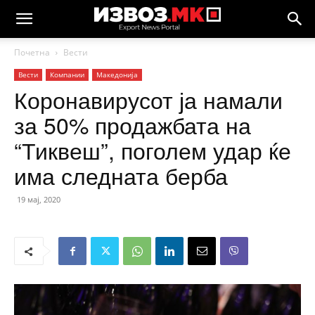
Почетна
Вести
Вести
Компании
Македонија
Коронавирусот ја намали
за 50% продажбата на
“Тиквеш”, поголем удар ќе
има следната берба
19 мај, 2020