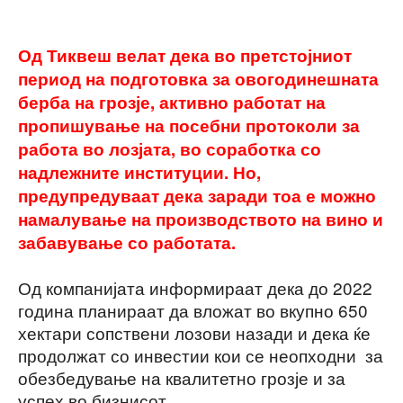
Од Тиквеш велат дека во претстојниот
период на подготовка за овогодинешната
берба на грозје, активно работат на
пропишување на посебни протоколи за
работа во лозјата, во соработка со
надлежните институции.
Но,
предупредуваат дека заради тоа е можно
намалување на производството на вино и
забавување со работата.
Од компанијата информираат дека до 2022
година планираат да вложат во вкупно 650
хектари сопствени лозови назади и дека ќе
продолжат со инвестии кои се неопходни за
обезбедување на квалитетно грозје и за
успех во бизнисот