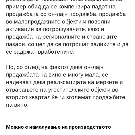
пример обид да се компензира падот на
продажбата со он-лајн продажба, продажба
во малопродажните објекти и поволни
активации за потрошувачите, како и
продажба на регионалните и странските
пазари, со цел да се потрошат залихите и да
се задржат вработените.
Но, со оглед на фактот дека он-лајн
продажбата на вино е многу мала, се
надеваат дека реалксацијата на мерките и
отварањето на угостителските објекти во
вториот квартал ќе ги зголемат продажбите
на вино.
Можно е намалување на производството