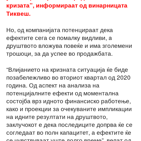
кризата”, информираат од винарницата
Тиквеш.
Но, од компанијата потенцираат дека
ефектите сега се помалку видливи, a
друштвото вложува повеќе и има зголемени
трошоци, за да успее во продажбата.
“Влијанието на кризната ситуација ќе биде
позабележливо во вториот квартал од 2020
година. Од аспект на анализа на
потенцијалните ефекти од моментална
состојба врз идното финансиско работење,
како и проекции за очекуваните импликации
на идните резултати на друштвото,
заклучокот е дека последиците допрва ќе се
согледаат во полн капацитет, а ефектите ќе
се чувствуваат уште долго време”, велат од