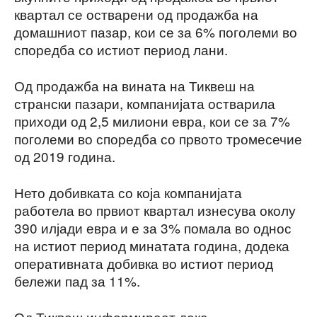
квартал се остварени од продажба на
домашниот пазар, кои се за 6% поголеми во
споредба со истиот период лани.
Од продажба на вината на Тиквеш на
странски пазари, компанијата остварила
приходи од 2,5 милиони евра, кои се за 7%
поголеми во споредба со првото тромесечие
од 2019 година.
Нето добивката со која компанијата
работела во првиот квартал изнесува околу
390 илјади евра и е за 3% помала во однос
на истиот период минатата година, додека
оперативната добивка во истиот период
бележи пад за 11%.
Од Тиквеш информираат дека