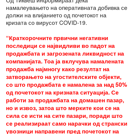
намалеувањето на оперативната добивка се
должи на влијанието од почетокот на
кризата со вирусот COVID-19.
“Краткорочните првични негативни
последици се највидливи во падот на
продажбата и загрозената ликвидност на
компанијата. Тоа ја вклучува намалената
продажба најмногу како резултат на
затворањето на угостителските објекти,
со што продажбата е намалена за над 50%
од почетокот на кризната ситуација. Се
работи за продажбата на домашен пазар,
но и извоз, затоа што мерките кои се на
сила се исти на сите пазари, поради што
се реализираат само нарачки од странски
увозници направени пред почетокот на